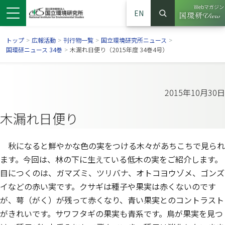
Webマガジン
EN
検索
（別ウイン
サイト内検索
トップ
>
広報活動
>
刊行物一覧
>
国立環境研究所ニュース
>
国環研ニュース 34巻
>
木漏れ日便り（2015年度 34巻4号）
2015年10月30日
木漏れ日便り
秋になると鮮やかな色の実をつける木々があちこちで見られ
ます。今回は、林の下に生えている低木の実をご紹介します。
目につくのは、ガマズミ、ツリバナ、オトコヨウゾメ、ゴンズ
ンドウで開きます）
ウインドウで開きます）
別ウインドウで開きます）
イなどの赤い実です。クサギは種子や果実は赤くないのです
が、萼（がく）が残って赤くなり、青い果実とのコントラスト
がきれいです。サワフタギの果実も青系です。鳥が果実を見つ