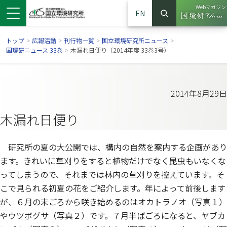
Webマガジン
EN
検索
（別ウイン
サイト内検索
トップ
>
広報活動
>
刊行物一覧
>
国立環境研究所ニュース
>
国環研ニュース 33巻
>
木漏れ日便り（2014年度 33巻3号）
2014年8月29日
木漏れ日便り
研究所の夏の大公開では、構内の自然を案内する企画があり
ます。きれいに草刈りをすると植物だけでなく昆虫もいなくな
ってしまうので、それまでは林内の草刈りを控えています。そ
ンドウで開きます）
ウインドウで開きます）
別ウインドウで開きます）
こで見られる初夏の花をご紹介します。年によって前後します
が、６月の末ごろから咲き始めるのはオカトラノオ（写真１）
やウツボグサ（写真２）です。７月半ばごろになると、ヤブカ