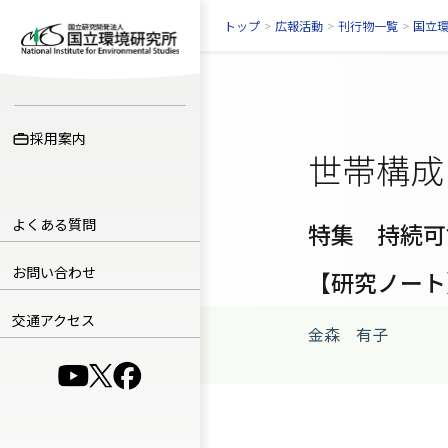
トップ
>
広報活動
>
刊行物一覧
>
国立
採用案内
世帯構成
よくある質問
特集 持続可
お問い合わせ
【研究ノート
交通アクセス
金森 有子
（別ウインドウで開きます）
（別ウインドウで開きます）
（別ウインドウで開きます）