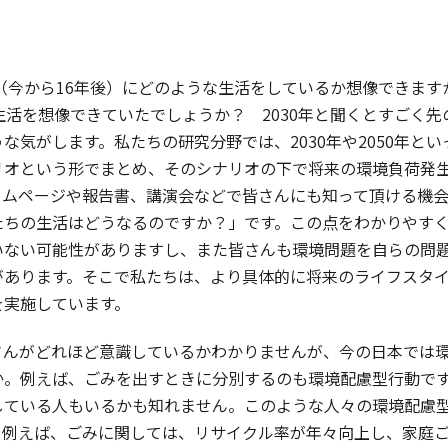
（今から16年後）にどのような生活をしているか想像できます
生活を想像できていたでしょうか？ 2030年と聞くとすごく先
な気がします。私たちの研究分野では、2030年や2050年と
リオという形でまとめ、そのシナリオの下で将来の環境負荷発
ームページや報告書、講演会などで皆さんにも知って頂ける機
たちの生活はどうなるのですか？」です。この点をわかりやす
いない可能性がありますし、また皆さんも環境問題を自らの問
があります。そこで私たちは、より具体的に将来のライフスタ
を実施しています。
んがどれほど意識しているかわかりませんが、今の日本では環
か。例えば、ごみを出すときに分別するのも環境配慮型行動で
している人もいるかも知れません。このような人々の環境配慮
。例えば、ごみに関しては、リサイクル率が年々向上し、家庭