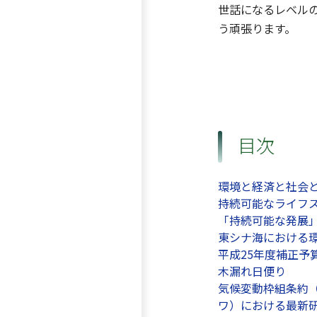
世話になるレベル
う頑張ります。
目次
環境と経済と社会
持続可能なライフ
「持続可能な発展
東シナ海における
平成25年度補正予
木漏れ日便り
気候変動枠組条約（
ワ）における最新