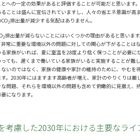
ことへの一定の効果があると評価することが可能だと思います
あることは盛んに宣伝されていますし、人々の省エネ意識が高
CO
排出量が減少する気配はありません。
2
O
排出量が減らないことにはいくつかの理由があると思います
2
て非常に重要な環境以外の問題に対しての関心が下がることは
いる家族がいれば、夏に室温を28度より低く保つことが必要に
いっても、遅くまで働いている家族がいると実施することが難
くないのではなく、家族の健康や家計の維持のために、やむを
す。2030年にはますます高齢者が増え、家計のやりくりは
々な問題、それらを環境以外の問題も含めて俯瞰的に見据え、
必要になります。
を考慮した2030年における主要なラ