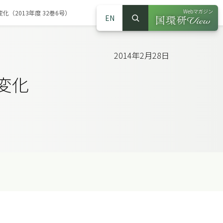
Webマガジン
（2013年度 32巻6号）
EN
検索
（別ウインドウで
サイト内検索
2014年2月28日
変化