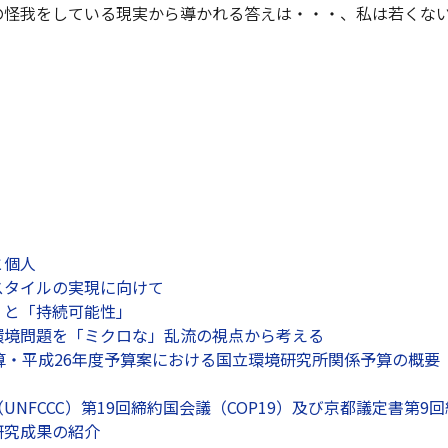
の怪我をしている現実から導かれる答えは・・・、私は若くな
と個人
スタイルの実現に向けて
」と「持続可能性」
環境問題を「ミクロな」乱流の視点から考える
算・平成26年度予算案における国立環境研究所関係予算の概要
UNFCCC）第19回締約国会議（COP19）及び京都議定書第9
研究成果の紹介