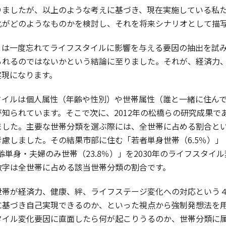
ましたが、以上のような考えに基づき、現在実施している私たち
化がどのようなものかを検討し、それを将来シナリオとして描
は一度忘れてライフスタイルに影響を与える要因の抽出を試み
られるのではないかという結論に至りました。それが、経済力
実現になります。
イルは個人属性（年齢や性別）や世帯属性（誰と一緒に住んで
知られています。そこで次に、2012年の松橋らの研究成果である
ました。主要な世帯分類を選ぶ際には、全世帯に占める割合と
慮しました。その結果市部に住む「若者単身世帯（6.5％）」「
高齢単身・夫婦のみ世帯（23.8％）」を2030年のライフスタ
数字は全世帯に占める該当世帯分類の割合です。
帯が経済力、健康、絆、ライフステージ変化への対応という４
に基づき自己実現できるのか、といった視点から強制発想法を
タイル変化要因に直面したら何が起こりうるのか、世帯分類に