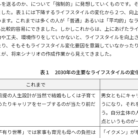
ルを送るのか、について「強制的」に発想していくものです。そ
ました。表１には下降するライフスタイルの変化から２つ、向
います。これまでは多くの人が「普通」あるいは「平均的」な
も比較的容易にできました。しかしこれからは、上にあげたラ
力や工夫、環境作りをしていかないと、ライフスタイルを向上
たり、そもそもライフスタイル変化要因を意識していなかった
とが、将来シナリオの作成作業から見えてきました。
表１ 2030年の主要なライフスタイルの変
これまで
前提の人生設計が当然で結婚もしくは子育て
男女ともにキャ
めたりキャリアをセーブするのが当たり前だ
うになり，それ
う。自分主体の
点というものが
子有り世帯」では家事も育児も母への負担は
「イクメン」が