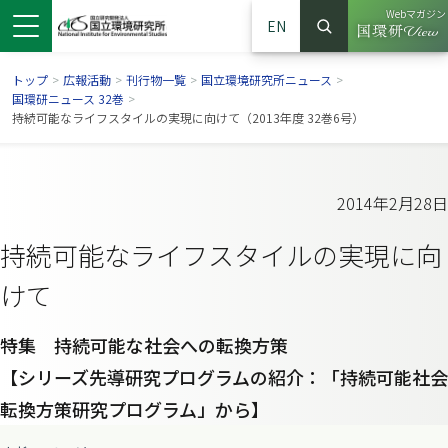
Webマガジン
EN
検索
（別ウイン
サイト内検索
トップ
>
広報活動
>
刊行物一覧
>
国立環境研究所ニュース
>
国環研ニュース 32巻
>
持続可能なライフスタイルの実現に向けて（2013年度 32巻6号）
2014年2月28日
持続可能なライフスタイルの実現に向
けて
特集 持続可能な社会への転換方策
ンドウで開きます）
ウインドウで開きます）
別ウインドウで開きます）
【シリーズ先導研究プログラムの紹介：「持続可能社会
転換方策研究プログラム」から】