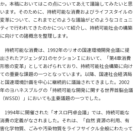
か。本稿においてはこの点についてあえて議論してみたいと思
います。そのために、持続可能な消費およびライフスタイルの
変革について、これまでどのような議論がどのようなコミュニ
ティで行われてきたのかについて紹介し、持続可能社会の構築
に向けての諸概念を整理します。
持続可能な消費は、1992年のリオの国連環境開発会議に提
出されたアジェンダ21のセクションＩにおいて、「第4章消費
形態の変革」としてあげられており、持続可能社会構築に向け
ての重要な課題の一つとなっています。以降、国連社会経済局
と国連環境計画を中心に継続的に議論されてきました。2002
年のヨハネスブルグの「持続可能な開発に関する世界首脳会議
（WSSD）」においても主要議題の一つでした。
1994年に開催された「オスロ円卓会議」では、持続可能な
消費の定義がなされました。それは、「自然 資源の利用、有
害化学物質、ごみや汚染物質をライフサイクル全般にわたって