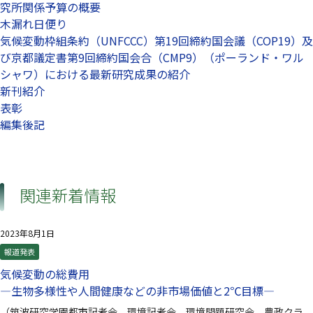
究所関係予算の概要
木漏れ日便り
気候変動枠組条約（UNFCCC）第19回締約国会議（COP19）及
び京都議定書第9回締約国会合（CMP9）（ポーランド・ワル
シャワ）における最新研究成果の紹介
新刊紹介
表彰
編集後記
関連新着情報
2023年8月1日
報道発表
気候変動の総費用
—生物多様性や人間健康などの非市場価値と2℃目標—
（筑波研究学園都市記者会 環境記者会 環境問題研究会 農政クラ