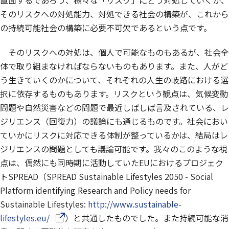
直面するであろう、様々な「リスク」にどう対処していくか、
そのリスクへの対処能力、対処できる社会の構築が、これから
の持続可能社会の構築に必要不可欠であるという点です。
そのリスクへの対処は、個人で可能なものもあるが、社会全
体で取り組まなければならないものもあります。また、人がど
う生きていくのかについて、それぞれの人生の岐路における選
択に依存するものもあります。リスクという観点は、気候変動
問題や自然災害などの問題で最近しばしば言及されている、レ
ジリエンス（回復力）の議論にも通じるものです。社会におい
ていかにリスクに対応できる体制が整っているかは、結局はレ
ジリエンスの問題としても議論可能です。我々のこのような視
点は、偶然にも同時期に活動していたEUにおけるプロジェク
トSPREAD（SPREAD Sustainable Lifestyles 2050 - Social
Platform identifying Research and Policy needs for
Sustainable Lifestyles:
http://www.sustainable-
（別ウインドウで開きます）
lifestyles.eu/
）と共通したものでした。また持続可能な消