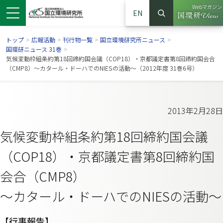
Webマガジン
EN
検索
（別ウイン
サイト内検索
トップ
>
広報活動
>
刊行物一覧
>
国立環境研究所ニュース
>
国環研ニュース 31巻
>
気候変動枠組条約第18回締約国会議（COP18）・京都議定書第8回締約国会合
（CMP8）～カタール・ドーハでのNIESの活動～（2012年度 31巻6号）
2013年2月28日
気候変動枠組条約第18回締約国会議
（COP18）・京都議定書第8回締約国
会合（CMP8）
ンドウで開きます）
ウインドウで開きます）
別ウインドウで開きます）
～カタール・ドーハでのNIESの活動～
【行事報告】