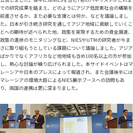
での研究成果を踏まえ、どのようにアジア低炭素社会の構築を
前進させるか、また必要な支援とは何か、などを議論しまし
た。日本が引き続き研究を通してアジア地域に貢献していくこ
とへの期待が述べられた他、政策を実現するための資金調達、
政策の進捗のモニタリングなど、NIESやUTMの研究者が今ま
さに取り組もうとしている課題について議論しました。アジア
ばかりでなくアフリカなど他地域も含め100名以上の方が参加
し、熱心な討論が繰り広げられました。本サイドイベントはマ
レーシアや日本のプレスによって報道され、また会議後半には
マレーシアの環境大臣によるNIES展示ブースへの訪問もあ
り、両国の連携は更に深まりました。