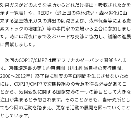
効果ガスがどのような場所からどれだけ排出・吸収されたかを
示す一覧表）や、REDD+（途上国の森林減少・森林劣化に由
来する温室効果ガスの排出の削減および、森林保全等による炭
素ストックの増加策）等の専門家の立場から会合に参加しまし
た。時には深夜にまで及ぶハードな交渉に協力し、議論の進展
に貢献しました。
次回のCOP17/CMP7は南アフリカのダーバンで開催されま
す。京都議定書の第１約束期間（排出削減目標の実行期間、
2008～2012年）終了後に制度の空白期間を生じさせないため
には、COP17/CMP7で次期枠組みの合意を得る必要があるこ
とから、気候変動に関する国際交渉の一つの節目として大きな
注目が集まると予想されます。そのことからも、当研究所とし
ても今回の活動を踏まえ、更なる活動の展開を図っていくこと
としています。