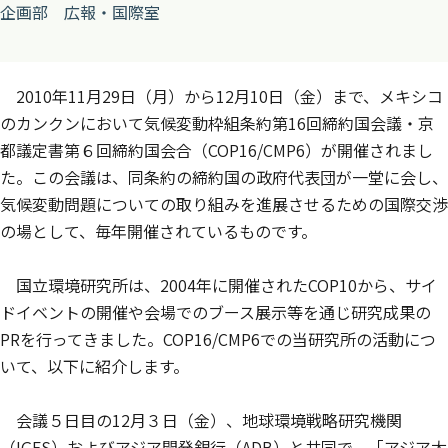
企画部 広報・国際室
2010年11月29日（月）から12月10日（金）まで、メキシコ
のカンクンにおいて気候変動枠組条約第16回締約国会議・京
都議定書第６回締約国会合（COP16/CMP6）が開催されまし
た。この会議は、同条約の締約国の政府代表団が一堂に会し、
気候変動問題についての取り組みを進展させるための国際交渉
の場として、毎年開催されているものです。
国立環境研究所は、2004年に開催されたCOP10から、サイ
ドイベントの開催や会場でのブース展示等を通じ研究成果の
PRを行ってきました。COP16/CMP6での当研究所の活動につ
いて、以下に紹介します。
会議５日目の12月３日（金）、地球環境戦略研究機関
（IGES）およびアジア開発銀行（ADB）と共同で、「アジア太