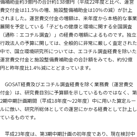
備補助金約3億円の合計約138億円（平成22年度と比べ、運営
費交付金は11.5％の増、施設整備補助金は10％の減）が計上
されました。運営費交付金の増額は、来年度から本格的な事業
展開を予定している「子どもの健康と環境に関する全国調査
（通称：エコチル調査）」の経費の増額によるものです。独立
行政法人の予算に関しては、全般的に非常に厳しく査定された
中で、国立環境研究所については、エコチル調査経費を除いた
運営費交付金と施設整備費補助金の合計額をみても、約92億
円と昨年度比1.4％減にとどまっています。
GOSAT経費及びエコチル調査経費を除く業務費（運営費交
付金）は、研究費目別に予算額を示しているものではなく、第
2期中期計画期間（平成18年度～22年度）中に用いた算定ルー
ルに倣い、研究所総体としての運営にかかる経費として計上し
ているものです。
平成23年度は、第3期中期計画の初年度であり、現在検討中