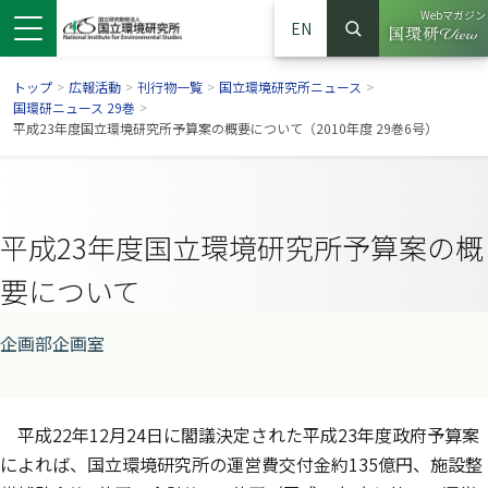
Webマガジン
EN
検索
（別ウイン
サイト内検索
トップ
>
広報活動
>
刊行物一覧
>
国立環境研究所ニュース
>
国環研ニュース 29巻
>
平成23年度国立環境研究所予算案の概要について（2010年度 29巻6号）
平成23年度国立環境研究所予算案の概
要について
企画部企画室
ンドウで開きます）
ウインドウで開きます）
別ウインドウで開きます）
平成22年12月24日に閣議決定された平成23年度政府予算案
によれば、国立環境研究所の運営費交付金約135億円、施設整