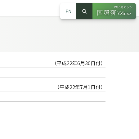
Webマガジン
EN
検索
（別ウインドウで
サイト内検索
（平成22年6月30日付）
（平成22年7月1日付）