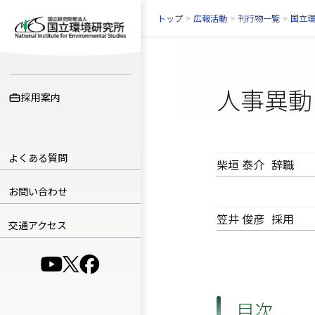
トップ
>
広報活動
>
刊行物一覧
>
国立
人事異動
採用案内
よくある質問
柴垣 泰介
辞職
お問い合わせ
笠井 俊彦
採用
交通アクセス
（別ウインドウで開きます）
（別ウインドウで開きます）
（別ウインドウで開きます）
目次