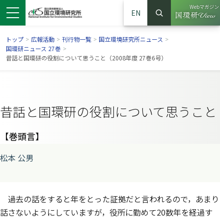
Webマガジン
EN
検索
（別ウイン
サイト内検索
トップ
>
広報活動
>
刊行物一覧
>
国立環境研究所ニュース
>
国環研ニュース 27巻
>
昔話と国環研の役割について思うこと（2008年度 27巻6号）
昔話と国環研の役割について思うこと
【巻頭言】
松本 公男
ンドウで開きます）
ウインドウで開きます）
別ウインドウで開きます）
過去の話をすると年をとった証拠だと言われるので，あまり
話さないようにしていますが，役所に勤めて20数年を経過す