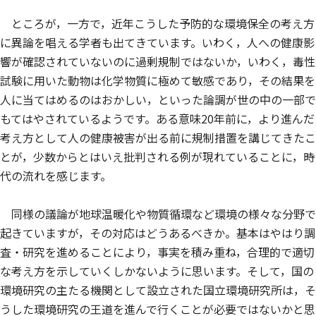
ところが，一方で，近年こうした予防的な環境保全の考え方
に異論を唱える学者も出てきています。いわく，人への健康影
響が確認されていないのに過剰規制ではないか，いわく，毒性
試験に用いた動物は化学物質に極めて敏感であり，その結果を
人に当てはめるのはおかしい，といった論調が世の中の一部で
もてはやされているようです。ある意味20年前に，より進んだ
考え方として人の健康被害が出る前に規制措置を講じてきたこ
とが，少数からとはいえ批判される例が現れていることに，時
代の流れを感じます。
同様の議論が地球温暖化や物質循環など環境の様々な分野で
起きていますが，その対応はどうあるべきか。基本はやはり調
査・研究を進めることにより，事実を積み重ね，合理的で適切
な考え方を示していくしかないように思います。そして，国の
環境研究の主たる機関として設立された国立環境研究所は，そ
うした環境研究の王道を進んで行くことが必要ではないかと思