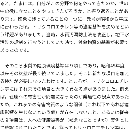
ると，たまには，自分がこの分野で何をやってきたのか，世の
中の役に立つことをやってきただろうか，と振り返ることがあ
ります。印象に残っていることの一つに，元号が昭和から平成
に替わった頃，トリクロロエチレン等の濃度基準を決めるとい
う課題がありました。当時，水質汚濁防止法を改正し，地下水
汚染の規制を行おうとしていた時で，対象物質の基準が必要で
あったのです。
そのころ水質の健康環境基準は９項目であり，昭和49年度
以来その状態が長く続いていました。そこに新たな項目を加え
る検討が必要になったわけです。ところが，トリクロロエチレ
ン等にはそれまでの項目と大きく異なる点がありました。例え
ば，健康への有害性が問題になったのが発癌性の観点であった
ため，これまでの有害物質のような閾値（これ以下であれば健
康影響を生じないという値）が存在しないこと，あるいは従来
の９項目は，人への健康被害が（残念なことですが）実例とし
て確認されていたことです。従ってトリクロロエチレン等は，