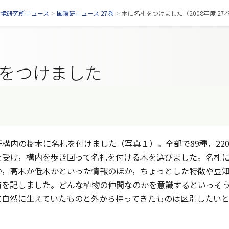
環境研究所ニュース
>
国環研ニュース 27巻
>
木に名札をつけました（2008年度 27
をつけました
構内の樹木に名札を付けました（写真１）。全部で89種，22
を受け，構内を歩き回って名札を付ける木を選びました。名札
か，高木か低木かといった情報のほか，ちょっとした特徴や豆
前を記しました。どんな植物の仲間なのかを意識するといっそ
に自然に生えていたものと外から持ってきたものは区別したい