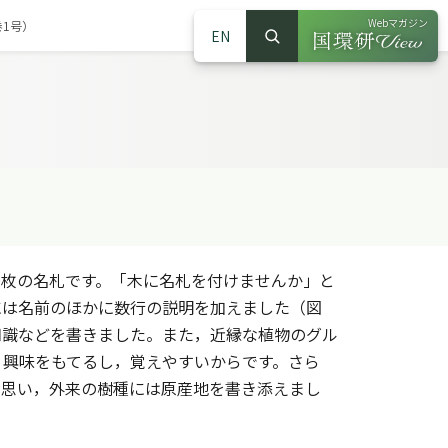
Webマガジン
巻1号）
EN
検索
（別ウインドウで
サイト内検索
0枚の名札です。「木に名札を付けませんか」と
には名前のほかに数行の説明を加えました（図
知識などを書きました。また，近縁な植物のグル
う興味をもてるし，覚えやすいからです。さら
と思い，外来の樹種には原産地を書き添えまし