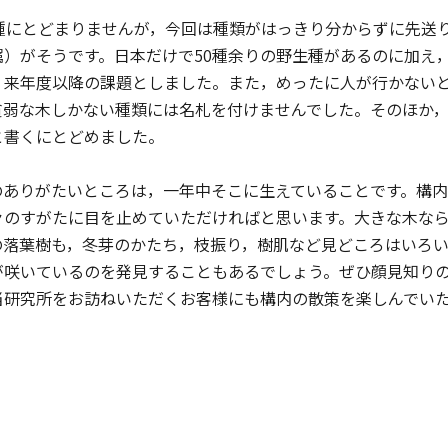
種にとどまりませんが，今回は種類がはっきり分からずに先送
属）がそうです。日本だけで50種余りの野生種があるのに加え
，来年度以降の課題としました。また，めったに人が行かないと
貧弱な木しかない種類には名札を付けませんでした。そのほか
と書くにとどめました。
ありがたいところは，一年中そこに生えていることです。構内
々のすがたに目を止めていただければと思います。大きな木な
の落葉樹も，冬芽のかたち，枝振り，樹肌など見どころはいろ
が咲いているのを発見することもあるでしょう。ぜひ顔見知り
当研究所をお訪ねいただくお客様にも構内の散策を楽しんでい