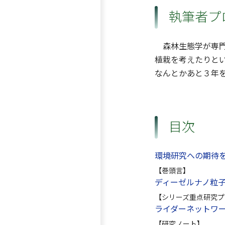
執筆者プ
森林生態学が専門
植栽を考えたりと
なんとかあと３年
目次
環境研究への期待
【巻頭言】
ディーゼルナノ粒
【シリーズ重点研究プ
ライダーネットワー
【研究ノート】