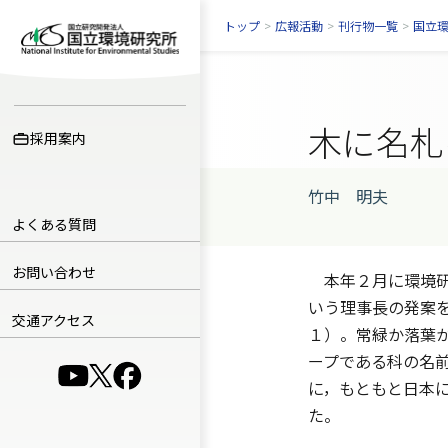
トップ
>
広報活動
>
刊行物一覧
>
国立
木に名札
採用案内
竹中 明夫
よくある質問
お問い合わせ
本年２月に環境研
いう理事長の発案
交通アクセス
１）。常緑か落葉
ープである科の名
（別ウインドウで開きます）
（別ウインドウで開きます）
（別ウインドウで開きます）
に，もともと日本
た。