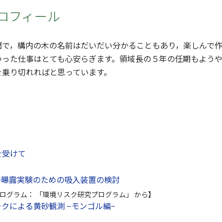
ロフィール
で，構内の木の名前はだいだい分かることもあり，楽しんで作
いった仕事はとても心安らぎます。領域長の５年の任期もよう
を乗り切れればと思っています。
を受けて
子曝露実験のための吸入装置の検討
ログラム： 「環境リスク研究プログラム」 から】
クによる黄砂観測 −モンゴル編−