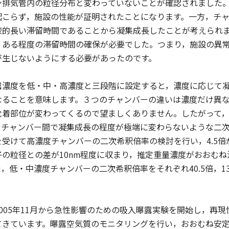
ン排気管内の粒径分布と変わっていないことが確認されました
こらず，施設の性能が証明されたことになります。一方，チャ
較的長い滞留時間であることから凝集成長したことが考えられ
，ある程度の滞留時間の確保が必要でした。つまり，施設の異
が生じないようにする必要があったのです。
濃度を低・中・高濃度と三段階に設定すると，濃度に応じて凝
なることを意味します。３つのチャンバーの違いは濃度だけ異
沈着部位が変わってくるので望ましくありません。したがって
るチャンバー間で凝集成長の程度が極端に変わらないような二
を受けて高濃度チャンバーの二次希釈倍率の検討を行い，4.5
の粒径との差が10nm程度に収まり，推定重量濃度がおおむね浮
，低・中濃度チャンバーの二次希釈倍率をそれぞれ40.5倍，1
005年11月から急性影響のための吸入曝露実験を開始し，再
てきています。曝露空気質のモニタリングを行い，おおむね安