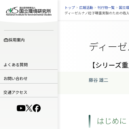
トップ
>
広報活動
>
刊行物一覧
>
国立
ディーゼルナノ粒子曝露実験のための吸入装置
採用案内
ディーゼ
【シリーズ重
よくある質問
お問い合わせ
藤谷 雄二
交通アクセス
（別ウインドウで開きます）
（別ウインドウで開きます）
（別ウインドウで開きます）
はじめに