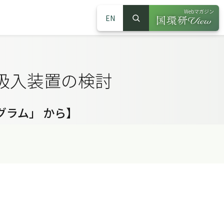
Webマガジン
EN
検索
（別ウインドウで
サイト内検索
吸入装置の検討
グラム」 から】