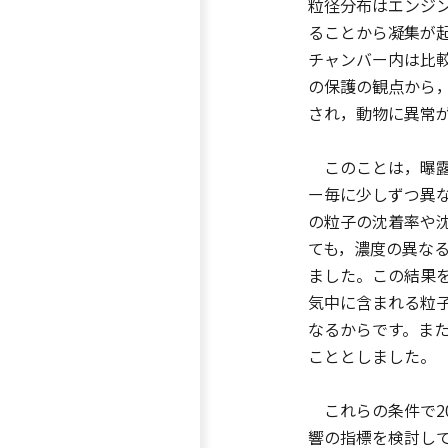
粒径分布はエンジ
ることから凝集が起
チャンバー内は比
の保護の観点から
され，動物に異常
このことは，曝露
ー毎に少しずつ異
の粒子の沈着率や
ても，濃度の異な
ました。この結果
気中に含まれる粒子
なるからです。また
こととしました。
これらの条件で2
響の指標を検討し