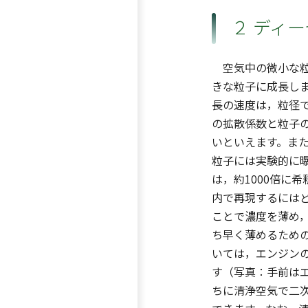
２ ディ
空気中の微小な粒
きな粒子に成長し
長の速度は，粒径
の拡散係数と粒子
いといえます。ま
粒子には実験的に
は，約1000倍に
内で再現するには
ことで濃度を薄め
ち早く薄めるため
いては，エンジン
す（写真：手前は
ちに清浄空気で二