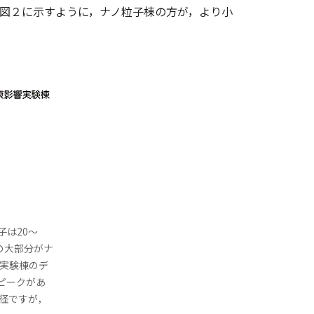
図２に示すように，ナノ粒子棟の方が，より小
は20～
の大部分がナ
物実験棟のデ
にピークがあ
径ですが，