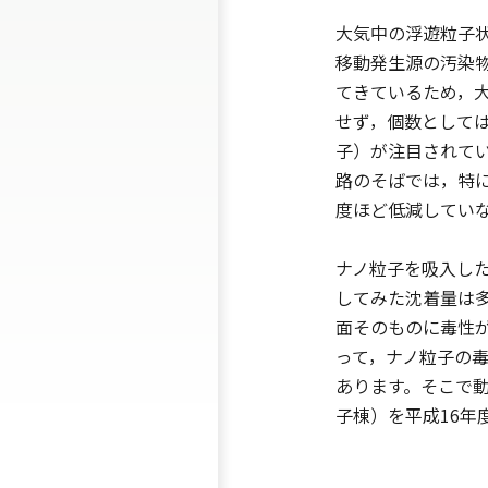
大気中の浮遊粒子
移動発生源の汚染
てきているため，
せず，個数としては
子）が注目されて
路のそばでは，特
度ほど低減してい
ナノ粒子を吸入し
してみた沈着量は
面そのものに毒性
って，ナノ粒子の
あります。そこで
子棟）を平成16年