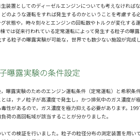
生装置としてのディーゼルエンジンについても考えなければな
，どのような運転をすれば発生するのかということを考慮する
ング状態や，時々刻々とエンジンの回転数やトルクが変化する
子棟では従来行われている定常運転によって発生する粒子の曝
生する粒子の曝露実験が可能な，世界でも数少ない施設が完成
粒子曝露実験の条件設定
，曝露実験のためのエンジン運転条件（定常運転）と希釈条件
ことは，ナノ粒子が高濃度で発生し，かつ排気中のガス濃度が
毒性があるので，ガス濃度を極力抑える必要があります。19
無負荷の高回転域が該当することが分かりました。
いての検証を行いました。粒子の粒径分布の測定装置を用いて