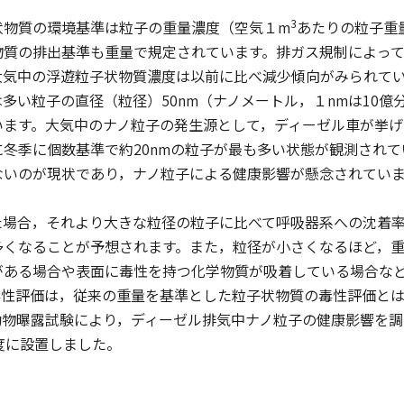
3
状物質の環境基準は粒子の重量濃度（空気１m
あたりの粒子重
物質の排出基準も重量で規定されています。排ガス規制によっ
大気中の浮遊粒子状物質濃度は以前に比べ減少傾向がみられて
多い粒子の直径（粒径）50nm（ナノメートル，１nmは10
います。大気中のナノ粒子の発生源として，ディーゼル車が挙げ
に冬季に個数基準で約20nmの粒子が最も多い状態が観測され
ないのが現状であり，ナノ粒子による健康影響が懸念されてい
た場合，それより大きな粒径の粒子に比べて呼吸器系への沈着
多くなることが予想されます。また，粒径が小さくなるほど，
がある場合や表面に毒性を持つ化学物質が吸着している場合な
毒性評価は，従来の重量を基準とした粒子状物質の毒性評価と
動物曝露試験により，ディーゼル排気中ナノ粒子の健康影響を調
度に設置しました。