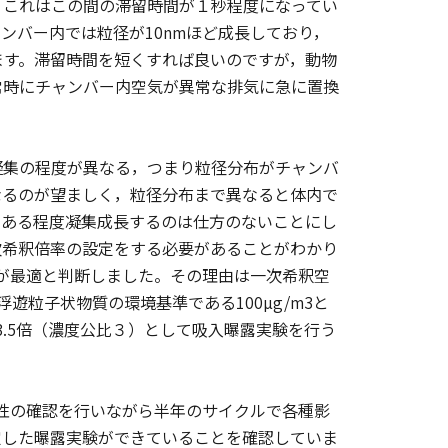
。これはこの間の滞留時間が１秒程度になってい
ンバー内では粒径が10nmほど成長しており，
ます。滞留時間を短くすれば良いのですが，動物
常時にチャンバー内空気が異常な排気に急に置換
集の程度が異なる，つまり粒径分布がチャンバ
なるのが望ましく，粒径分布まで異なると体内で
，ある程度凝集成長するのは仕方のないことにし
次希釈倍率の設定をする必要があることがわかり
倍が最適と判断しました。その理由は一次希釈空
遊粒子状物質の環境基準である100µg/m3と
3.5倍（濃度公比３）として吸入曝露実験を行う
現性の確認を行いながら半年のサイクルで各種影
定した曝露実験ができていることを確認していま