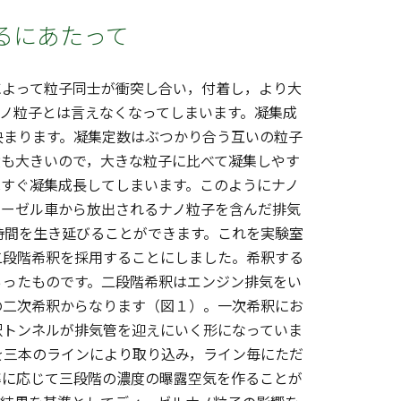
るにあたって
よって粒子同士が衝突し合い，付着し，より大
ノ粒子とは言えなくなってしまいます。凝集成
決まります。凝集定数はぶつかり合う互いの粒子
積も大きいので，大きな粒子に比べて凝集しやす
はすぐ凝集成長してしまいます。このようにナノ
ィーゼル車から放出されるナノ粒子を含んだ排気
時間を生き延びることができます。これを実験室
二段階希釈を採用することにしました。希釈する
らったものです。二段階希釈はエンジン排気をい
の二次希釈からなります（図１）。一次希釈にお
釈トンネルが排気管を迎えにいく形になっていま
を三本のラインにより取り込み，ライン毎にただ
率に応じて三段階の濃度の曝露空気を作ることが