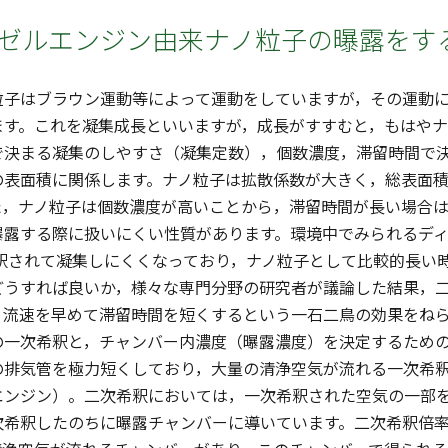
ーゼルエンジン由来ナノ粒子の曝露をす
子はブラウン運動等によって運動をしていますが，その運動に
ます。これを凝集成長といいますが，成長がすすむと，もはやナ
で決まる凝集のしやすさ（凝集定数），個数濃度，滞留時間で
の表面積に関係します。ナノ粒子は拡散係数が大きく，総表面
た，ナノ粒子は個数濃度が高いことから，滞留時間が長い場合
曝露する際に扱いにくい性質があります。環境中でみられるデ
希釈されて凝集しにくくなっており，ナノ粒子として比較的長い
どうすれば良いか，様々な専門分野の研究者が議論した結果，
，流速を早めて滞留時間を短くするという一石二鳥の効果をね
の一次希釈と，チャンバー内濃度（曝露濃度）を決定するため
の排気管を極力短くしており，大量の清浄空気が流れる一次希
エンジン）。二次希釈においては，一次希釈された空気の一部
次希釈したのちに曝露チャンバーに導いています。二次希釈倍