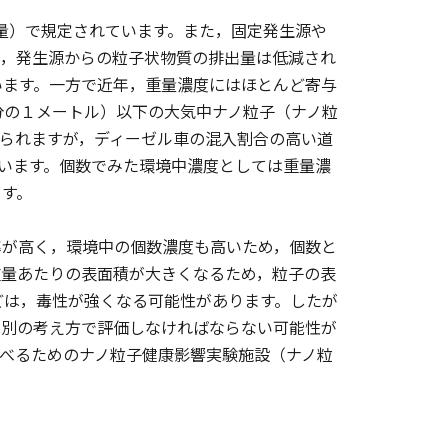
量）で規定されています。また，固定発生源や
て，発生源からの粒子状物質の排出量は低減され
います。一方で近年，重量濃度にはほとんど寄与
億分の１メートル）以下の大気中ナノ粒子（ナノ粒
られますが，ディーゼル車の混入割合の高い道
ています。個数でみた環境中濃度としては重量濃
ます。
率が高く，環境中の個数濃度も高いため，個数と
重量あたりの表面積が大きくなるため，粒子の表
どは，毒性が強くなる可能性があります。したが
は別の考え方で評価しなければならない可能性が
べるためのナノ粒子健康影響実験施設（ナノ粒