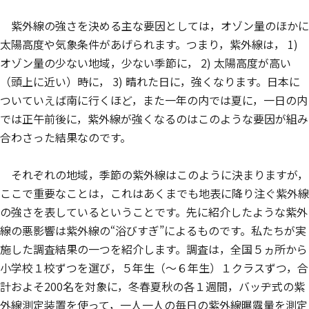
紫外線の強さを決める主な要因としては，オゾン量のほかに
太陽高度や気象条件があげられます。つまり，紫外線は， 1)
オゾン量の少ない地域，少ない季節に， 2) 太陽高度が高い
（頭上に近い）時に， 3) 晴れた日に，強くなります。日本に
ついていえば南に行くほど，また一年の内では夏に，一日の内
では正午前後に，紫外線が強くなるのはこのような要因が組み
合わさった結果なのです。
それぞれの地域，季節の紫外線はこのように決まりますが，
ここで重要なことは，これはあくまでも地表に降り注ぐ紫外線
の強さを表しているということです。先に紹介したような紫外
線の悪影響は紫外線の“浴びすぎ”によるものです。私たちが実
施した調査結果の一つを紹介します。調査は，全国５ヵ所から
小学校１校ずつを選び，５年生（～６年生）１クラスずつ，合
計およそ200名を対象に，冬春夏秋の各１週間，バッヂ式の紫
外線測定装置を使って，一人一人の毎日の紫外線曝露量を測定