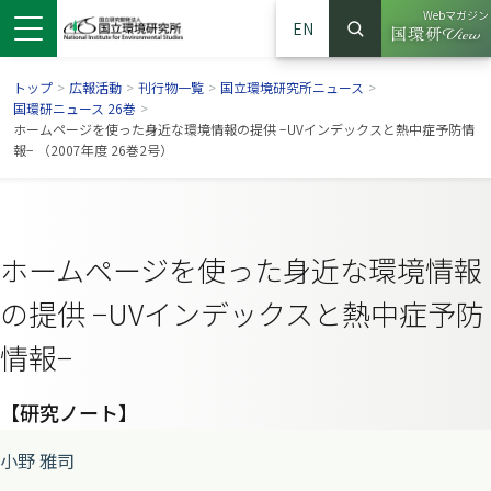
Webマガジン
EN
検索
（別ウイン
サイト内検索
トップ
>
広報活動
>
刊行物一覧
>
国立環境研究所ニュース
>
国環研ニュース 26巻
>
ホームページを使った身近な環境情報の提供 −UVインデックスと熱中症予防情
報− （2007年度 26巻2号）
ホームページを使った身近な環境情報
の提供 −UVインデックスと熱中症予防
情報−
ンドウで開きます）
ウインドウで開きます）
別ウインドウで開きます）
【研究ノート】
小野 雅司