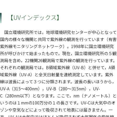
【UVインデックス】
国立環境研究所では，地球環境研究センターが中心となって
国内の様々な機関と共同で紫外線の観測を行っています（有害
紫外線モニタリングネットワーク）。1998年に国立環境研究
所が呼びかけて始まったもので，現在，国立環境研究所の５観
測局を含め，22機関26観測局で紫外線の観測を行っています。
それぞれの観測局では，B領域紫外線（UV-B）と併せて，A領
域紫外線（UV-A）と全天日射量を連続測定しています。紫外
線は波長によって３つに分類されます。波長の長いほうから，
UV-A（315～400nm），UV-B（280～315nm），UV-
C（280nm以下）となります。ここで，nm（ナノメートル）と
いうのは１mmの100万分の１の長さです。UV-Cは大気中のオ
ゾンや空気などによって吸収されて地表には届きません。一
方，UV-Aは大気中ではほとんど吸収されず大気圏外の紫外線