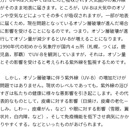
がそのまま地表に届きます。ところが，UV-Bは大気中のオゾ
ンや空気などによってその多くが吸収されますが，一部が地表
に届くため，現在問題となっているオゾン層破壊が進んだ場合
に影響を受けることになるのです。つまり，オゾン層破壊が進
行してオゾン量が減少するとUV-Bが増えることになります。
1990年代の初めから気象庁が国内４ヵ所（札幌，つくば，鹿
児島，那覇）でUV-Bを観測していますが，それは，オゾン量
とその影響を受けると考えられる紫外線を監視するためです。
しかし，オゾン層破壊に伴う紫外線（UV-B）の増加だけが
問題ではありません。現状のレベルであっても，紫外線の浴び
すぎは私たちの健康に様々な悪影響を引き起こします。その代
表的なものとして，皮膚に対する影響（日焼け，皮膚の老化－
しみ，しわ－，皮膚がん，など）や眼に対する影響（雪眼，翼
状片，白内障，など），そして免疫機能を低下させ病気にかか
りやすくする，などといったものがあげられます。