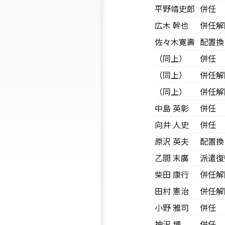
平野靖史郎
併任
広木 幹也
併任解
佐々木寛壽
配置換
（同上）
併任
（同上）
併任解
（同上）
併任解
中島 英彰
併任
向井 人史
併任
原沢 英夫
配置換
乙間 末廣
派遣復
柴田 康行
併任解
田村 憲治
併任解
小野 雅司
併任
神沢 博
併任