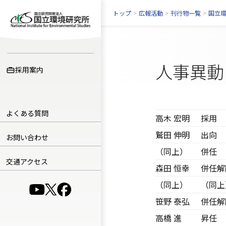
トップ
>
広報活動
>
刊行物一覧
>
国立
人事異動
採用案内
よくある質問
高木 宏明
採用
鷲田 伸明
出向
お問い合わせ
（同上）
併任
交通アクセス
森田 恒幸
併任解
（同上）
（同上
（別ウインドウで開きます）
（別ウインドウで開きます）
（別ウインドウで開きます）
笹野 泰弘
併任解
高橋 進
昇任