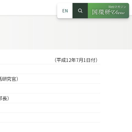
Webマガジン
EN
検索
（別ウインドウで
サイト内検索
（平成12年7月1日付）
括研究官）
部長）