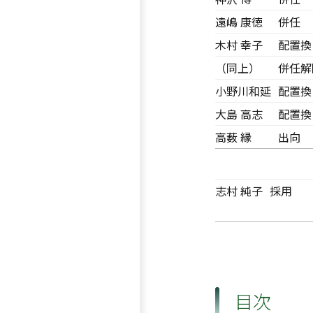
遠嶋 康徳
併任
木村 幸子
配置換
（同上）
併任解
小野川和延
配置換
大島 高志
配置換
高薮 縁
出向
志村 純子
採用
目次