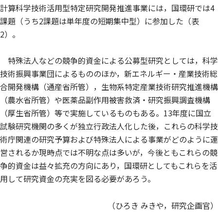
計算科学技術活用型特定研究開発推進事業には，国環研では4
課題（うち2課題は単年度の短期集中型）に参加した（表
2）。
特殊法人などの競争的資金による公募型研究としては，科学
技術振興事業団によるもののほか，新エネルギー・産業技術総
合開発機構（通産省所管），生物系特定産業技術研究推進機構
（農水省所管）や医薬品副作用被害救済・研究振興調査機構
（厚生省所管）等で実施しているものもある。13年度に国立
試験研究機関の多くが独立行政法人化した後，これらの科学技
術庁関連の研究予算および特殊法人による事業がどのように運
営されるか現時点では不明な点は多いが，今後ともこれらの競
争的資金は益々拡充の方向にあり，国環研としてもこれらを活
用して研究資金の充実を図る必要があろう。
（ひろき みきや，研究企画官）