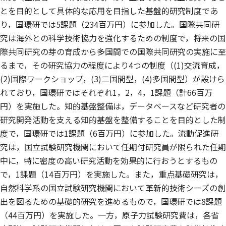
とを目的として具体的な応用を目指した基盤的研究制度であ
り，国環研では5課題（234百万円）に参加した。国際共同研
究は海外との科学技術協力を強化するための制度で，将来の国
際共同研究の芽の育成から多国間での国際共同研究の実施に至
るまで，その研究協力の程度により4つの制度（(1)交流育成，
(2)国際ワークショップ，(3)二国間型，(4)多国間型）が設けら
れており，国環研ではそれぞれ1，2，4，1課題（計66百万
円）を実施した。知的基盤整備は，データベースなど研究者の
研究開発活動を支える知的基盤を整備することを目的とした制
度で，国環研では1課題（6百万円）に参加した。流動促進研
究は，国立試験研究機関において任期付研究員が限られた任期
中に，特に密度の高い研究活動を効果的に行おうとするもの
で，1課題（14百万円）を実施した。また，重点基礎研究は，
自然科学系の国立試験研究機関において革新的技術シーズの創
出を図るための基礎的研究を進めるもので，国環研では8課題
（44百万円）を実施した。一方，原子力試験研究費は，各省