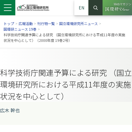
Webマガジン
EN
検索
（別ウイン
サイト内検索
トップ
>
広報活動
>
刊行物一覧
>
国立環境研究所ニュース
>
国環研ニュース 19巻
>
科学技術庁関連予算による研究 （国立環境研究所における平成11年度の実施
状況を中心として）（2000年度 19巻2号）
科学技術庁関連予算による研究 （国立
環境研究所における平成11年度の実施
状況を中心として）
ンドウで開きます）
ウインドウで開きます）
別ウインドウで開きます）
広木 幹也