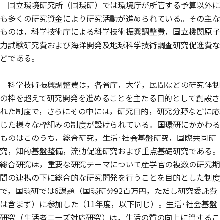
国立環境研究所（国環研）では環境庁が所管する予算以外に
も多くの研究資金により研究活動が進められている。その主な
ものは，科学技術庁による科学技術振興調整費，国立機関原子
力試験研究費および海洋開発及地球科学技術調査研究促進費な
どである。
科学技術振興調整費は，各省庁，大学，民間などの研究体制
の枠を超えて研究開発を進めることを主たる目的として創設さ
れた制度で，さらにその中には，研究目的，研究分野などに応
じた様々な枠組みの制度が設けられている。国環研にかかわる
ものはこのうち，総合研究，生活･社会基盤研究，国際共同研
究，知的基盤整備，流動促進研究および重点基礎研究である。
総合研究は，重要な研究テーマについて産学官の複数の研究期
間の連携の下に総合的な研究開発を行うことを目的とした制度
で，国環研では6課題（国環研分92百万円，ただし研究委託費
は含まず）に参加した（11年度，以下同じ）。生活･社会基盤
研究（生活者ニーズ対応研究）は，生活の質の向上に資するこ