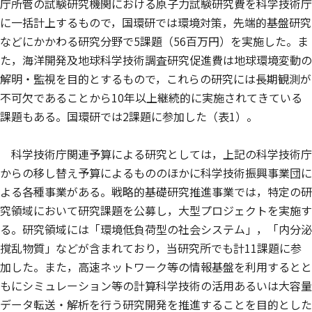
庁所管の試験研究機関における原子力試験研究費を科学技術庁
に一括計上するもので，国環研では環境対策，先端的基盤研究
などにかかわる研究分野で5課題（56百万円）を実施した。ま
た，海洋開発及地球科学技術調査研究促進費は地球環境変動の
解明・監視を目的とするもので，これらの研究には長期観測が
不可欠であることから10年以上継続的に実施されてきている
課題もある。国環研では2課題に参加した（表1）。
科学技術庁関連予算による研究としては，上記の科学技術庁
からの移し替え予算によるもののほかに科学技術振興事業団に
よる各種事業がある。戦略的基礎研究推進事業では，特定の研
究領域において研究課題を公募し，大型プロジェクトを実施す
る。研究領域には「環境低負荷型の社会システム」，「内分泌
撹乱物質」などが含まれており，当研究所でも計11課題に参
加した。また，高速ネットワーク等の情報基盤を利用するとと
もにシミュレーション等の計算科学技術の活用あるいは大容量
データ転送・解析を行う研究開発を推進することを目的とした