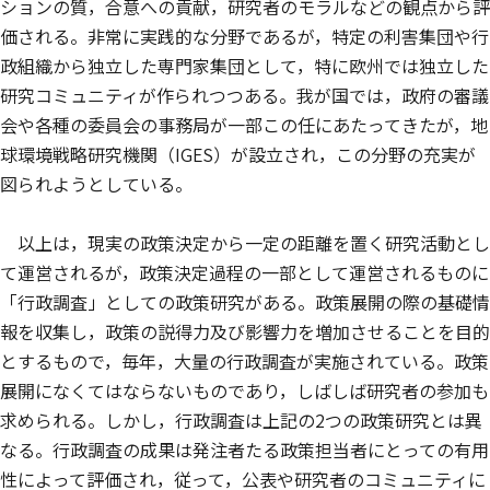
ションの質，合意への貢献，研究者のモラルなどの観点から評
価される。非常に実践的な分野であるが，特定の利害集団や行
政組織から独立した専門家集団として，特に欧州では独立した
研究コミュニティが作られつつある。我が国では，政府の審議
会や各種の委員会の事務局が一部この任にあたってきたが，地
球環境戦略研究機関（IGES）が設立され，この分野の充実が
図られようとしている。
以上は，現実の政策決定から一定の距離を置く研究活動とし
て運営されるが，政策決定過程の一部として運営されるものに
「行政調査」としての政策研究がある。政策展開の際の基礎情
報を収集し，政策の説得力及び影響力を増加させることを目的
とするもので，毎年，大量の行政調査が実施されている。政策
展開になくてはならないものであり，しばしば研究者の参加も
求められる。しかし，行政調査は上記の2つの政策研究とは異
なる。行政調査の成果は発注者たる政策担当者にとっての有用
性によって評価され，従って，公表や研究者のコミュニティに