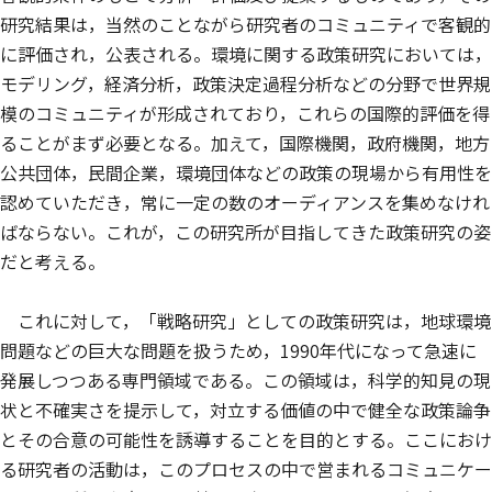
研究結果は，当然のことながら研究者のコミュニティで客観的
に評価され，公表される。環境に関する政策研究においては，
モデリング，経済分析，政策決定過程分析などの分野で世界規
模のコミュニティが形成されており，これらの国際的評価を得
ることがまず必要となる。加えて，国際機関，政府機関，地方
公共団体，民間企業，環境団体などの政策の現場から有用性を
認めていただき，常に一定の数のオーディアンスを集めなけれ
ばならない。これが，この研究所が目指してきた政策研究の姿
だと考える。
これに対して，「戦略研究」としての政策研究は，地球環境
問題などの巨大な問題を扱うため，1990年代になって急速に
発展しつつある専門領域である。この領域は，科学的知見の現
状と不確実さを提示して，対立する価値の中で健全な政策論争
とその合意の可能性を誘導することを目的とする。ここにおけ
る研究者の活動は，このプロセスの中で営まれるコミュニケー