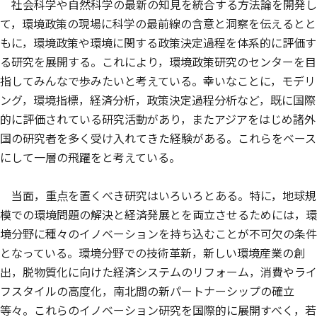
社会科学や自然科学の最新の知見を統合する方法論を開発し
て，環境政策の現場に科学の最前線の含意と洞察を伝えるとと
もに，環境政策や環境に関する政策決定過程を体系的に評価す
る研究を展開する。これにより，環境政策研究のセンターを目
指してみんなで歩みたいと考えている。幸いなことに，モデリ
ング，環境指標，経済分析，政策決定過程分析など，既に国際
的に評価されている研究活動があり，またアジアをはじめ諸外
国の研究者を多く受け入れてきた経験がある。これらをベース
にして一層の飛躍をと考えている。
当面，重点を置くべき研究はいろいろとある。特に，地球規
模での環境問題の解決と経済発展とを両立させるためには，環
境分野に種々のイノベーションを持ち込むことが不可欠の条件
となっている。環境分野での技術革新，新しい環境産業の創
出，脱物質化に向けた経済システムのリフォーム，消費やライ
フスタイルの高度化，南北間の新パートナーシップの確立
等々。これらのイノベーション研究を国際的に展開すべく，若