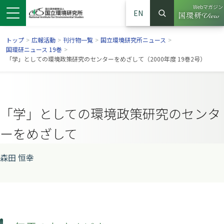
Webマガジン
EN
検索
（別ウイン
サイト内検索
トップ
>
広報活動
>
刊行物一覧
>
国立環境研究所ニュース
>
国環研ニュース 19巻
>
「学」としての環境政策研究のセンターをめざして（2000年度 19巻2号）
「学」としての環境政策研究のセンタ
ーをめざして
森田 恒幸
ンドウで開きます）
ウインドウで開きます）
別ウインドウで開きます）