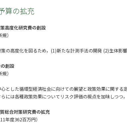
予算の拡充
対策高度化研究費の創設
新規）
の高度化を図るため，(1)新たな計測手法の開発 (2)生体影
費の創設
新規）
心とした循環型経済社会に向けての展望と政策効果に関する定
さらには各種政策効果についてリスク評価の視点を加味しつつ
物質総合対策研究費の拡充
（11年度362百万円）