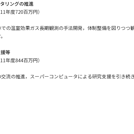
ニタリングの推進
（11年度720百万円）
での温室効果ガス長期観測の手法開発，体制整備を図りつつ観
す。
支援等
（11年度844百万円）
交流の推進，スーパーコンピュータによる研究支援を引き続