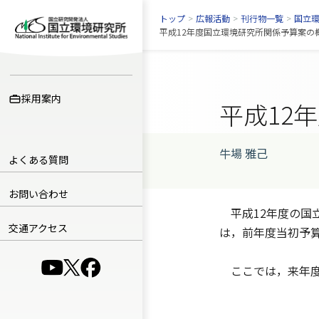
トップ
>
広報活動
>
刊行物一覧
>
国立
平成12年度国立環境研究所関係予算案の概要
採用案内
平成12
牛場 雅己
よくある質問
お問い合わせ
平成12年度の国立
交通アクセス
は，前年度当初予算
（別ウインドウで開きます）
（別ウインドウで開きます）
（別ウインドウで開きます）
ここでは，来年度