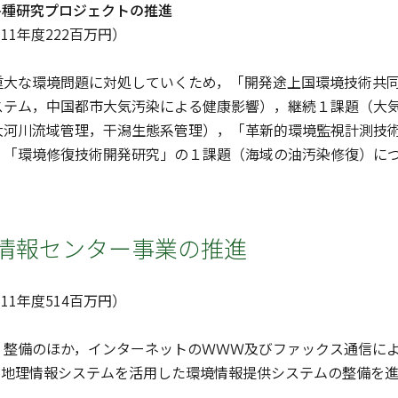
各種研究プロジェクトの推進
（11年度222百万円）
大な環境問題に対処していくため，「開発途上国環境技術共同
ステム，中国都市大気汚染による健康影響），継続１課題（大
大河川流域管理，干潟生態系管理），「革新的環境監視計測技
，「環境修復技術開発研究」の１課題（海域の油汚染修復）に
情報センター事業の推進
（11年度514百万円）
整備のほか，インターネットのＷＷＷ及びファックス通信によ
に地理情報システムを活用した環境情報提供システムの整備を進