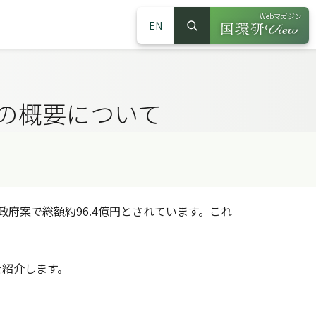
Webマガジン
EN
検索
（別ウインドウで
サイト内検索
案の概要について
政府案で総額約96.4億円とされています。これ
紹介します。