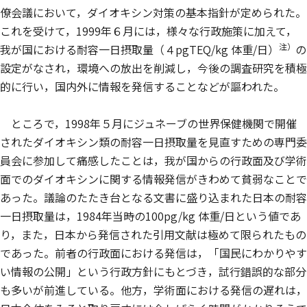
僚会議において，ダイオキシン対策の基本指針が定められた。
これを受けて，1999年６月には，様々な行政施策に加えて，
注）
我が国における耐容一日摂取量（４pgTEQ/kg 体重/日）
の
設定がなされ，環境への放出を削減し，今後の調査研究を積極
的に行い，国内外に情報を発信することなどが謳われた。
ところで，1998年５月にジュネーブの世界保健機関で開催
されたダイオキシン類の耐容一日摂取量を見直すための専門委
員会に参加して痛感したことは，我が国からの行政面及び学術
面でのダイオキシンに関する情報発信がきわめて貧弱なことで
あった。議論のたたき台となる文書に盛り込まれた日本の耐容
一日摂取量は，1984年当時の100pg/kg 体重/日という値であ
り，また，日本から発信された引用文献は極めて限られたもの
であった。前者の行政面における発信は，「国民にわかりやす
い情報の公開」という行政方針にもとづき，試行錯誤的な部分
も多いが前進している。他方，学術面における発信の遅れは，