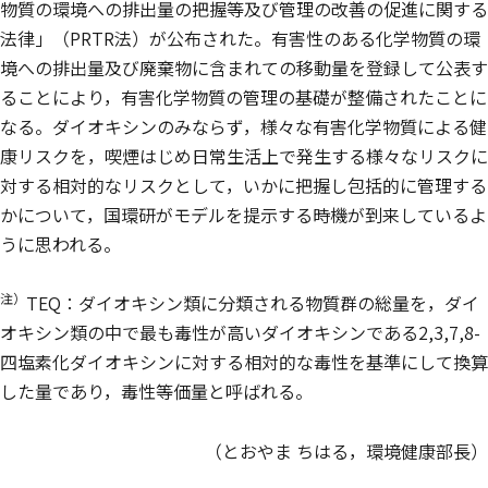
物質の環境への排出量の把握等及び管理の改善の促進に関する
法律」（PRTR法）が公布された。有害性のある化学物質の環
境への排出量及び廃棄物に含まれての移動量を登録して公表す
ることにより，有害化学物質の管理の基礎が整備されたことに
なる。ダイオキシンのみならず，様々な有害化学物質による健
康リスクを，喫煙はじめ日常生活上で発生する様々なリスクに
対する相対的なリスクとして，いかに把握し包括的に管理する
かについて，国環研がモデルを提示する時機が到来しているよ
うに思われる。
注）
TEQ：ダイオキシン類に分類される物質群の総量を，ダイ
オキシン類の中で最も毒性が高いダイオキシンである2,3,7,8-
四塩素化ダイオキシンに対する相対的な毒性を基準にして換算
した量であり，毒性等価量と呼ばれる。
（とおやま ちはる，環境健康部長）