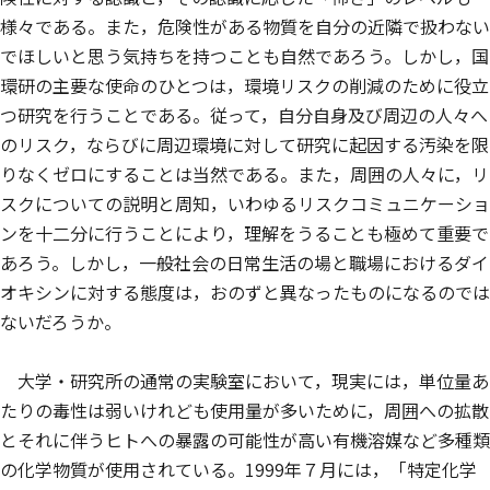
様々である。また，危険性がある物質を自分の近隣で扱わない
でほしいと思う気持ちを持つことも自然であろう。しかし，国
環研の主要な使命のひとつは，環境リスクの削減のために役立
つ研究を行うことである。従って，自分自身及び周辺の人々へ
のリスク，ならびに周辺環境に対して研究に起因する汚染を限
りなくゼロにすることは当然である。また，周囲の人々に，リ
スクについての説明と周知，いわゆるリスクコミュニケーショ
ンを十二分に行うことにより，理解をうることも極めて重要で
あろう。しかし，一般社会の日常生活の場と職場におけるダイ
オキシンに対する態度は，おのずと異なったものになるのでは
ないだろうか。
大学・研究所の通常の実験室において，現実には，単位量あ
たりの毒性は弱いけれども使用量が多いために，周囲への拡散
とそれに伴うヒトへの暴露の可能性が高い有機溶媒など多種類
の化学物質が使用されている。1999年７月には，「特定化学