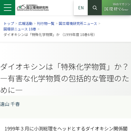
Webマガジン
EN
検索
（別ウイン
サイト内検索
トップ
>
広報活動
>
刊行物一覧
>
国立環境研究所ニュース
>
国環研ニュース 18巻
>
ダイオキシンは「特殊化学物質」か （1999年度 18巻6号）
ダイオキシンは「特殊化学物質」か？
—有害な化学物質の包括的な管理のた
めに—
ンドウで開きます）
ウインドウで開きます）
別ウインドウで開きます）
遠山 千春
1999年３月に小渕総理をヘッドとするダイオキシン関係閣