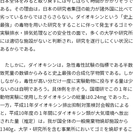
日本全体をみると取り戻すには今しばらく時間がかかりそうで
ある。その理由は，日本の研究者集団の能力が諸外国に比べて
劣っているからではさらさらない。ダイオキシンという「史上
最強」の毒物を用いた研究をすることに伴って発生するゴミや
実験排水・排気処理などの安全性の面で，多くの大学や研究所
には適切な施設がないと判断され，研究を遂行しにくい状況に
あるからである。
たしかに，ダイオキシンは，急性毒性試験の指標である半数
致死量の数値からみると史上最強の合成化学物質である。しか
しながら，毒性が高い分だけ一度に実験動物に投与する量は少
ないのは自明であろう。具体例を示そう。国環研でこの１年に
動物実験に使用したダイオキシンの総量は0.24mg であった。
一方，平成11年ダイオキシン排出抑制対策検討会報告による
と，平成10年度の１年間にダイオキシン類が大気環境へ放出
された量（推定）は，我が国全体の一般廃棄物焼却施設から
1340g，大学・研究所を含む事業所においてゴミを焼却するこ