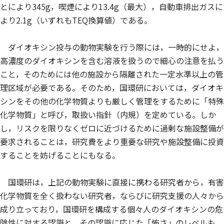
とにより345g，喫煙により13.4g（最大），自動車排出ガスに
より2.1g（いずれもTEQ換算値）である。
ダイオキシン投与の動物実験を行う際には，一時的にせよ，
高濃度のダイオキシンを含む溶液を扱うので細心の注意を払う
こと，そのためには他の施設から隔離された一定水準以上の管
理区域が必要である。そのため，国環研においては，ダイオキ
シンをその他の化学物質よりも厳しく管理をするために「特殊
化学物質」と呼び，取扱い指針（内規）を定めている。しか
し，リスクを限りなくゼロに近づけるために過剰な施設整備が
要求されることは，研究費をより重要な研究や施設整備に投資
することを妨げることにもなる。
国環研は，上記の動物実験に直接に携わる研究者から，有害
化学物質を全く扱わない研究者，ならびに研究支援の人々から
成り立っており，国環研を構成する個々人のダイオキシンの危
険性に対する認識と，その認識に応じた「怖さ」のレベルも