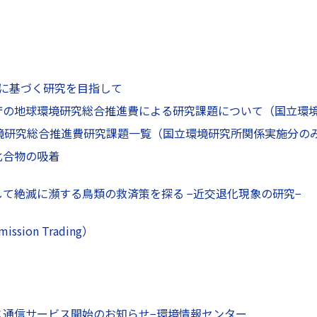
」に基づく研究を目指して
庁の地球環境研究総合推進費による研究課題について（国立環
環境研究総合推進費研究課題一覧（国立環境研究所関係実施分の
化合物の吸着
て絶滅に瀕する鳥類の救済策を探る −近交退化現象の研究−
sion Trading）
ス通信サービス開始のお知らせ−環境情報センター