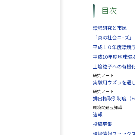
目次
環境研究と市民
「真の社会ニ−ズ
平成１０年度環境
平成10年度地球
土壌粒子への有機
研究ノート
実験用ウズラを通し
研究ノート
排出権取引制度（Emis
環境問題豆知識
速報
投稿募集
環境情報ファック