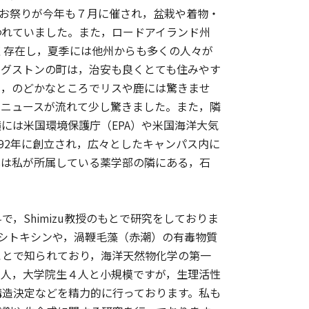
al）というお祭りが今年も７月に催され，盆栽や着物・
われていました。また，ロードアイランド州
多く存在し，夏季には他州からも多くの人々が
ングストンの町は，治安も良くとても住みやす
し，のどかなところでリスや鹿には驚きませ
うニュースが流れて少し驚きました。また，隣
には米国環境保護庁（EPA）や米国海洋大気
892年に創立され，広々としたキャンパス内に
真は私が所属している薬学部の隣にある，石
Shimizu教授のもとで研究をしておりま
サキシトキシンや，渦鞭毛藻（赤潮）の有毒物質
ことで知られており，海洋天然物化学の第一
４人，大学院生４人と小規模ですが，生理活性
構造決定などを精力的に行っております。私も