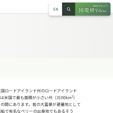
Webマガジン
EN
検索
（別ウインドウで
サイト内検索
国ロードアイランド州のロードアイランド
2
米国で最も面積が小さい州（3100km
）
との間にあります。昔の大富豪が避暑地として
黒船で有名なペリーの出身地でもあるそう