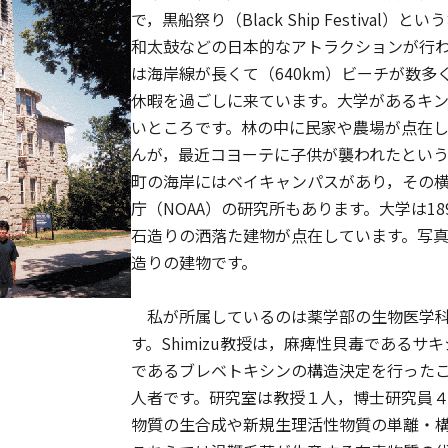
で，黒船祭り（Black Ship Festiv
和太鼓などの日本的なアトラクションが行
は海岸線が長くて（640km）ビーチが数
休暇を過ごしに来ています。大学があるキ
いところです。林の中に民家や農場が点在
んが，最近コヨーテに子供が襲われたとい
町の海岸にはベイキャンパスがあり，その横
庁（NOAA）の研究所もあります。大学は1
石造りの洒落た建物が点在しています。写
造りの建物です。
私が所属しているのは薬学部の生物医学科で，
す。Shimizu教授は，麻痺性貝毒である
であるブレベトキシンの構造決定を行った
人者です。研究室は教授１人，博士研究員
物質の生合成や新規生理活性物質の単離・