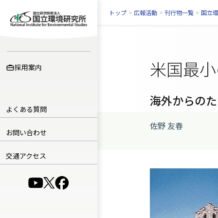
トップ
>
広報活動
>
刊行物一覧
>
国立
米国最小
採用案内
海外からのた
よくある質問
佐野 友春
お問い合わせ
交通アクセス
（別ウインドウで開きます）
（別ウインドウで開きます）
（別ウインドウで開きます）