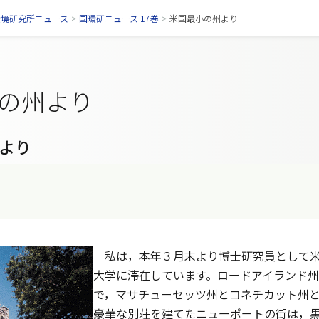
環境研究所ニュース
>
国環研ニュース 17巻
>
米国最小の州より
の州より
より
私は，本年３月末より博士研究員として米
大学に滞在しています。ロードアイランド州は
で，マサチューセッツ州とコネチカット州
豪華な別荘を建てたニューポートの街は，