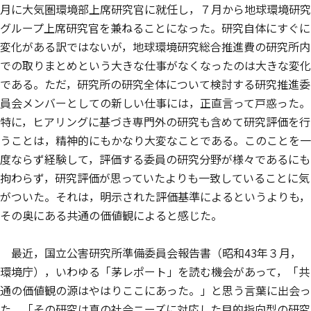
月に大気圏環境部上席研究官に就任し，７月から地球環境研究
グループ上席研究官を兼ねることになった。研究自体にすぐに
変化がある訳ではないが，地球環境研究総合推進費の研究所内
での取りまとめという大きな仕事がなくなったのは大きな変化
である。ただ，研究所の研究全体について検討する研究推進委
員会メンバーとしての新しい仕事には，正直言って戸惑った。
特に，ヒアリングに基づき専門外の研究も含めて研究評価を行
うことは，精神的にもかなり大変なことである。このことを一
度ならず経験して，評価する委員の研究分野が様々であるにも
拘わらず，研究評価が思っていたよりも一致していることに気
がついた。それは，明示された評価基準によるというよりも，
その奥にある共通の価値観によると感じた。
最近，国立公害研究所準備委員会報告書（昭和43年３月，
環境庁），いわゆる「茅レポート」を読む機会があって，「共
通の価値観の源はやはりここにあった。」と思う言葉に出会っ
た。「その研究は真の社会ニーズに対応した目的指向型の研究