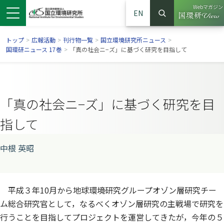
Webマガジン
EN
検索
（別ウイン
サイト内検索
トップ
>
広報活動
>
刊行物一覧
>
国立環境研究所ニュース
>
国環研ニュース 17巻
>
「真の社会ニ−ズ」に基づく研究を目指して
「真の社会ニ−ズ」に基づく研究を目
指して
中根 英昭
ンドウで開きます）
ウインドウで開きます）
別ウインドウで開きます）
平成３年10月から地球環境研究グループオゾン層研究チー
ム総合研究官として，なるべくオゾン層研究の主戦場で研究を
行うことを目指してプロジェクトを運営してきたが，今年の５