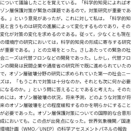
について議論したことを覚えている。「科学的知見によればオ
ゾン層保護対策が緊急の課題であるので，対策研究が重要であ
る。」という意見があったが，これに対して私は，「科学的知
見と言うものは研究の進展によって変化するものであり，その
変化が対策の変化を求めるのである。従って，少なくとも現在
の環境庁の研究においては，科学的知見の形成に寄与する研究
が重要である。」との立場をとった。さしあたっての緊急の社
会ニーズは代替フロンなどの開発であった。しかし，代替フロ
ンの開発は民間企業や通産省の研究所で既に進められていたの
で，オゾン層破壊分野の研究に求められていた第一の社会ニー
ズは，「もうこれで対策は十分なのか，それとも次に何か必要
になるのか。」という問に答えることであると考えた。そのた
めには，オゾン層破壊の状況，将来予測，どのような対策が将
来のオゾン層破壊をどの程度緩和するのかを明らかにすること
が必要であった。オゾン層保護対策についての国際的な合意形
成においても，この点が出発点になった。世界気象機関／国連
環境計画（WMO／UNEP）の科学アセスメントパネルの報告