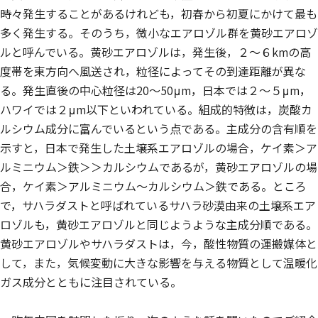
時々発生することがあるけれども，初春から初夏にかけて最も
多く発生する。そのうち，微小なエアロゾル群を黄砂エアロゾ
ルと呼んでいる。黄砂エアロゾルは，発生後，２～６kmの高
度帯を東方向へ風送され，粒径によってその到達距離が異な
る。発生直後の中心粒径は20～50μm，日本では２～５μm，
ハワイでは２μm以下といわれている。組成的特徴は，炭酸カ
ルシウム成分に富んでいるという点である。主成分の含有順を
示すと，日本で発生した土壌系エアロゾルの場合，ケイ素＞ア
ルミニウム＞鉄＞＞カルシウムであるが，黄砂エアロゾルの場
合，ケイ素＞アルミニウム～カルシウム＞鉄である。ところ
で，サハラダストと呼ばれているサハラ砂漠由来の土壌系エア
ロゾルも，黄砂エアロゾルと同じようような主成分順である。
黄砂エアロゾルやサハラダストは，今，酸性物質の運搬媒体と
して，また，気候変動に大きな影響を与える物質として温暖化
ガス成分とともに注目されている。