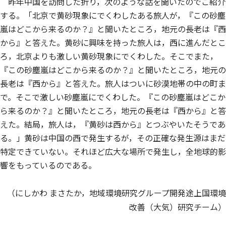
昨年中国を訪問した折り，次のような話を聞いたのでご紹介
する。「北京で黄砂現象にでくわしたある旅人が，『この砂塵
嵐はどこから来るのか？』と聞いたところ，地元の長老は『西
から』と答えた。黄砂に興味を持った旅人は，西に進んだとこ
ろ，北京よりも激しい黄砂現象にでくわした。そこでまた，
『この砂塵嵐はどこから来るのか？』と聞いたところ，地元の
長老は『西から』と答えた。旅人はついに砂漠地帯の中の町ま
で。そこで激しい砂塵嵐にでくわした。『この砂塵嵐はどこか
ら来るのか？』と聞いたところ，地元の長老は『西から』と答
えた。結局，旅人は，『黄砂は西から』とつぶやいたそうであ
る。」黄砂は中国の西で発生するが，その正確な発生源はまだ
特定できていない。それほど広大な場所で発生し，全地球的影
響をもっているのである。
（にしかわ まさたか，地域環境研究グループ開発途上国環境
改善（大気）研究チーム）