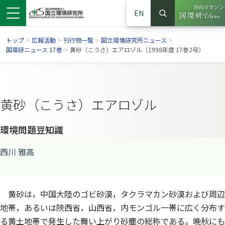
Webマガジン
EN
検索
（別ウイン
サイト内検索
トップ
>
広報活動
>
刊行物一覧
>
国立環境研究所ニュース
>
国環研ニュース 17巻
>
黄砂（こうさ）エアロゾル（1998年度 17巻2号）
黄砂（こうさ）エアロゾル
環境問題豆知識
西川 雅高
ンドウで開きます）
ウインドウで開きます）
別ウインドウで開きます）
黄砂は，中国大陸のゴビ砂漠，タクラマカン砂漠および周辺
地帯，あるいは陜西省，山西省，内モンゴル一帯に広く分布す
る黄土地帯で発生した舞い上がり砂塵の総称である。晩秋にも