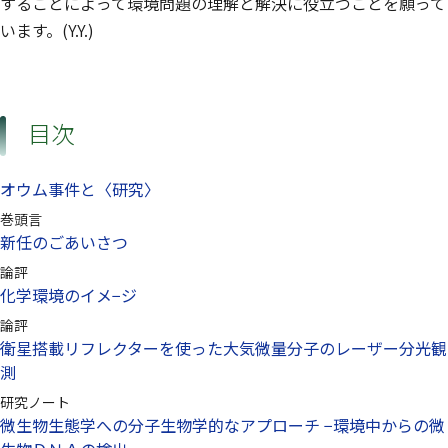
することによって環境問題の理解と解決に役立つことを願って
います。(Y.Y.)
目次
オウム事件と〈研究〉
巻頭言
新任のごあいさつ
論評
化学環境のイメ−ジ
論評
衛星搭載リフレクターを使った大気微量分子のレーザー分光観
測
研究ノート
微生物生態学への分子生物学的なアプローチ −環境中からの微