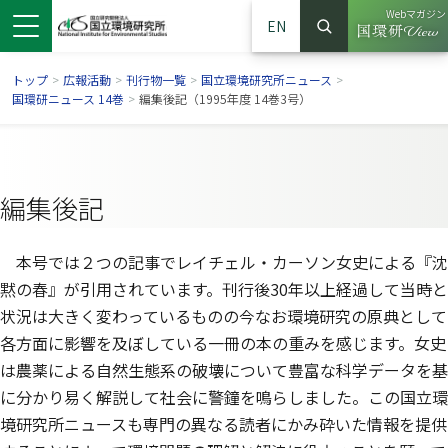
Webマガジン
EN
検索
（別ウイン
サイト内検索
トップ
>
広報活動
>
刊行物一覧
>
国立環境研究所ニュース
>
国環研ニュース 14巻
>
編集後記（1995年度 14巻3号）
編集後記
本号では２つの記事でレイチェル・カーソン女史による『沈
黙の春』が引用されています。刊行後30年以上経過して当時と
状況は大きく変わっているものの今なお環境研究の原典として
各方面に影響を及ぼしている一冊の本の重みを感じます。女史
ンドウで開きます）
ウインドウで開きます）
別ウインドウで開きます）
は農薬による自然生態系の破壊について豊富な科学データを基
に分かり易く解説して社会に警鐘を鳴らしました。この国立環
境研究所ニュースも専門の異なる読者にかみ砕いた情報を提供