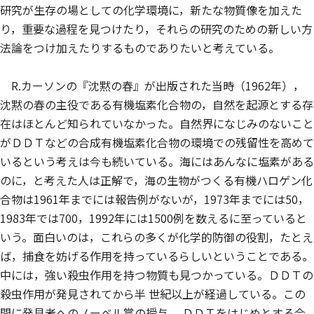
研究が生存の場としての化学環境に，新たな物質像を加えた
り，重要な過程を見つけたり，それらの研究のための新しい方
法論をつけ加えたりするものでありたいと考えている。
R.カーソンの『沈黙の春』が出版された当時（1962年），
沈黙の春の主役である有機塩素化合物の，自然を起源とする存
在はほとんど知られていなかった。自然界になじみのないこと
がＤＤＴなどの合成有機塩素化合物の環境での残留性を高めて
いるという考えは今も続いている。海にはあんなに塩素がある
のに，と考えた人は正解で，海の生物がつくる有機ハロゲン化
合物は1961年までには報告例がないが，1973年までには50，
1983年では700，1992年には1500例を数えるに至っていると
いう。面白いのは，これらの多くが化学的防御の役割，たとえ
ば，捕食を妨げる作用を持っているらしいということである。
中には，強い殺虫作用を持つ物質も見つかっている。ＤＤＴの
殺虫作用が発見されてから半 世紀以上が経過している。この
間に発見者へのノーベル賞の授与， ＤＤＴをはじめとする合