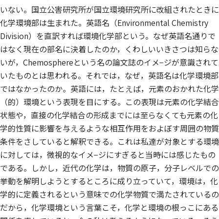
いない。国立公害研究所が国立環境研究所に改組されたときに
化学環境部は生まれた。英語名（Environmental Chemistry
Division）を直訳すれば環境化学部という。なぜ英語名通りで
はなく現在の部名に決着したのか，くわしいいきさつは知らな
いが，Chemosphereという名の論文誌のイメ−ジが意識されて
いたものとは思われる。それでは，なぜ，英語名は化学環境部
ではなかったのか。英語には，たとえば，元素のおかれた化学
（的）環境という表現を目にする。この表現は元素の化学結合
状態や，直接の化学結合の形成までには至らなくても元素の化
学的性質に影響を与えるような相互作用をおよぼす周囲の物質
条件をさしていると解釈できる。これは私達が対象とする環境
に対しては，微視的なイメ−ジにすぎると当時には感じたもの
である。しかし，近代の化学は，物質の原子，分子レベルでの
挙動を解明しようとするところに成り立っていて，環境は，化
学的に定義されるという意味での化学物質で満たされているの
だから，化学環境という言葉こそ，化学と環境の根っこにある