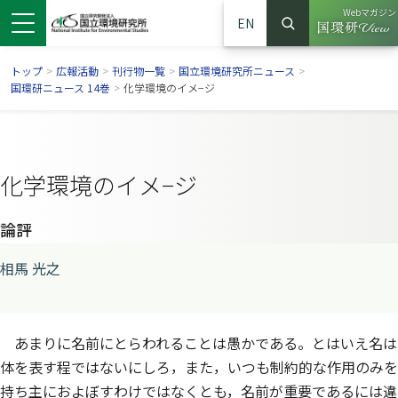
Webマガジン
EN
検索
（別ウイン
サイト内検索
トップ
>
広報活動
>
刊行物一覧
>
国立環境研究所ニュース
>
国環研ニュース 14巻
>
化学環境のイメ−ジ
化学環境のイメ−ジ
論評
相馬 光之
ンドウで開きます）
ウインドウで開きます）
別ウインドウで開きます）
あまりに名前にとらわれることは愚かである。とはいえ名は
体を表す程ではないにしろ，また，いつも制約的な作用のみを
持ち主におよぼすわけではなくとも，名前が重要であるには違