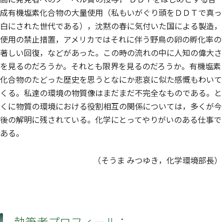
成有機塩素化合物の大量使用（私もいがぐり頭をＤＤＴで真っ
白にされた世代である），沈黙の春に気付いた国による製造，
使用の禁止措置，アメリカではそれに伴う野鳥の卵の孵化率の
著しい回復，などがあった。この時の流れの中に人知の偉大さ
を見るのだろうか。それとも限界を見るのだろうか。有機塩素
化合物のたどった歴史を思うとなにか悲哀に似た感慨もわいて
くる。私達の環境の物質像はまだまだ不完全なものである。と
くに物質の環境における役割相互の関係については，多くが今
後の解明に残されている。化学にとってやりがいのある仕事で
ある。
（そうま みつゆき，化学環境部長）
執筆者プロフィール：