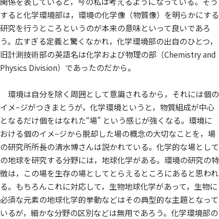
関係を表していると，今の私は考えるようになっている。そう
すると化学環境部は，環境の化学像（物質像）を明らかにする
研究を行うところというのが本来の意味といって良いであろ
う。広すぎる定義と驚くなかれ，化学環境部の出自のひとつ，
旧計測技術部の英語名は化学および物理の部（Chemistry and
Physics Division）であったのだから。
環境は自分を除く周囲として意識されるから，それには個の
イメ−ジがつきまとうが，化学環境というと，物質組成が中心
となるだけ個をはなれた“場” という感じが強くなる。環境に
おける個のイメ−ジから脱却した場の概念の大切なことを，場
の研究所所長の清水博さんは説かれている。化学的な場として
の地球を研究する分野には，地球化学がある。環境の研究の特
徴は，この場を生存の場としてとらえるところにあると思われ
る。もちろんこれに対応して，生物地球化学があって，生物に
必須な元素の地球化学的挙動などはその典型的な主題となって
いるが，細かな分野の区別などは無用であろう。化学環境部の