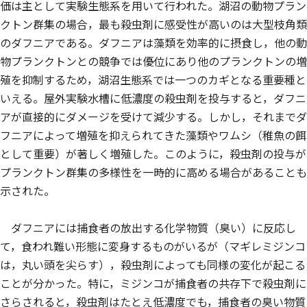
価は主として実験生態系を用いて行われた。湖沼の動物プラン
クトン群集の場合，最も殺虫剤に感受性が高いのは大型枝角類
のダフニアである。ダフニアは藻類を効率的に摂食し，他の動
物プランクトンとの競争では優位にあり他のプランクトンの増
殖を抑制するため，湖沼生態系では一つのカギとなる重要種と
いえる。屋外実験水槽に低濃度の殺虫剤を投与すると，ダフニ
アが直接的にダメージを受けて減少する。しかし，それまでダ
フニアによって増殖を抑えられてきた藻類やワムシ（稚魚の餌
として重要）が著しく増殖した。このように，殺虫剤の投与が
プランクトン群集の多様性を一時的に高める場合があることも
示された。
ダフニアには捕食者の放出する化学物質（臭い）に反応し
て，食われ難い形態に変身するものがいるが（マギレミジンコ
は，丸い頭を尖らす），殺虫剤によっても同様の変化が起こる
ことが分かった。特に，ミジンコが捕食者の共存下で殺虫剤に
さらされると，殺虫剤はたとえ低濃度でも，捕食者の臭い物質