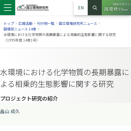
Webマガジン
EN
検索
（別ウイン
サイト内検索
トップ
>
広報活動
>
刊行物一覧
>
国立環境研究所ニュース
>
国環研ニュース 14巻
>
水環境における化学物質の長期暴露による相乗的生態影響に関する研究
（1995年度 14巻1号）
水環境における化学物質の長期暴露に
よる相乗的生態影響に関する研究
プロジェクト研究の紹介
ンドウで開きます）
ウインドウで開きます）
別ウインドウで開きます）
畠山 成久