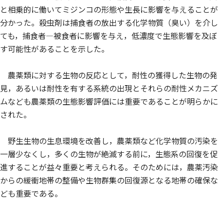
と相乗的に働いてミジンコの形態や生長に影響を与えることが
分かった。殺虫剤は捕食者の放出する化学物質（臭い）を介し
ても，捕食者—被食者に影響を与え，低濃度で生態影響を及ぼ
す可能性があることを示した。
農薬類に対する生物の反応として，耐性の獲得した生物の発
見，あるいは耐性を有する系統の出現とそれらの耐性メカニズ
ムなども農薬類の生態影響評価には重要であることが明らかに
された。
野生生物の生息環境を改善し，農薬類など化学物質の汚染を
一層少なくし，多くの生物が絶滅する前に，生態系の回復を促
進することが益々重要と考えられる。そのためには，農薬汚染
からの緩衝地帯の整備や生物群集の回復源となる地帯の確保な
ども重要である。