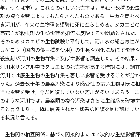
年，つくば市）。これらの著しい死亡率は，単独〜数種の殺虫
剤の複合影響によってもたらされたものである。生命を育むべ
き河川が，在来の生物種を頻繁に死に至らしめる。ヌカエビの
高死亡が殺虫剤の生態影響を如何に反映するか問題とされた。
そのためヌカエビの生物試験と平行して，河川水の総合毒性が
カゲロウ（国内の優占種を使用）の生長や羽化に及ぼす影響や
殺虫剤が河川の生物群集に及ぼす影響を調査した。その結果，
河川水サンプル中でヌカエビの死亡率が高まる時期には，調査
河川では底生生物の生物群集も著しい影響を受けることが分か
った。過去数十年の農薬汚染により感受性の高い生物は既に相
当な影響を受け，今だ回復していない河川が多いであろう。こ
のような河川では，農薬類の複合汚染はさらに生態系を破壊す
ると言うよりも，既に破壊された生態系の回復を妨げ続けてい
る状況と言える。
生物間の相互関係に基づく間接的または２次的な生態影響評