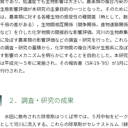
質であり，低濃度でも生物影響は大きい。農薬類の複合汚染の
生態影響評価が本研究の主要目的の一つとなった。そのために
は，農薬類に対する各種生物の感受性の種間差（時として，数
千倍の差がある），生物間相互関係（競争関係，食物連鎖関係
など）を介した化学物質の間接的な影響評価，河川の生物群集
に及ぼす農薬類の影響評価などの調査・研究を行った。これら
の調査・研究の蓄積から，化学物質の複合汚染が生態系に及ぼ
す影響のメカニズムを明らかにすることを目的とした。本研究
は平成元〜５年に実施され，その報告書（SR-19-'95）が3月に
刊行された。
２．調査・研究の成果
水田に散布された除草剤はつくば市では，５月中旬をピーク
として河川に流入する。これらの除草剤がセレナストルム（緑