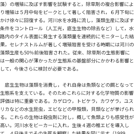
藻）の増殖に及ぼす影響を試験すると，除草剤の複合影響によ
り増殖は５月中旬をピークとして著しく阻害され，６月下旬に
かけ徐々に回復する。河川水を水路に流し，藻類生産に及ぼす
条件をコントロール（人工光，底生生物の除去など）して，水
路内のタイル表面に発生する藻類量を連続的にモニターした結
果，セレナストルムが著しく増殖阻害を受ける時期には河川の
藻類生産も50％前後阻害された。従来、除草剤の生態影響に
は一般の関心が薄かったが生態系の基盤部分にかかわる影響と
して，今後さらに検討が必要である。
底生生物は藻類を消費し，それ自身は魚類などの餌となって
生態系を支えている。そのためこれらに対する化学物質の影響
評価は特に重要である。カゲロウ，トビケラ，カワゲラ，ユス
リカなどの水生昆虫，エビなどの甲殻類，貝類などが挙げられ
る。これらの生物は殺虫剤に対し，概して魚類よりも感受性が
高い。河川水をビーカーに入れ，生後４週の稚エビを導入し
て，４日後までその生死を観察した結果を図に示す（1989