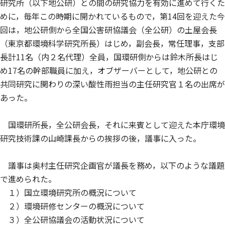
研究所（以下地公研）との間の研究協力を有効に進めて行くた
めに，毎年この時期に開かれているもので，第14回を迎えた今
回は，地公研側から全国公害研協議会（全公研）の土屋会長
（東京都環境科学研究所長）はじめ，副会長，常任理事，支部
長計11名（内２名代理）全員，国環研側からは鈴木所長はじ
め17名の幹部職員に加え，オブザーバーとして，地公研との
共同研究に関わりの深い酸性雨担当の主任研究官１名の出席が
あった。
国環研所長，全公研会長，それに来賓として迎えた本庁環境
研究技術課の山崎課長からの挨拶の後，議事に入った。
議事は奥村主任研究企画官が議長を務め，以下のような議題
で進められた。
１）国立環境研究所の概況について
２）環境研修センターの概況について
３）全公研協議会の活動状況について