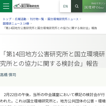
Webマガジン
EN
検索
（別ウイン
サイト内検索
トップ
>
広報活動
>
刊行物一覧
>
国立環境研究所ニュース
>
国環研ニュース 14巻
>
「第14回地方公害研究所と国立環境研究所との協力に関する検討会」報告
「第14回地方公害研究所と国立環境研
究所との協力に関する検討会」報告
高橋 慎司
ンドウで開きます）
ウインドウで開きます）
別ウインドウで開きます）
2月22日の午後，当所の中会議室において標記の検討会が行
われた。これは国立環境研究所と，地方公共団体の公害・環境