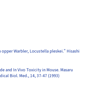
h opper Warbler, Locustella pleskei." Hisashi
xide and In Vivo Toxicity in Mouse. Masaru
ical Biol. Med., 14, 37-47 (1993)