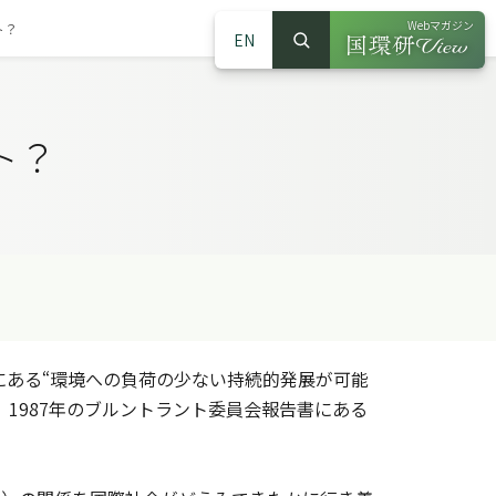
Webマガジン
ト？
EN
検索
（別ウインドウで
サイト内検索
ト？
ある“環境への負荷の少ない持続的発展が可能
，1987年のブルントラント委員会報告書にある