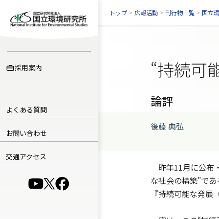
トップ
>
広報活動
>
刊行物一覧
>
国立
“持続可
採用案内
論評
よくある質問
後藤 典弘
お問い合わせ
交通アクセス
昨年11月に公布
な社会の構築”であ
（別ウインドウで開きます）
（別ウインドウで開きます）
（別ウインドウで開きます）
『持続可能な発展（Su