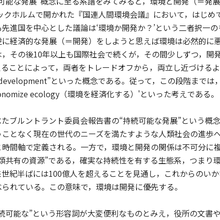
可能な発展”概念に至る系譜をみてみると，環境と開発（＝発
トックホルムで開かれた『国連人間環境会議』において，はじ
も先進国を中心とした議論は‘環境か開発か？’という二者択一
逆に経済的な発展（＝開発）をしようと思えば環境は必然的に
は，その後10年以上も国際社会で続くが，その間少しずつ，開
変えることによって，両者をトレードオフから，両立し近づける
development”といった概念である。従って，この段階までは，マ
nomize ecology（環境を経済化する）'といった考えである。
たブルントラント委員会報告書の“持続可能な発展”という概念
うことなく現在の世代のニーズを満たすような人類社会の進歩へ
と時間軸で定義される。一方で，環境と開発の関係は不可分に
人類共有の資源”である，確実な持続性を有する生態系，つまり
来世紀半ばには100億人を超えることを見通し，これからのい
べられている。この意味で，環境は開発に優先する。
続可能な”という形容詞が大変便利なものとみえ，役所の文書