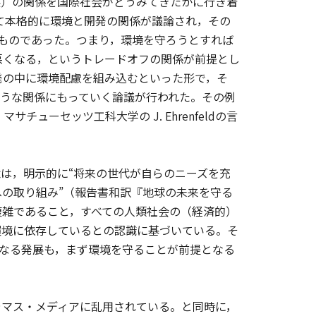
展）の関係を国際社会がどうみてきたかに行き着
めて本格的に環境と開発の関係が議論され，その
のものであった。つまり，環境を守ろうとすれば
悪くなる，というトレードオフの関係が前提とし
発の中に環境配慮を組み込むといった形で，そ
ような関係にもっていく論議が行われた。その例
サチューセッツ工科大学の J. Ehrenfeldの言
は，明示的に“将来の世代が自らのニーズを充
の取り組み”（報告書和訳『地球の未来を守る
複雑であること，すべての人類社会の（経済的）
環境に依存しているとの認識に基づいている。そ
かなる発展も，まず環境を守ることが前提となる
やマス・メディアに乱用されている。と同時に，