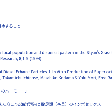
期待すること
a local population and dispersal pattern in the Styan's Grass
 Research, 8,1-9.(1994)
of Diesel Exhaust Particles. I. In Vitro Production of Super o
o, Takamichi Ichinose, Masahiko Kodama & Yoki Mori, Free Rad
くのハーモニー」
機スズによる海洋汚染と腹足類（巻貝）のインポセックス