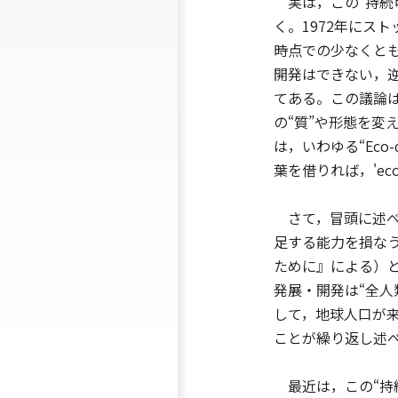
実は，この“持続
く。1972年にス
時点での少なくと
開発はできない，
てある。この議論
の“質”や形態を
は，いわゆる“Eco-
葉を借りれば，'eco
さて，冒頭に述べ
足する能力を損な
ために』による）
発展・開発は“全
して，地球人口が
ことが繰り返し述
最近は，この“持