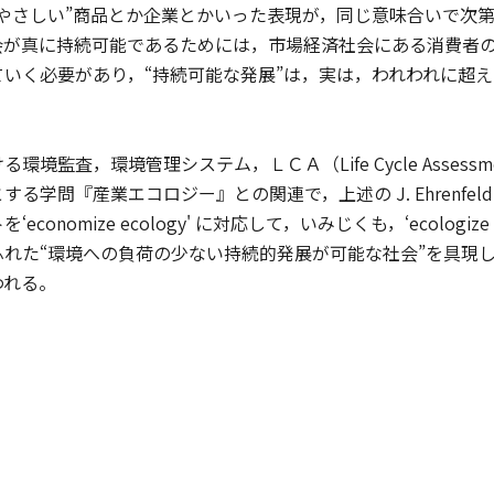
にやさしい”商品とか企業とかいった表現が，同じ意味合いで次
会が真に持続可能であるためには，市場経済社会にある消費者
ていく必要があり，“持続可能な発展”は，実は，われわれに超
境監査，環境管理システム，ＬＣＡ（Life Cycle Asses
する学問『産業エコロジー』との関連で，上述の J. Ehrenf
economize ecology' に対応して，いみじくも，‘ecolog
ふれた“環境への負荷の少ない持続的発展が可能な社会”を具現
われる。