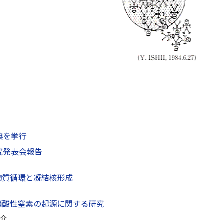
典を挙行
究発表会報告
物質循環と凝結核形成
硝酸性窒素の起源に関する研究
介