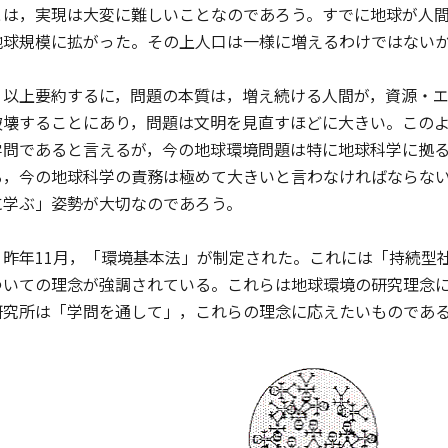
とは，実現は大変に難しいことなのであろう。すでに地球が人
地球規模に拡がった。その上人口は一様に増えるわけではない
以上要約するに，問題の本質は，増え続ける人間が，資源・エ
破壊することにあり，問題は文明を見直すほどに大きい。この
学問であると言えるが，今の地球環境問題は特に地球科学に拠
る，今の地球科学の責務は極めて大きいと言わなければならな
に学ぶ」姿勢が大切なのであろう。
昨年11月，「環境基本法」が制定された。これには「持続型
ついての理念が強調されている。これらは地球環境の研究理念
研究所は「学問を通して」，これらの理念に応えたいものであ