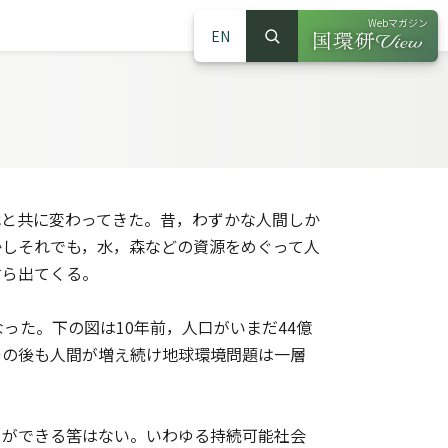
Webマガジン
EN
検索
（別ウインドウで
サイト内検索
と共に変わってきた。昔，わずかな人間しか
かしそれでも，水，森などの資源をめぐって人
すら出てくる。
った。下の図は10年前，人口がいまだ44億
その後も人間が増え続け地球環境問題は一層
ができる筈はない。いわゆる持続可能社会