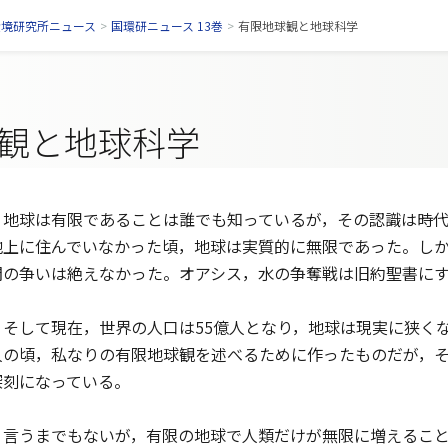
環境研究所ニュース
>
国環研ニュース 13巻
>
有限地球観と地球科学
観と地球科学
地球は有限であることは誰でも知っているが，その認識は時代
地上に住んでいなかった頃，地球は実質的に無限であった。し
間の争いは絶えなかった。オアシス，水の争奪戦は旧約聖書に
そして現在，世界の人口は55億人となり，地球は現実に狭くな
人の頃，私なりの有限地球観を述べるために作ったものだが，
深刻になっている。
言うまでもないが，有限の地球で人類だけが無限に増えること