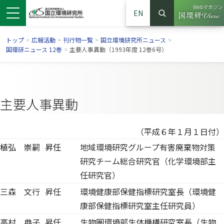
Webマガジン
EN
検索
（別ウイン
サイト内検索
トップ
>
広報活動
>
刊行物一覧
>
国立環境研究所ニュース
>
国環研ニュース 12巻
>
主要人事異動（1993年度 12巻6号）
主要人事異動
（平成６年１月１日付）
植弘 崇嗣
昇任
地域環境研究グループ有害廃棄物対策
研究チーム総合研究官（化学環境部主
任研究官）
ンドウで開きます）
ウインドウで開きます）
別ウインドウで開きます）
三森 文行
昇任
環境健康部保健指標研究室長（環境健
康部保健指標研究室主任研究員）
高村 典子
昇任
生物圏環境部生体機構研究室長（生物