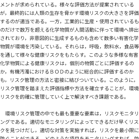
メントが求められている。様々な評価方法が提案されている
が，最終的には人類の生存を脅かす環境リスクの大きさを評価
するのが適当である。一方，工業的に生産・使用されているも
のだけで数万を超える化学物質が人間活動に伴って環境へ排出
されており，非意図的に生成するものも含めて数多い有害化学
物質が環境を汚染している。それらは，呼吸，飲料水，食品等
を通して様々な健康リスクをもたらす。このような多様な有害
化学物質による健康リスクは，個別の物質ごとに評価するの
か，有機汚濁におけるＢＯＤのように総合的に評価するのか
も，リスク管理の方法と密接に結びついている。このように，
リスク管理を踏まえた評価指標や方法を確立することが，環境
リスクを的確に管理していく上で解決すべき課題である。
環境リスク管理の中でも最も重要な要素は，リスクモニタリ
ングである。適切なモニタリングによってできるだけ早くリス
クを見つけだし，適切な対策を実施すれば，リスクを最小限に
防ぐことができる。どのような項目をモニタリングすれば，効