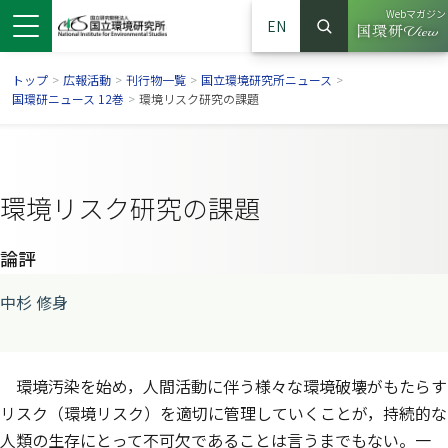
Webマガジン
EN
検索
（別ウイン
サイト内検索
トップ
>
広報活動
>
刊行物一覧
>
国立環境研究所ニュース
>
国環研ニュース 12巻
>
環境リスク研究の課題
環境リスク研究の課題
論評
中杉 修身
ンドウで開きます）
ウインドウで開きます）
別ウインドウで開きます）
環境汚染を始め，人間活動に伴う様々な環境破壊がもたらす
リスク（環境リスク）を適切に管理していくことが，持続的な
人類の生存にとって不可欠であることは言うまでもない。一