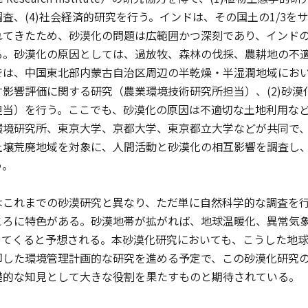
査、(4)社会経済的研究を行う。インドは、その国土の1/3
てきたため、砂漠化の問題は広範囲かつ深刻であり、インドの荒
る。砂漠化の原因としては、過放牧、森林の伐採、農耕地の不
は、中国東北部内蒙古自治区周辺の半乾燥・半湿潤地域におい
影響評価に関する研究（農業環境技術研究所担当）、(2)砂
担当）を行う。ここでも、砂漠化の原因は不適切な土地利用な
環境研究所、東京大学、京都大学、東京都立大学などが共同で
土壌荒廃地域を対象に、人間活動と砂漠化の相互影響を調査し
う。
これまでの砂漠研究と異なり、ただ単に自然科学的な調査を行
ころに特色がある。砂漠地帯が拡がれば、地球温暖化、異常気
ってくると予想される。本砂漠化研究においても、こうした地
即した環境管理計画的な研究を進める予定で、この砂漠化研究
礎的な知見として大きな役割を果たすものと期待されている。