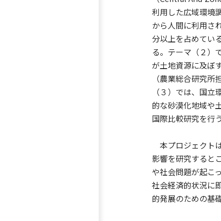
利用した広域環境調
から人間に利用され
分以上を占めてい
る。テーマ（２）で
が土地資源に及ぼす
（農業総合研究所
（３）では、国立
的な砂漠化地域や
国際比較研究を行
本プロジェクトは
影響を研究すると
や社会問題が起こ
社会経済的状況に
的発展のための基