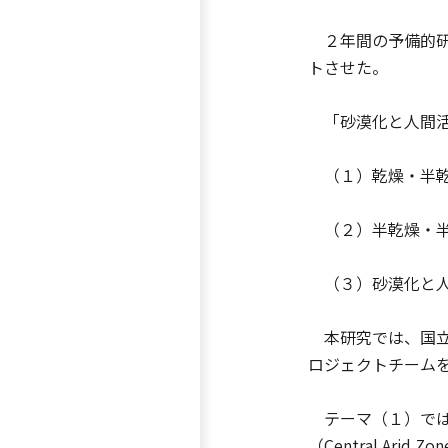
２年間の予備的研
トさせた。
「砂漠化と人間活
（１）乾燥・半乾
（２）半乾燥・半
（３）砂漠化と人
本研究では、国立
ロジェクトチーム
テーマ（１）では
（Central Ari