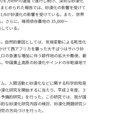
約６万km
の速度で進行し続け、深刻な砂漠化
年にまとめられた報告では、砂漠化の影響を受けて
約1/6が砂漠化の影響を受けている。また、世界
さらに、降雨依存農地の 35,000〜
告している。
。自然的要因としては、気候変動による乾性化
にかけて西アフリカを襲った大干ばつはサハラ砂
人口の急激な増加に伴う耕作地の拡大や酷使、薪
る。中国黄土高原の砂漠化やインドの半乾燥地で
ム、人間活動と砂漠化などに関する科学的知見
砂漠化研究を開始するに当たり、平成２年度、３
る予備的研究」を行った。この研究では、我が国
体的な砂漠化研究内容の検討、砂漠化問題研究シ
研究の方向づけを行った。