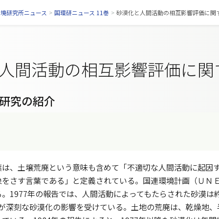
環境研究所ニュース
>
国環研ニュース 11巻
>
砂漠化と人間活動の相互影響評価に関
人間活動の相互影響評価に関
研究の紹介
は、土壌荒廃という意味も含めて「不適切な人間活動に起因す
象をさす言葉である」と定義されている。国連環境計画（ＵＮ
。1977年の報告では、人間活動によってもたらされた砂漠は約9
人口が深刻な砂漠化の影響を受けている。土地の荒廃は、乾燥地、半