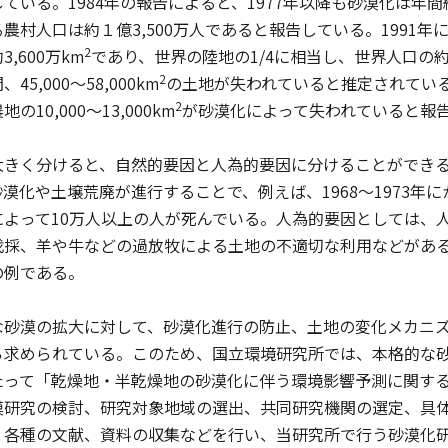
ている。1984年の報告によると、1977年以降も砂漠化は年間
農村人口は約１億3,500万人であると報告している。1991
2
,600万km
であり、世界の陸地の1/4に相当し、世界人口の
2
5,000〜58,000km
の土地が失われていると推定されている。
2
の10,000〜13,000km
が砂漠化によって失われていると報
きく分けると、自然的要因と人為的要因に分けることができる
漠化や土壌荒廃が進行することで、例えば、1968〜1973年
によって10万人以上の人が死んでいる。人為的要因としては、
伐採、羊や牛などの過放牧による土地の不適切な利用などがあ
の例である。
砂漠の拡大に対して、砂漠化進行の防止、土地の変化メカニズ
ら求められている。このため、国立環境研究所では、本格的な
たって「乾燥地・半乾燥地の砂漠化に伴う環境影響予測に関す
漠研究の検討、研究対象地域の選出、共同研究機関の選定、具
、各種の文献、資料の収集などを行い、当研究所で行う砂漠化