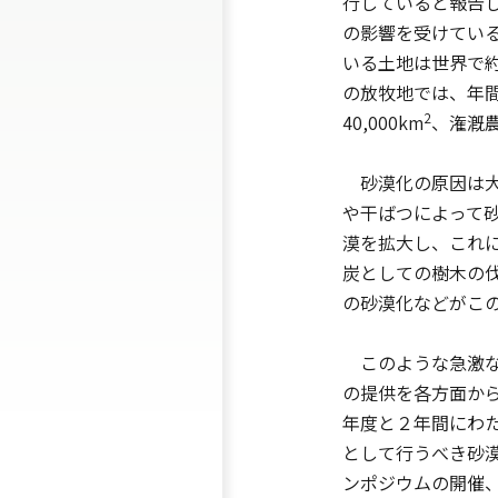
行していると報告し
の影響を受けている
いる土地は世界で約3
の放牧地では、年間、4
2
40,000km
、潅漑農地
砂漠化の原因は大
や干ばつによって砂
漠を拡大し、これ
炭としての樹木の
の砂漠化などがこ
このような急激な
の提供を各方面か
年度と２年間にわ
として行うべき砂
ンポジウムの開催