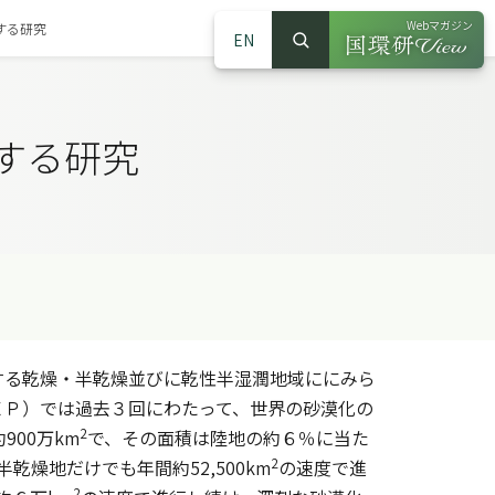
Webマガジン
する研究
EN
検索
（別ウインドウで
サイト内検索
する研究
る乾燥・半乾燥並びに乾性半湿潤地域ににみら
ＥＰ）では過去３回にわたって、世界の砂漠化の
2
00万km
で、その面積は陸地の約６％に当た
2
乾燥地だけでも年間約52,500km
の速度で進
2