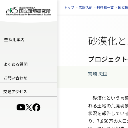
トップ
>
広報活動
>
刊行物一覧
>
国立
砂漠化と
採用案内
プロジェクト
よくある質問
宮崎 忠国
お問い合わせ
交通アクセス
砂漠化という言葉
れる土地の荒廃現
（別ウインドウで開きます）
（別ウインドウで開きます）
（別ウインドウで開きます）
状況を報告している
り、7,850万の