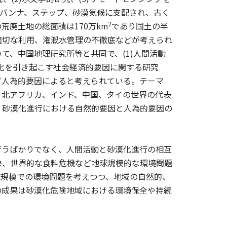
をサバンナ、ステップ、砂漠気候に支配され、古く
2
廃土地の総面積は170万km
であり国土の半
適切な利用、潅漑水管理の不徹底などが考えられ
て、中国地理研究所等と共同で、(1)人間活動
漠化を引き起こす社会経済的要因に関する研究
ど人為的要因によると考えられている。テーマ
、北アフリカ、インド、中国、タイの世界の代表
、砂漠化進行における自然的要因と人為的要因の
うばかりでなく、人間活動と砂漠化進行の相互
象、世界的な食料危機など地球規模的な環境問題
球規模での環境問題を考えつつ、地域の自然的、
の成果は砂漠化危険地域における環境保全や持続