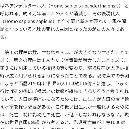
はネアンデルタール人（
Homo sapiens neanderthalensis
） と
呼ばれる。約４万年前にこの人々が消滅し、その後現代人
（
Homo sapiens sapiens
）と全く同じ新人が現れた。現在問
題となっている地球の変化の主因となったのがこの人々であ
る。
第１の理由は数、すなわち人口、が大きくなりすぎたことで
あり、第２の理由は１人当たり消費量が増大したことであり、
第３には利用している技術の質が変わり、環境負荷が大きい技
術が広く用いられるようになったことである。現時点での予測
によると西暦2150年に世界の人口は約116億人に達し、うまく
行けばその後ほぼ横ばいの状態が維持できるだろうと考えられ
ている。人口が横ばいになるためには、出生力が人口の置き換
え水準を保つ必要がある。この低い出生力が一般化するために
は、死亡、特に乳幼児の死亡、が低下しなければならない。現
在の世界各国の統計から考えると、乳児死亡率が出生1000対