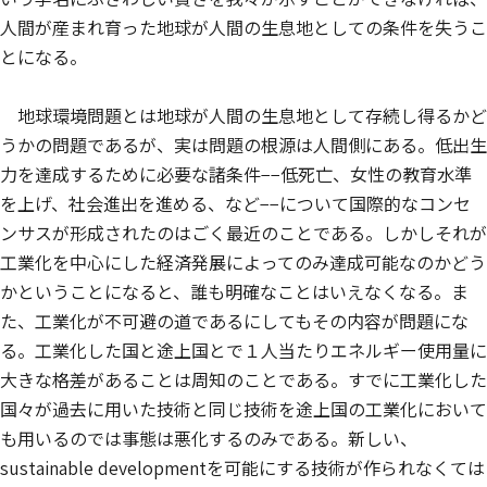
人間が産まれ育った地球が人間の生息地としての条件を失うこ
とになる。
地球環境問題とは地球が人間の生息地として存続し得るかど
うかの問題であるが、実は問題の根源は人間側にある。低出生
力を達成するために必要な諸条件−−低死亡、女性の教育水準
を上げ、社会進出を進める、など−−について国際的なコンセ
ンサスが形成されたのはごく最近のことである。しかしそれが
工業化を中心にした経済発展によってのみ達成可能なのかどう
かということになると、誰も明確なことはいえなくなる。ま
た、工業化が不可避の道であるにしてもその内容が問題にな
る。工業化した国と途上国とで１人当たりエネルギー使用量に
大きな格差があることは周知のことである。すでに工業化した
国々が過去に用いた技術と同じ技術を途上国の工業化において
も用いるのでは事態は悪化するのみである。新しい、
sustainable developmentを可能にする技術が作られなくては