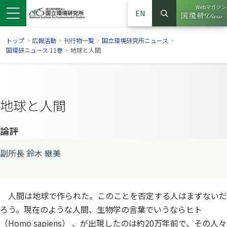
Webマガジン
EN
検索
（別ウイン
サイト内検索
トップ
>
広報活動
>
刊行物一覧
>
国立環境研究所ニュース
>
国環研ニュース 11巻
>
地球と人間
地球と人間
論評
副所長 鈴木 継美
ンドウで開きます）
ウインドウで開きます）
別ウインドウで開きます）
人間は地球で作られた。このことを否定する人はまずないだ
ろう。現在のような人間、生物学の言葉でいうならヒト
（
Homo sapiens
） 、が出現したのは約20万年前で、その人々