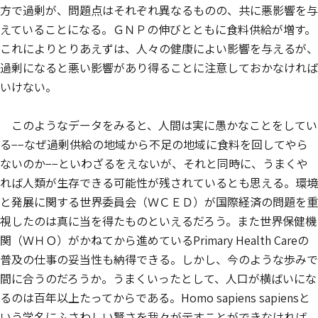
方で過剰が、問題点はそれぞれ異なるものの、共に悪影響を与
えていることになる。ＧＮＰの伸びとともに食料供給が増す。
これによりとりあえずは、人々の健康によい影響を与えるが、
過剰になると悪い影響があり得ることに注意しておかなければ
いけない。
このようなデータをみると、人間は実に愚かなことをしてい
る−−なぜ過剰供給の地域から不足の地域に食料を回してやら
ないのか−−といわざるをえないが、それと同時に、うまくや
れば人類が生存できる可能性が残されているとも思える。環境
と発展に関する世界委員会（ＷＣＥＤ）が国際経済の問題を重
視したのは真に当を得たものといえるだろう。また世界保健機
関（ＷＨＯ）がかねてから進めているPrimary Health Careの
普及の仕事の妥当性も納得できる。しかし、今のような歩みで
間に合うのだろうか。うまくいったとして、人口が横ばいにな
るのは百年以上たってからである。
Homo sapiens sapiens
と
いう学名にふさわしい賢さを我々が示すことができなければ、