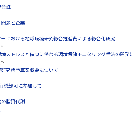
境意識
）問題と企業
ターにおける地球環境研究総合推進費による総合化研究
介
環境ストレスと健康に係わる環境保健モニタリング手法の開発
介
境研究所予算案概要について
飛行機観測に参加して
物の脂質代謝
性