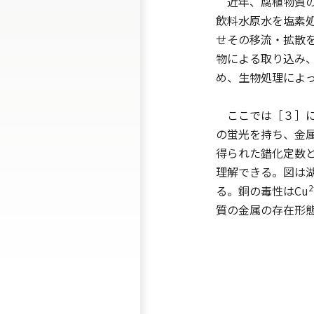
近年、腐植物質の
飲料水原水を塩素
せその移流・拡散
物による取り込み
め、生物処理によ
ここでは［３］に
の蛍光を持ち、金
得られた錯化定数と
理解できる。図は
2
る。銅の毒性はCu
質の金属の存在形