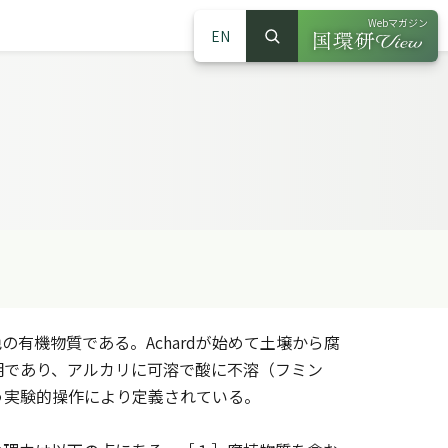
Webマガジン
EN
検索
（別ウインドウで
サイト内検索
機物質である。Achardが始めて土壌から腐
明であり、アルカリに可溶で酸に不溶（フミン
う実験的操作により定義されている。