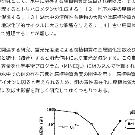
研究として、水中に溶存する腐植物質が注目され始めた。その
処理するとトリハロメタンが生成する；［２］地下水中の腐植
を促進する；［３］湖水中の溶解性有機物の大部分は腐植物質
、地球化学的サイクルに大きな影響を与える；［４］古い廃棄
って処理することが難しい。
関連する研究、蛍光光度法による腐植物質の金属錯化定数及び
属と錯化（結合）すると消光作用により蛍光が減少する。この
容量を化学平衡プログラム（MINEQL）に組み込んで計算す
湖水中での銅の存在形態と腐植物質濃度の関係を示す。腐植物質
+
イオンに因ると考えられるため、銅の毒性顕在化に腐植物質
態に及ぼす影響を詳しく研究してゆくつもりである。