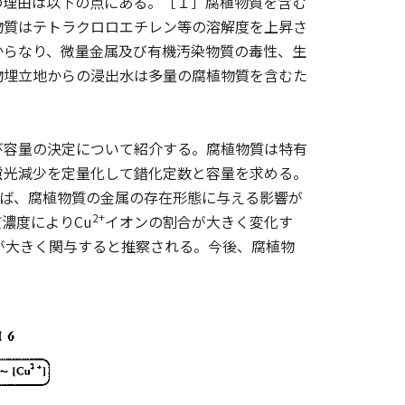
理由は以下の点にある。［１］腐植物質を含む
物質はテトラクロロエチレン等の溶解度を上昇さ
からなり、微量金属及び有機汚染物質の毒性、生
物埋立地からの浸出水は多量の腐植物質を含むた
容量の決定について紹介する。腐植物質は特有
蛍光減少を定量化して錯化定数と容量を求める。
れば、腐植物質の金属の存在形態に与える影響が
2+
濃度によりCu
イオンの割合が大きく変化す
が大きく関与すると推察される。今後、腐植物