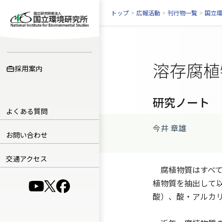
トップ
>
広報活動
>
刊行物一覧
>
国立
溶存腐植
採用案内
研究ノート
よくある質問
今井 章雄
お問い合わせ
交通アクセス
腐植物質はすべての
植物質を抽出して
（別ウインドウで開きます）
（別ウインドウで開きます）
（別ウインドウで開きます）
酸）、酸・アルカ