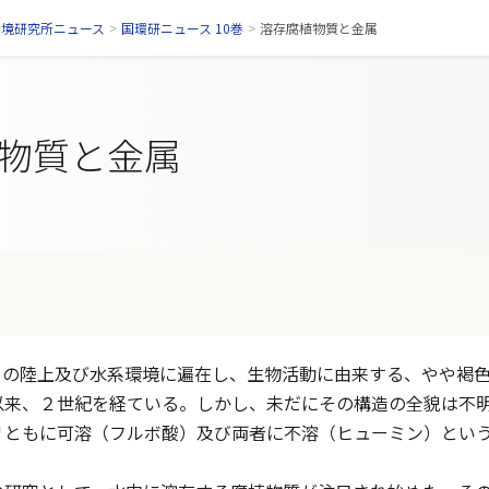
環境研究所ニュース
>
国環研ニュース 10巻
>
溶存腐植物質と金属
物質と金属
陸上及び水系環境に遍在し、生物活動に由来する、やや褐色の有
以来、２世紀を経ている。しかし、未だにその構造の全貌は不
リともに可溶（フルボ酸）及び両者に不溶（ヒューミン）とい