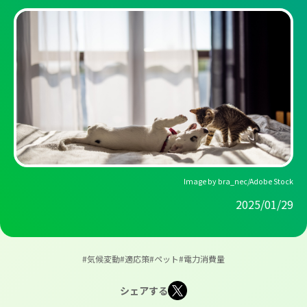
Image by bra_nec/Adobe Stock
2025/01/29
#気候変動
#適応策
#ペット
#電力消費量
シェアする