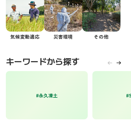
気候変動適応
災害環境
その他
キーワードから探す
#永久凍土
#