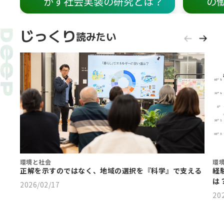
かす社会実装の研究とは？
の
じっくり
読みたい
環境と社会
環
正解を示すのではなく、地域の選択を『科学』で支える
経
は
2026/02/17
20