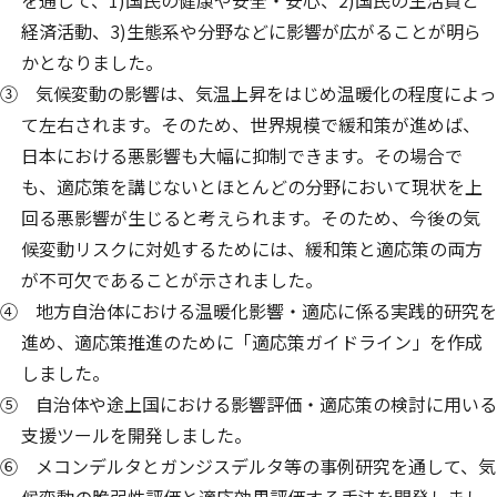
を通じて、1)国民の健康や安全・安心、2)国民の生活質と
経済活動、3)生態系や分野などに影響が広がることが明ら
かとなりました。
③ 気候変動の影響は、気温上昇をはじめ温暖化の程度によっ
て左右されます。そのため、世界規模で緩和策が進めば、
日本における悪影響も大幅に抑制できます。その場合で
も、適応策を講じないとほとんどの分野において現状を上
回る悪影響が生じると考えられます。そのため、今後の気
候変動リスクに対処するためには、緩和策と適応策の両方
が不可欠であることが示されました。
④ 地方自治体における温暖化影響・適応に係る実践的研究を
進め、適応策推進のために「適応策ガイドライン」を作成
しました。
⑤ 自治体や途上国における影響評価・適応策の検討に用いる
支援ツールを開発しました。
⑥ メコンデルタとガンジスデルタ等の事例研究を通して、気