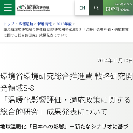
Webマガジン
EN
検索
（別ウイン
サイト内検索
トップ
>
広報活動
>
新着情報
>
2013年度
>
環境省環境研究総合推進費 戦略研究開発領域S-8 「温暖化影響評価・適応政策
に関する総合的研究」成果発表について
2014年11月10日
環境省環境研究総合推進費 戦略研究開
発領域S-8
「温暖化影響評価・適応政策に関する
ンドウで開きます）
ウインドウで開きます）
別ウインドウで開きます）
総合的研究」成果発表について
地球温暖化「日本への影響」－新たなシナリオに基づ