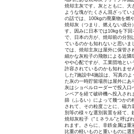
焼却主灰です。灰とともに、大
ような塊がたくさん混ざってい
の話では、100kgの廃棄物を燃や
焼却灰（つまり、燃えない成分
す。因みに日本では10kgを下
で、日本の方が、焼却前の分別
ているのかも知れないと思いま
では、焼却主灰は屋外に保管さ
細かな灰粒子の飛散による近隣
やや心配ですが、工業団地とい
許容されているのかも知れませ
した7施設中4施設は、写真のよ
た灰の一時貯留場所は屋外にあ
灰はショベルローダーで投入口
ンベアを経て破砕機へ投入され
篩（ふるい）によって幾つかの
されて、その粒度ごとに、磁力
別等の様々な選別装置を経て、
焼却灰粒子（“ミネラル”と呼ば
れます。さらに、非鉄金属は重
比重の軽いものと重いものに選