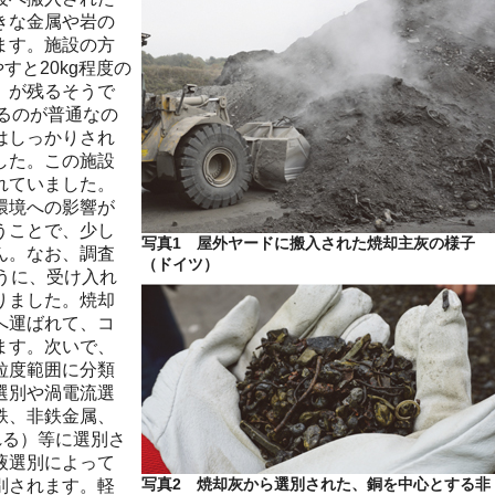
きな金属や岩の
ます。施設の方
すと20kg程度の
）が残るそうで
回るのが普通なの
はしっかりされ
した。この施設
れていました。
環境への影響が
うことで、少し
写真1 屋外ヤードに搬入された焼却主灰の様子
ん。なお、調査
（ドイツ）
うに、受け入れ
りました。焼却
へ運ばれて、コ
ます。次いで、
粒度範囲に分類
選別や渦電流選
鉄、非鉄金属、
れる）等に選別さ
液選別によって
写真2 焼却灰から選別された、銅を中心とする非
別されます。軽