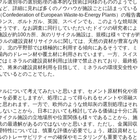
ブル選別等の選別処理の基本的な技術は同様のもののようでし
など、詳細に見れば多くのノウハウが施設ごとに詰まっている
ation of European Waste-to-Energy Plants）の報告
ランス、ポルトガル、英国、スペインでも、このような焼却灰
そうです。なお調査に同行していただいたドイツの研究者によ
施設が約100カ所、灰のリサイクル施設は、規模は様々ですが
ネラルの建設資材リサイクルに関しては、天然の資材が豊富な内
り、北の平野部では積極的に利用する傾向にあるそうです。ミ
場内のドレーン材や覆土材に利用されています。一方、スイス
ではミネラルの建設資材利用は法律で禁止されており、最終処
で、将来の建設資材利用を目指して、ミネラルの環境安全性や
んでいるとのことでした。
ルについて考えてみたいと思います。セメント原材料化や溶
ーを必要としますが、処理によって得られるセメントや溶融ス
と思われます。一方で、欧州のような焼却灰の選別処理はそれ
しないことから、日本においても検討してみる価値は十分に高
サイクル施設の立地場所や位置関係も様々であることから、施
法の最適解があるのではないかと思います。ただし、金属回収
理特性については、慎重な評価が必要でしょう。建設資材とし
ルのトレーサビリティーの確保やモニタリングも重要であると