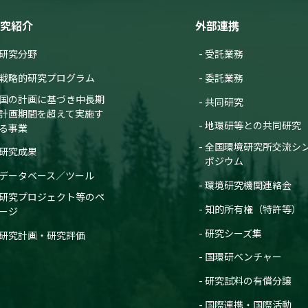
究紹介
外部連携
研究分野
受託業務
戦略的研究プログラム
委託業務
国の計画に基づき中長期
共同研究
計画期間を超えて実施す
地環研等との共同研究
る事業
全国環境研究所交流シ
研究成果
ポジウム
データベース／ツール
環境研究機関連絡会
研究プロジェクト等のペ
知的所有権（特許等）
ージ
研究シーズ集
研究計画・研究評価
国環研ベンチャー
研究試料の有償分譲
国際連携・国際活動