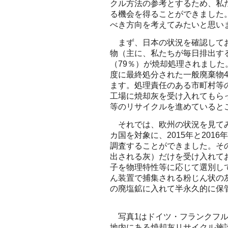
クル方法の参考とするため、私
る機会を得ることができました
べき方向を考えてみたいと思い
まず、日本の状況を確認してお
物（主に、私たちが毎日排出する
（79％）が焼却処理されました
度に最終処分された一般廃棄物4
ます。処理責任のある市町村等
工場に焼却灰を受け入れてもら
等のリサイクルを進めていると
それでは、欧州の状況を見てみ
カ国を対象に、2015年と20
調査することができました。そ
出される灰）だけを受け入れて
子を物理特性等に応じて選別し
ん装置で捕集される粉じん状の
の廃塩鉱に入れて半永久的に保
写真1はドイツ・フランクフル
地内にある焼却灰リサイクル施