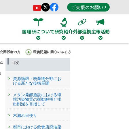
ご支援のお願い
国環研について
研究紹介
外部連携
広報活動
目次
欧
日
資源循環・廃棄物分野にお
ける新たな技術展開
メタン発酵施設における環
境汚染物質の挙動解明と排
出削減を目指して
木漏れ日便り
都市における飲食店廃油脂