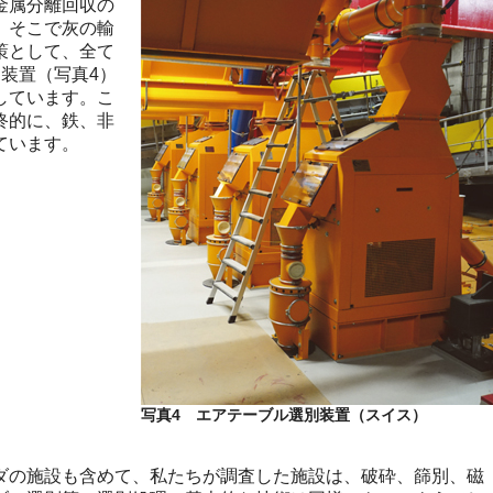
金属分離回収の
。そこで灰の輸
策として、全て
装置（写真4）
しています。こ
終的に、鉄、非
ています。
写真4 エアテーブル選別装置（スイス）
の施設も含めて、私たちが調査した施設は、破砕、篩別、磁