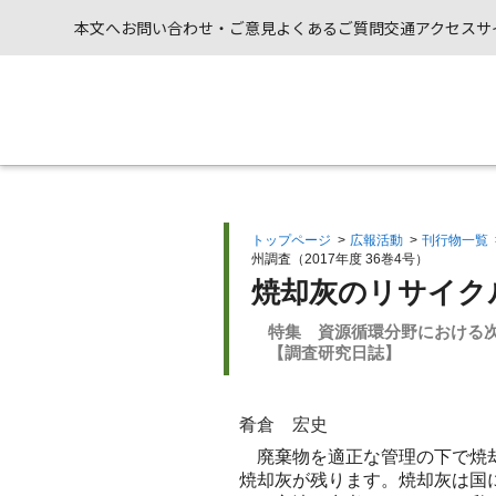
本文へ
お問い合わせ・ご意見
よくあるご質問
交通アクセス
サ
トップページ
>
広報活動
>
刊行物一覧
州調査（2017年度 36巻4号）
焼却灰のリサイク
特集 資源循環分野における
【調査研究日誌】
肴倉 宏史
廃棄物を適正な管理の下で焼却
焼却灰が残ります。焼却灰は国