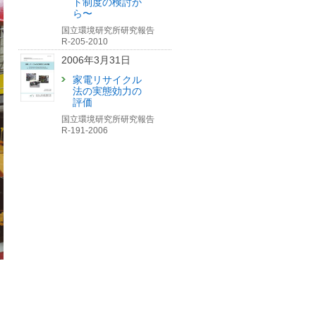
ト制度の検討か
（筑波研究学園都市記者会、環境省記
ら〜
者クラブ、環境記者会同時配付）
国立環境研究所研究報告
2024年10月29日
R-205-2010
2006年3月31日
「地域の絆を維持するため
の集団回収の役割とは？」
家電リサイクル
記事を公開しました【国環
法の実態効力の
研View LITE】
評価
国立環境研究所研究報告
R-191-2006