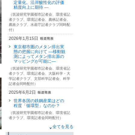
定量化。沿岸酸性化の評価
精度向上に期待 —
（筑波研究学園都市記者会、環境省記
者クラブ、環境記者会、農林記者会、
農政クラブ、水産庁記者クラブ同時配
付）
2026年1月15日
東京都市圏のメタン排出実
態の把握に向けて —移動観
測によってメタン排出源の
マッピングが可能に—
（筑波研究学園都市記者会、環境省記
者クラブ、環境記者会、大阪科学・大
学記者クラブ、文部科学記者会、科学
記者会同時配付）
2025年6月2日
世界各国の鉄鋼産業はどの
程度「循環型」なのか？
（筑波研究学園都市記者会、環境省記
者クラブ、環境記者会同時配付）
2025年5月30日
全てを見る
環境研究の“生の声”が戻って