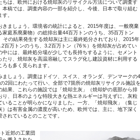
たちは、欧州における焼却灰のリサイクル方法について調査す
。本稿では、調査内容の一部を紹介し、今後、日本で取り組む
ます。
きましょう。環境省の統計によると、2015年度は、一般廃棄
家庭系廃棄物）の総排出量44百万トンのうち、35百万トン
。その結果発生する焼却灰は主に最終処分されており、2015年
.2百万トンのうち、3.2百万トン（76％）を焼却灰が占めてい
の中には、最終処分場が少しでも長持ちするように、セメント
ったり、焼却灰を高温溶融してスラグ化し建設資材に利用する
ころも多く見られます。
ましょう。調査はドイツ、スイス、オランダ、デンマークの
16年の2回にわたって行い、全部で7箇所の焼却灰リサイクル施設
の結果、これらの施設では「焼却主灰」（焼却炉の底部から排
おり、日本のような特段大きな熱エネルギーは与えずに、灰粒
ていることが明らかになりました。一方、「焼却飛灰」（集じ
灰）は有害金属の濃度が高いため、欧州では、主に、地下深く
管されているとのことです。
ト近郊の工業団
設へ搬入された