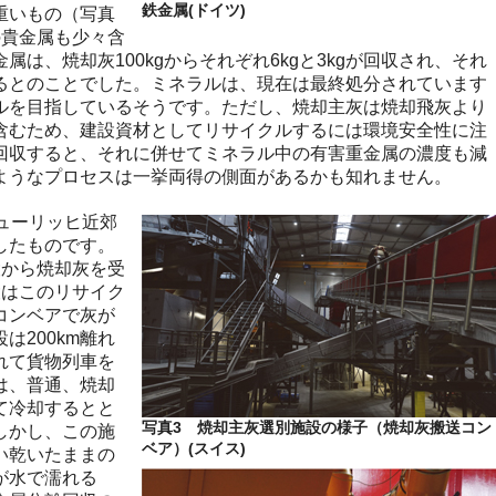
鉄金属(ドイツ)
重いもの（写真
の貴金属も少々含
は、焼却灰100kgからそれぞれ6kgと3kgが回収され、それ
るとのことでした。ミネラルは、現在は最終処分されています
ルを目指しているそうです。ただし、焼却主灰は焼却飛灰より
含むため、建設資材としてリサイクルするには環境安全性に注
回収すると、それに併せてミネラル中の有害重金属の濃度も減
ようなプロセスは一挙両得の側面があるかも知れません。
ューリッヒ近郊
したものです。
設から焼却灰を受
設はこのリサイク
コンベアで灰が
は200km離れ
れて貨物列車を
は、普通、焼却
て冷却するとと
写真3 焼却主灰選別施設の様子（焼却灰搬送コン
しかし、この施
ベア）(スイス)
い乾いたままの
が水で濡れる