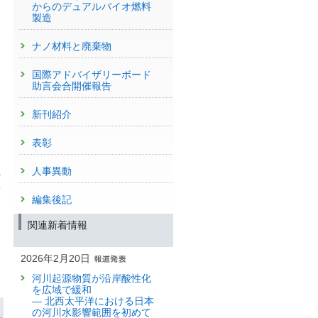
からのデュアルバイオ燃料
製造
ナノ材料と廃棄物
国際アドバイザリーボード
助言会合開催報告
新刊紹介
表彰
人事異動
4
を
編集後記
関連新着情報
2026年2月20日
河川起源物質が沿岸酸性化
を広域で緩和
— 北西太平洋における日本
の河川水影響範囲を初めて