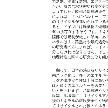
力選別、渦電流選別、エアテー
たが、灰の含水状態や粒度区分
ようでした。欧州焼却施設連合（Confeder
によれば、さらにベルギー、フ
のリサイクルが進められている
ると、ドイツには廃棄物の焼却
40カ所存在するそうです。ミ
陸部では規制が厳しい傾向にあ
ネラルは主に路盤材や最終処分
の研究者の方によれば、スイス
分しなければなりません。そこ
物理特性に関する研究に取り組
翻って、日本の焼却灰リサイク
融スラグ化は、多くのエネルギ
ラグの環境安全性は十分に高い
ほど多くのエネルギーを必要と
いと思われます。焼却施設やリ
設毎、地域毎に、リサイクル方
後のミネラルの環境安全性や物
てリサイクルされた後のミネラ