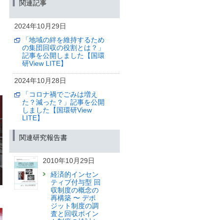
関連記事
くる—
6年ぶりに国立環境研究所
「公開シンポジウム」を
2024年10月29日
対面開催【終了しました】
「地域の絆を維持するため
（筑波研究学園都市記者会、環境省記
の集団回収の役割とは？」
者クラブ、環境記者会、都庁記者クラ
記事を公開しました【国環
ブ、埼玉県政記者クラブ、千葉県政記
研View LITE】
者会、福島県政記者クラブ、郡山記者
クラブ、滋賀県政記者クラブ同時配
2024年10月28日
付）
「コロナ禍でごみは増え
2025年2月4日
た？減った？」記事を公開
しました【国環研View
アラブ首長国連邦アブダビ
LITE】
環境庁ハイレベル代表団と
資源循環・廃棄物管理や大
気環境保全手法に関する意
関連研究報告書
見交換を行いました
（筑波研究学園都市記者会、環境省記
2010年10月29日
者クラブ、環境記者会同時配付）
経済的インセン
2025年1月27日
ティブ付与型 回
収制度の概念の
一般廃棄物の処理と施設の
再構築 〜 デポ
実態をビジュアルで容易に
ジット制度の調
閲覧・比較する自治体支援
査と回収ポイン
ツールを公開