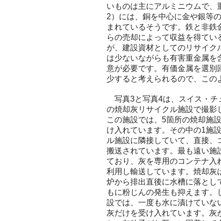
いものは主にアルミニウムで、
2）には、銅を中心に金や銀等
まれているそうです。鉄と非鉄金属
らの売却によって収益を得てい
が、建設資材としてのリサイク
は少ないながらも有害重金属を
意が必要です。有価金属を選別
少すると考えられるので、この
写真3と写真4は、スイス・チ
の焼却灰リサイクル施設で撮影
この施設では、5箇所の焼却施
け入れています。その中の1施
ル施設に隣接していて、直接、
搬送されています。最も遠い施設
ており、灰を専用のコンテナ入
利用し輸送しています。焼却灰
炉から排出直後に水槽に落とし
もに粉じんの発生も抑えます。
設では、一度も水に漬けていな
灰だけを受け入れています。灰