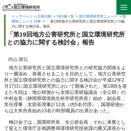
トップページ
>
広報活動
>
刊行物一覧
>
国立環境研究所ニュース
>
国
環研ニュース 19巻
>
「第19回地方公害研究所と国立環境研究所との協
力に関する検討会」報告
「第19回地方公害研究所と国立環境研究所
との協力に関する検討会」報告
内山 政弘
地方公害研究所と国立環境研究所との研究協力関係をよ
り一層深め，発展させることを目的として，地方公害研究
所と国立環境研究所との協力に関する検討会が平成12年2
月17日に国立環境研究所において開催された。第19回を迎
えた今回は，地公研側から全国公害研協議会（全公研）の
中村会長（静岡県環境衛生科学研究所長）始め，副会長，
常任理事，支部長理事計12名（内5名代理），国環研側か
らは大井所長始め13名の幹部職員の出席があった。
検討会では，国環研所長，全公研会長，それに来賓とし
て迎えた環境庁企画調整局環境研究技術課の勝又課長から