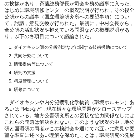
の挨拶があり，斉藤総務部長が司会を務め議事に入った。
はじめに環境研修センターの概況説明が行われ，その後全
公研からの議事（国立環境研究所への要望事項）につい
て，討議，意見交換が行われた。最初に，中村会長から，
全公研の活動状況や抱えている問題などの概要説明があ
り，以下の各項目について議論された。
ダイオキシン類の分析測定などに関する技術援助について
共同研究について
情報提供等について
研究の支援
精度管理について
研修について
ダイオキシンや内分泌攪乱化学物質（環境ホルモン）あ
るいはPM
など，現在様々な環境問題がクローズアップ
2.5
されている。地方公害研究所との密接な協力関係なしには
これらの問題は解決されない。このような状況の中，地公
研と国環研の両者がこの検討会を通じてお互いに意見や要
望を率直に述べあい理解を深めたことは，環境研究の発展