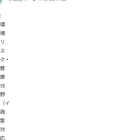
:
環
境
リ
ス
ク・
健
康
分
野
（イ
政
策
対
応