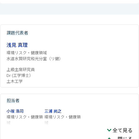
課題代表者
浅見 真理
環境リスク・健康領域
水道水質研究和光分室（リ健）
上級主席研究員
Dr (工学博士）
土木工学
担当者
小坂 浩司
三浦 尚之
環境リスク・健康領
環境リスク・健康領
域
域
全て見る
閉じる