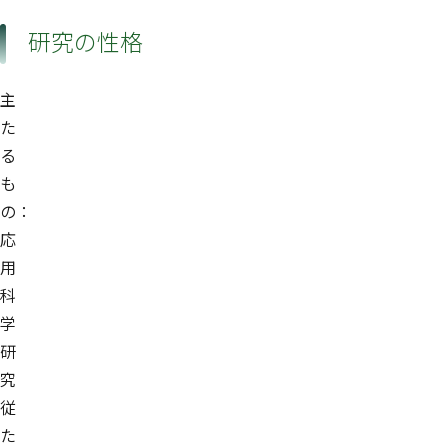
研究の性格
主
た
る
も
の：
応
用
科
学
研
究
従
た