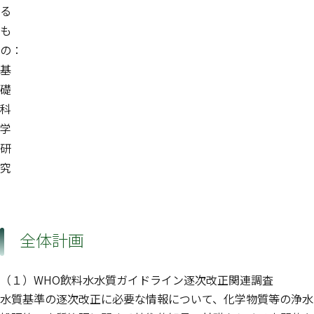
る
も
の：
基
礎
科
学
研
究
全体計画
（１）WHO飲料水水質ガイドライン逐次改正関連調査
水質基準の逐次改正に必要な情報について、化学物質等の浄水