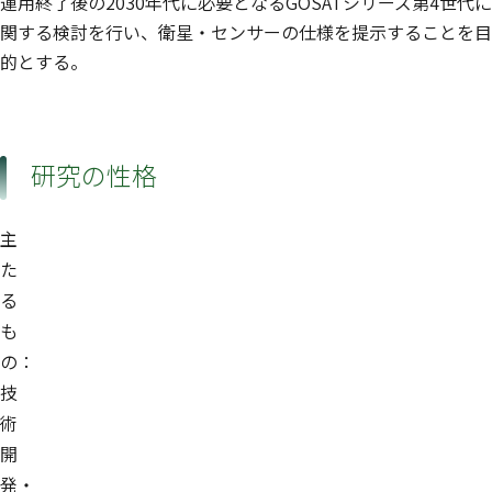
運用終了後の2030年代に必要となるGOSATシリーズ第4世代に
関する検討を行い、衛星・センサーの仕様を提示することを目
的とする。
研究の性格
主
た
る
も
の：
技
術
開
発・