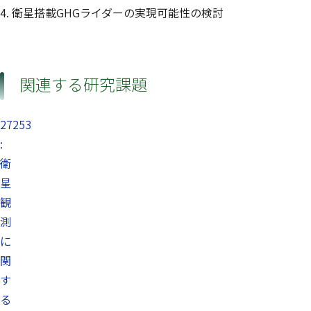
4. 衛星搭載GHGライダーの実現可能性の検討
関連する研究課題
27253
:
衛
星
観
測
に
関
す
る