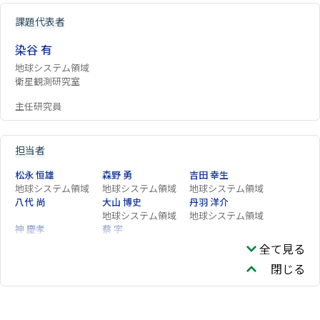
課題代表者
染谷 有
地球システム領域
衛星観測研究室
主任研究員
担当者
松永 恒雄
森野 勇
吉田 幸生
地球システム領域
地球システム領域
地球システム領域
八代 尚
大山 博史
丹羽 洋介
地球システム領域
地球システム領域
神 慶孝
蔡 宇
地球システム領域
地球システム領域
全て見る
閉じる