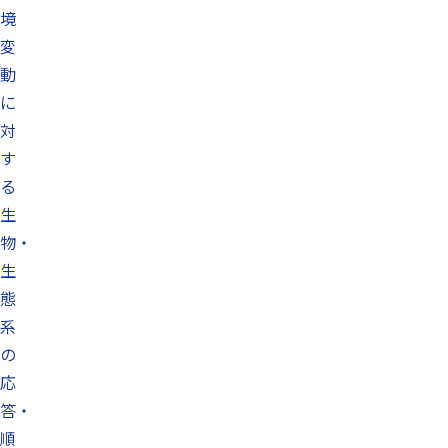
境
変
動
に
対
す
る
生
物・
生
態
系
の
応
答・
順