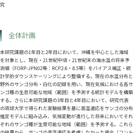
究
全体計画
本研究課題の1年目と2年目において、沖縄を中心とした海域
を対象とし、現在・21世紀中頃・21世紀末の海水温の将来予
測値（FORP-JPN02等：RCP2.6・8.5等）をバイアス補正・統
計学的ダウンスケーリングにより整備する。現在の水温分布と
野外のサンゴ分布・白化の記録を用い、現在気候における各サ
ンゴ種の生息可能な地域（範囲）を予測する統計モデルを構築
する。さらに本研究課題の3年目と4年目において、研究代表
の琉球大学で得られた実験結果を基に高温適応をサンゴの分布
推定モデルに組み込み、気候変動が進行した将来においてそれ
ぞれのサンゴ種が生育可能な地域（範囲）を予測する。これら
の結果から、サンゴの高温適応を考慮しなかった場合（コント