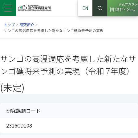
Webマガジン
EN
検索
（別ウイン
サイト内検索
トップ
>
研究紹介
>
サンゴの高温適応を考慮した新たなサンゴ礁将来予測の実現
サンゴの高温適応を考慮した新たなサ
ンゴ礁将来予測の実現（令和 7年度）
(未定)
ンドウで開きます）
ウインドウで開きます）
別ウインドウで開きます）
研究課題コード
2326CD108