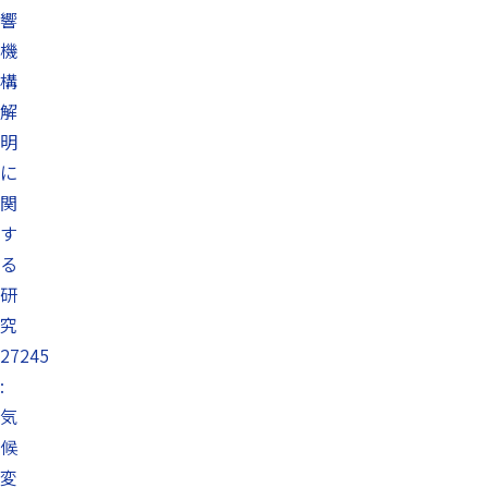
響
機
構
解
明
に
関
す
る
研
究
27245
:
気
候
変