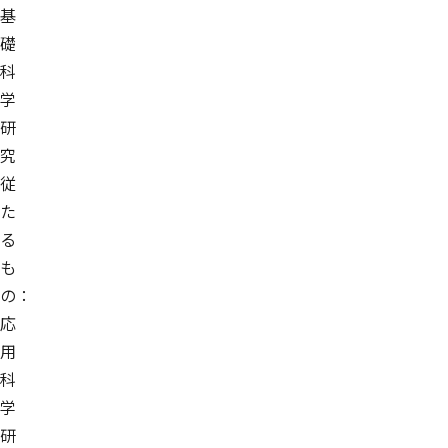
基
礎
科
学
研
究
従
た
る
も
の：
応
用
科
学
研