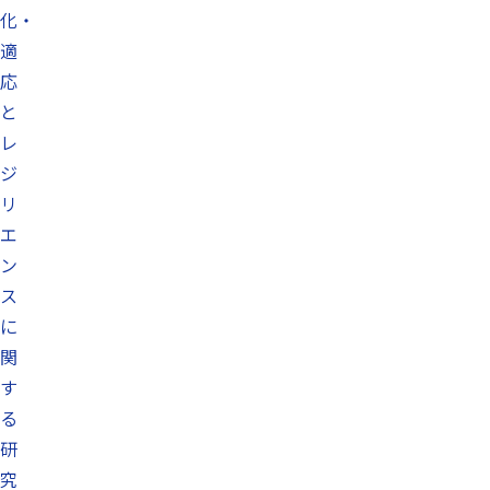
化・
適
応
と
レ
ジ
リ
エ
ン
ス
に
関
す
る
研
究