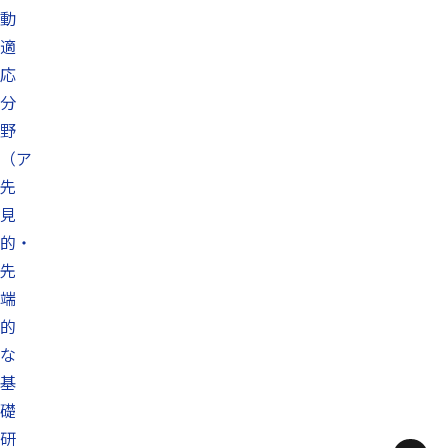
動
適
応
分
野
（ア
先
見
的・
先
端
的
な
基
礎
研