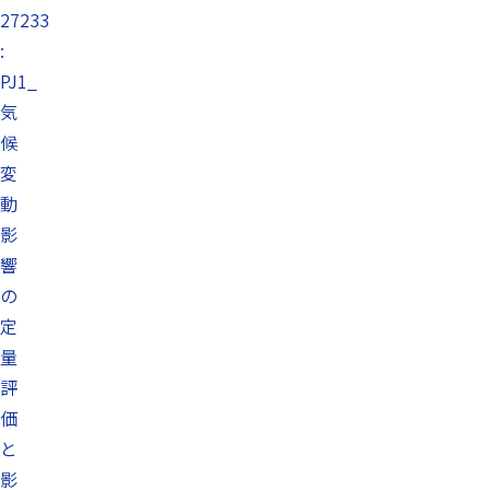
27233
:
PJ1_
気
候
変
動
影
響
の
定
量
評
価
と
影