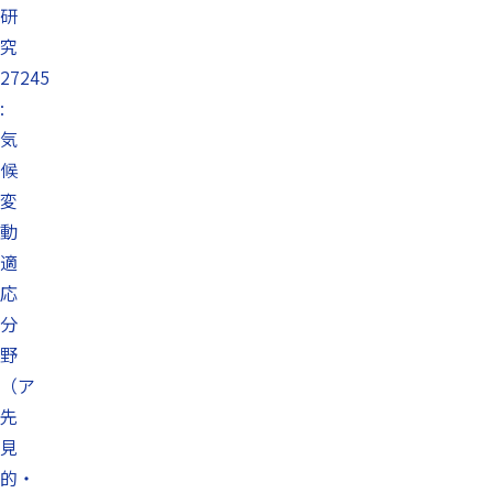
研
究
27245
:
気
候
変
動
適
応
分
野
（ア
先
見
的・