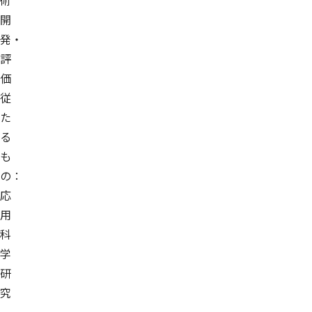
術
開
発・
評
価
従
た
る
も
の：
応
用
科
学
研
究