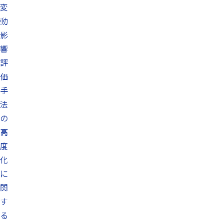
変
動
影
響
評
価
手
法
の
高
度
化
に
関
す
る