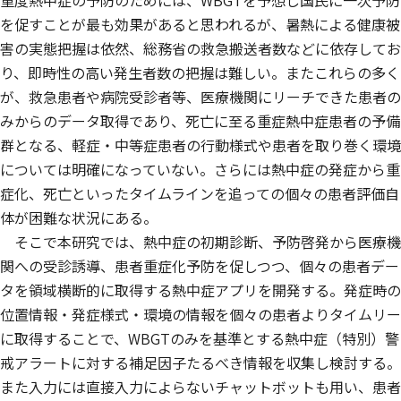
重度熱中症の予防のためには、WBGTを予想し国民に一次予防
を促すことが最も効果があると思われるが、暑熱による健康被
害の実態把握は依然、総務省の救急搬送者数などに依存してお
り、即時性の高い発生者数の把握は難しい。またこれらの多く
が、救急患者や病院受診者等、医療機関にリーチできた患者の
みからのデータ取得であり、死亡に至る重症熱中症患者の予備
群となる、軽症・中等症患者の行動様式や患者を取り巻く環境
については明確になっていない。さらには熱中症の発症から重
症化、死亡といったタイムラインを追っての個々の患者評価自
体が困難な状況にある。
そこで本研究では、熱中症の初期診断、予防啓発から医療機
関への受診誘導、患者重症化予防を促しつつ、個々の患者デー
タを領域横断的に取得する熱中症アプリを開発する。発症時の
位置情報・発症様式・環境の情報を個々の患者よりタイムリー
に取得することで、WBGTのみを基準とする熱中症（特別）警
戒アラートに対する補足因子たるべき情報を収集し検討する。
また入力には直接入力によらないチャットボットも用い、患者