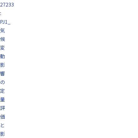
27233
:
PJ1_
気
候
変
動
影
響
の
定
量
評
価
と
影