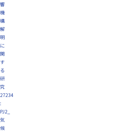
響
機
構
解
明
に
関
す
る
研
究
27234
:
PJ2_
気
候