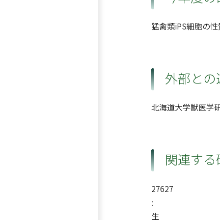
猛禽類iPS細胞の
外部との
北海道大学獣医学
関連する
27627
:
生