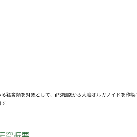
いる猛禽類を対象として、iPS細胞から大脳オルガノイドを作
指す。
研究概要