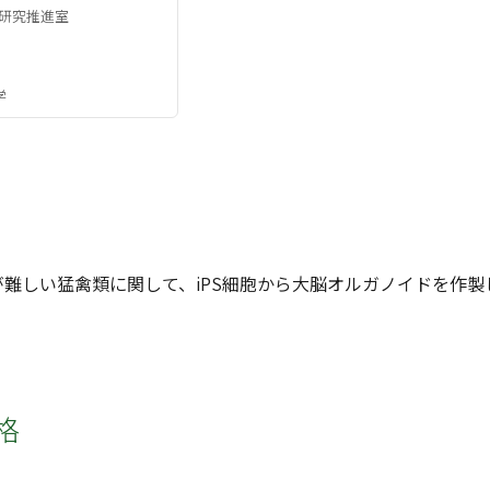
研究推進室
学
が難しい猛禽類に関して、iPS細胞から大脳オルガノイドを作
格