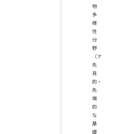
物
多
様
性
分
野
（ア
先
見
的・
先
端
的
な
基
礎