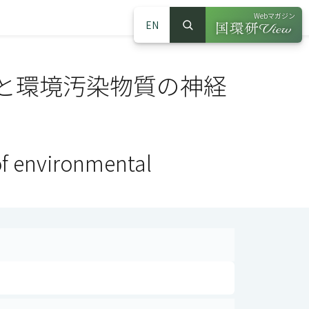
Webマガジン
EN
検索
（別ウインドウで
サイト内検索
と環境汚染物質の神経
of environmental