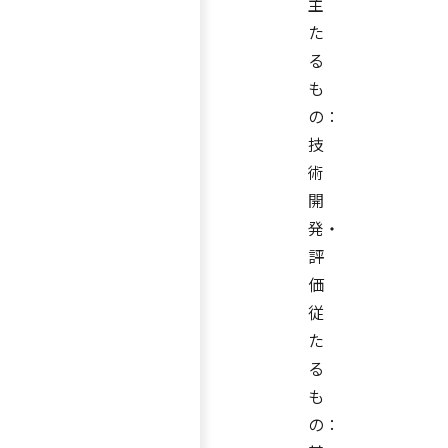
主
た
る
も
の：
技
術
開
発・
評
価
従
た
る
も
の：