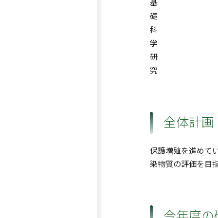
基
礎
科
学
研
究
全体計画
保護増殖を進めて
染物質の評価を目
今年度の