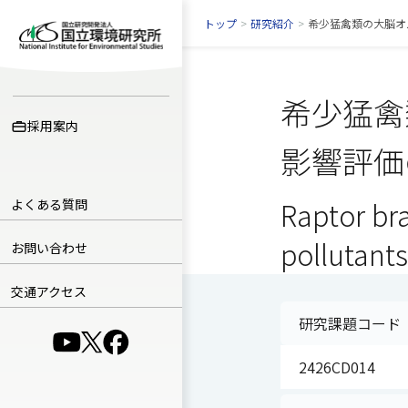
トップ
>
研究紹介
>
希少猛禽類の大脳オ
希少猛禽
採用案内
影響評価
よくある質問
Raptor bra
pollutants
お問い合わせ
交通アクセス
研究課題コード
（別ウインドウで開きます）
（別ウインドウで開きます）
（別ウインドウで開きます）
2426CD014