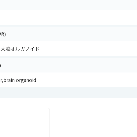
語)
,大脳オルガノイド
)
r,brain organoid