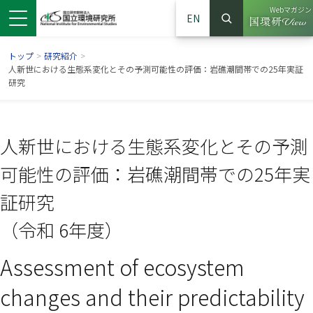
Webマガジン
EN
検索
（別ウイン
サイト内検索
トップ
>
研究紹介
>
人新世における生態系変化とその予測可能性の評価：岩礁潮間帯での25年実証
研究
人新世における生態系変化とその予測
可能性の評価：岩礁潮間帯での25年実
証研究
（令和 6年度）
ンドウで開きます）
ウインドウで開きます）
別ウインドウで開きます）
Assessment of ecosystem
changes and their predictability