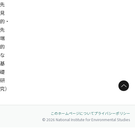
先
見
的・
先
端
的
な
基
礎
研
ページトップへ
究）
このホームページについて
プライバシーポリシー
© 2026 National Institute for Environmental Studies