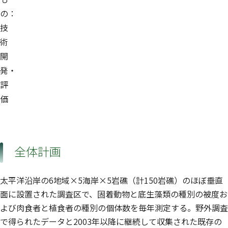
の：
技
術
開
発・
評
価
全体計画
太平洋沿岸の6地域×5海岸×5岩礁（計150岩礁）のほぼ垂直
面に設置された調査区で、固着動物と底生藻類の種別の被度お
よび肉食者と植食者の種別の個体数を毎年測定する。野外調査
で得られたデータと2003年以降に継続して収集された既存の