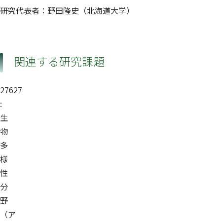
研究代表者：野田隆史（北海道大学）
関連する研究課題
27627
:
生
物
多
様
性
分
野
（ア