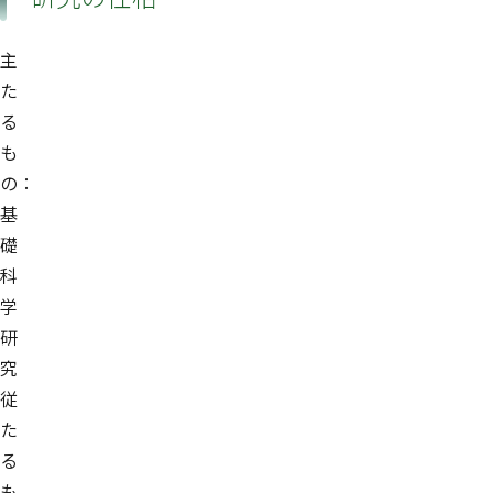
主
た
る
も
の：
基
礎
科
学
研
究
従
た
る
も