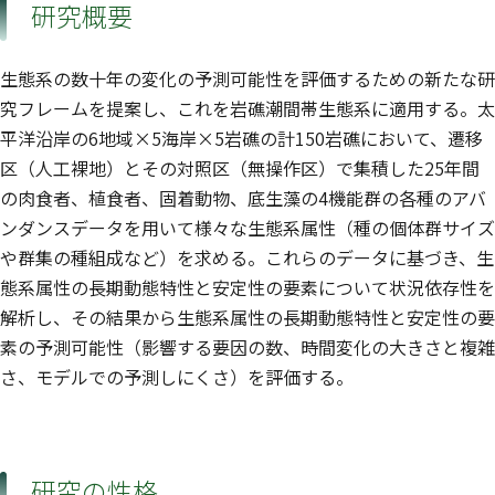
研究概要
生態系の数十年の変化の予測可能性を評価するための新たな研
究フレームを提案し、これを岩礁潮間帯生態系に適用する。太
平洋沿岸の6地域×5海岸×5岩礁の計150岩礁において、遷移
区（人工裸地）とその対照区（無操作区）で集積した25年間
の肉食者、植食者、固着動物、底生藻の4機能群の各種のアバ
ンダンスデータを用いて様々な生態系属性（種の個体群サイズ
や群集の種組成など）を求める。これらのデータに基づき、生
態系属性の長期動態特性と安定性の要素について状況依存性を
解析し、その結果から生態系属性の長期動態特性と安定性の要
素の予測可能性（影響する要因の数、時間変化の大きさと複雑
さ、モデルでの予測しにくさ）を評価する。
研究の性格