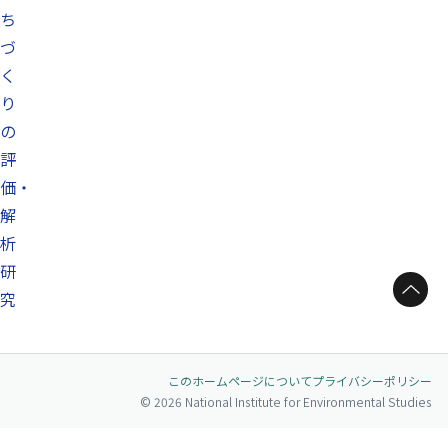
ち
づ
く
り
の
評
価・
解
析
研
ページトップへ
究
このホームページについて
プライバシーポリシー
© 2026 National Institute for Environmental Studies