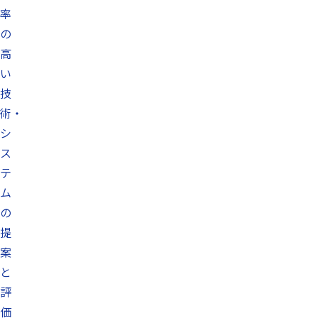
率
の
高
い
技
術・
シ
ス
テ
ム
の
提
案
と
評
価