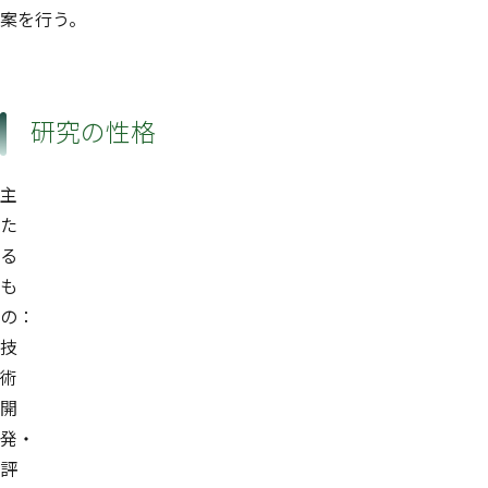
案を行う。
研究の性格
主
た
る
も
の：
技
術
開
発・
評