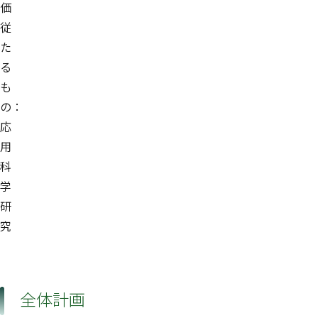
価
従
た
る
も
の：
応
用
科
学
研
究
全体計画