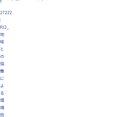
27222
:
PJ2_
地
域
と
の
協
働
に
よ
る
環
境
効