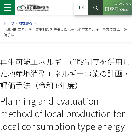
Webマガジン
EN
検索
（別ウイン
サイト内検索
トップ
>
研究紹介
>
再生可能エネルギー買取制度を併用した地産地消型エネルギー事業の計画・評
価手法
再生可能エネルギー買取制度を併用し
た地産地消型エネルギー事業の計画・
評価手法（令和 6年度）
Planning and evaluation
ンドウで開きます）
ウインドウで開きます）
別ウインドウで開きます）
method of local production for
local consumption type energy