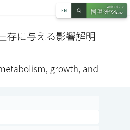
Webマガジン
EN
検索
（別ウインドウで
サイト内検索
生存に与える影響解明
metabolism, growth, and