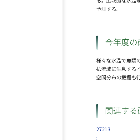
る。広域的な水温
予測する。
今年度の
様々な水温で魚類
払流域に生息する
空間分布の把握も
関連する
27213
: