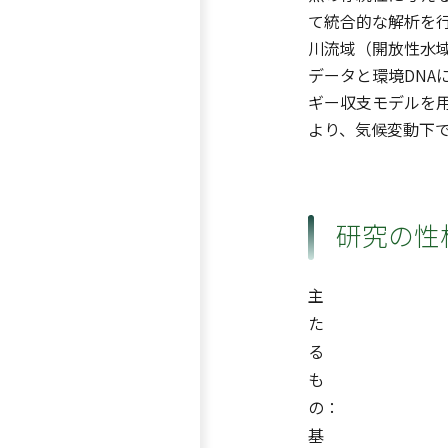
て統合的な解析を
川流域（開放性水
データと環境DNA
ギー収支モデルを
より、気候変動下
研究の性
主
た
る
も
の：
基