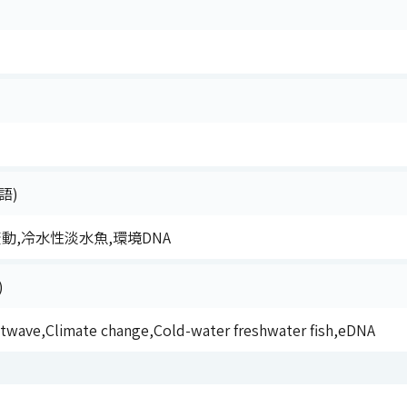
語)
変動,冷水性淡水魚,環境DNA
)
twave,Climate change,Cold-water freshwater fish,eDNA