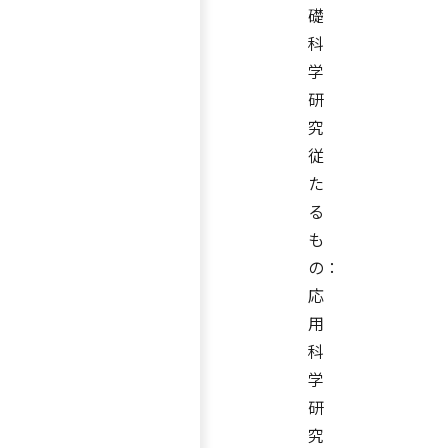
礎
科
学
研
究
従
た
る
も
の：
応
用
科
学
研
究