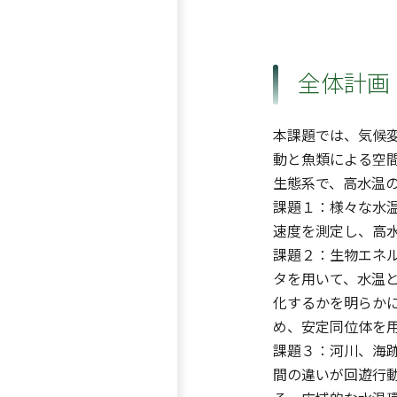
全体計画
本課題では、気候
動と魚類による空
生態系で、高水温
課題１：様々な水
速度を測定し、高
課題２：生物エネ
タを用いて、水温
化するかを明らか
め、安定同位体を
課題３：河川、海
間の違いが回遊行