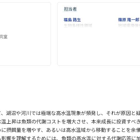
担当者
福島 路生
篠原 隆一郎
生物多様性領域
地域環境保
究室
て、湖沼や河川では極端な高水温現象が頻発し、それが原因と
水温上昇は魚類の代謝コストを増大させ、本来成長に投資すべ
めに摂餌量を増やす、あるいは高水温域から移動することを余
る影響を理解するためには、魚類の高水温に対する代謝応答に