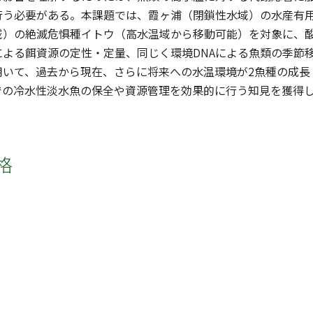
行う必要がある。本課題では、霞ヶ浦（閉鎖性水域）の水産有
域）の絶滅危惧種イトウ（高水温域から移動可能）を対象に、
による餌資源の定性・定量、同じく環境DNAによる魚類の季節
用いて、過去から現在、さらに将来への水温環境が2魚種の成長
での冷水性淡水魚の保全や資源管理を効果的に行う知見を獲得
格