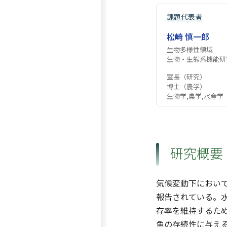
課題代表者
松崎 慎一郎
生物多様性領域
生物・生態系機能研
室長（研究）
博士（農学）
生物学,農学,水産学
研究概要
気候変動下におい
報告されている。
存率を維持するた
魚の存続性に与え