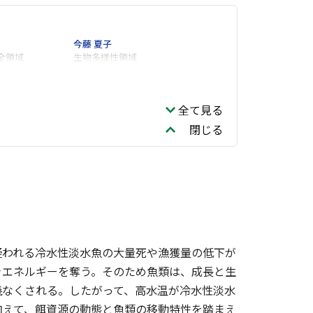
今藤 夏子
全領域
生物多様性領域
全て見る
閉じる
疑われる冷水性淡水魚の大量死や漁獲量の低下が
きエネルギーを奪う。そのため魚類は、成長と生
儀なくされる。したがって、高水温が冷水性淡水
加えて、餌資源の動態と魚類の移動特性を踏まえ