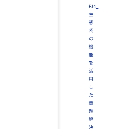
PJ4_
生
態
系
の
機
能
を
活
用
し
た
問
題
解
決