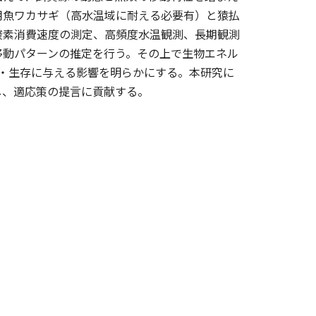
用魚ワカサギ（高水温域に耐える必要有）と猿払
酸素消費速度の測定、高頻度水温観測、長期観測
移動パターンの推定を行う。その上で生物エネル
・生存に与える影響を明らかにする。本研究に
し、適応策の提言に貢献する。