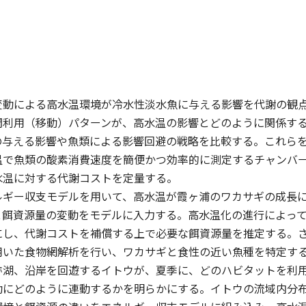
変動による高水温環境が冷水性淡水魚に与える影響を代謝の観
間利用（移動）パターンが、高水温の影響とどのように関係す
の与える影響や魚類による影響回避の戦略を比較する。これらを
温で魚類の酸素消費速度を簡便かつ効率的に測定するチャンバ
水温に対する代謝コストを定量する。
ルギー収支モデルを用いて、高水温が霞ヶ浦のワカサギの成長
と餌資源量の変動をモデルに入力する。高水温化の進行によっ
にし、代謝コストを補償する上で必要な餌資源量を推定する。
用いた食物網解析を行い、ワカサギと食性の近い魚種を特定す
跡湖、沿岸を回遊するイトウが、夏季に、どのハビタットを利
動にどのように連動するかを明らかにする。イトウの流域内分布