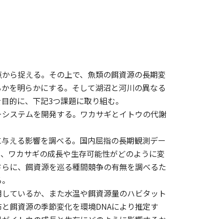
点から捉える。その上で、魚類の餌資源の長期変
るかを明らかにする。そして湖沼と河川の異なる
目的に、下記3つ課題に取り組む。
ーシステムを開発する。ワカサギとイトウの代謝
に与える影響を調べる。国内屈指の長期観測デー
て、ワカサギの成長や生存可能性がどのように変
さらに、餌資源を巡る種間競争の有無を調べるた
る。
用しているか、また水温や餌資源量のハビタット
と餌資源の季節変化を環境DNAにより推定す