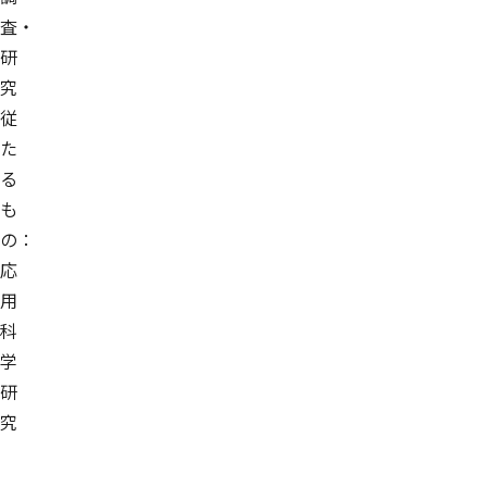
査・
研
究
従
た
る
も
の：
応
用
科
学
研
究