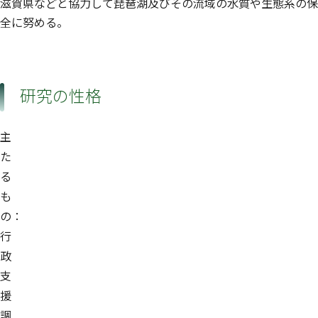
滋賀県などと協力して琵琶湖及びその流域の水質や生態系の保
全に努める。
研究の性格
主
た
る
も
の：
行
政
支
援
調