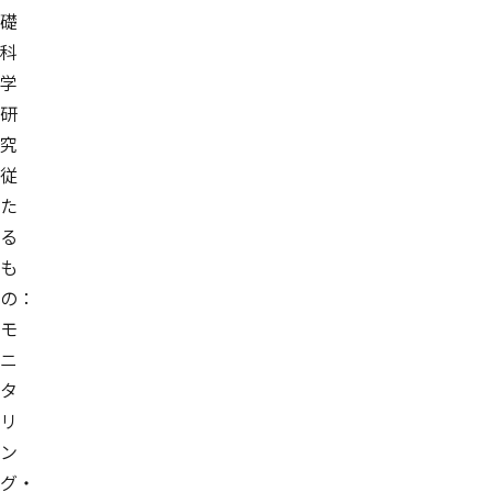
礎
科
学
研
究
従
た
る
も
の：
モ
ニ
タ
リ
ン
グ・