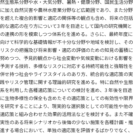
然生態系分野や水・大気分野、暑熱・健康分野、国民生活分野
に加え自然災害や農林水産業分野など広範囲であり、また分野
を超えた複合的影響と適応の関係等の観点も含め、将来の包括
的な適応の在り方について3 年を目途として国内の研究機関と
の連携の形を模索しつつ体系化を進める。さらに、最終年度に
向けて科学的な基礎情報が不十分な分野や地域を検討し、その
リスクの把握及び将来影響・適応の評価のための知見の蓄積に
努めつつ、予見的観点から社会変動や気候変動における影響を
予測する技術、多様なリスクに対応する持続可能性と強靱性を
併せ持つ社会やライフスタイルのあり方、統合的な適応策の実
践やリスク管理に関する理論的研究を進める。特に自然や生態
系を利用した各種適応策についての検討を進め、3 年後を目途
に生物多様性の保全も含めたその適応策としての有効性や限界
を研究することにより、現実的な選択肢としての可能性や他の
適応策と組み合わせた効果的活用法などを検討する。また不確
実性のある将来シナリオから後悔の少ない施策を各種計画・推
進する場合において、単独の適応策を評価するばかりでなく、