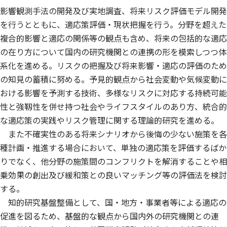
影響観測手法の開発及び実地調査、将来リスク評価モデル開発
を行うとともに、適応策評価・現状把握を行う。分野を超えた
複合的影響と適応の関係等の観点も含め、将来の包括的な適応
の在り方について国内の研究機関との連携の形を模索しつつ体
系化を進める。リスクの把握及び将来影響・適応の評価のため
の知見の蓄積に努める。予見的観点から社会変動や気候変動に
おける影響を予測する技術、多様なリスクに対応する持続可能
性と強靱性を併せ持つ社会やライフスタイルのあり方、統合的
な適応策の実践やリスク管理に関する理論的研究を進める。
また不確実性のある将来シナリオから後悔の少ない施策を各
種計画・推進する場合において、単独の適応策を評価するばか
りでなく、他分野の施策間のコンフリクトを解消することや相
乗効果の創出及び緩和策との良いマッチング等の評価法を検討
する。
知的研究基盤整備として、国・地方・事業者等による適応の
促進を図るため、基盤的な観点から国内外の研究機関との連