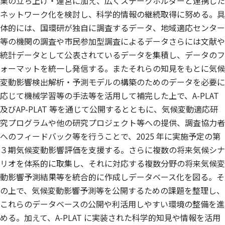
業の立ち上げ・運営に加え、広くステークホルダーと連携した
ネットワーク化を検討し、科学的情報の継続取得に努める。具
体的には、国環研が独自に調査するデータ、地域適応センター
等の機関の調査や市民参加型調査によるデータさらには文献や
統計データとして公表されているデータを集積し、データのフ
ォーマットを統一し発信する。またそれらの知見をもとに気候
変動影響検出解析・予測モデルの構築のためのデータを必要に
応じて機械学習等の手法等を活用して補完した上で、A-PLAT
及びAP-PLAT 等を通じて公開するとともに、気候変動適応研
究プログラムや他の研究プロジェクト等への提供、調査協力者
へのフィードバック等を行うことで、2025 年に実施予定の第
３期気候変動影響評価を支援する。さらに複数の将来気候シナ
リオを体系的に取集し、それに対応する複数分野の将来気候変
動影響予測結果等を統合的に作成しデータベース化を図る。そ
の上で、気候変動影響予測等を公開するための課題を整理し、
これらのデータベースの公開や利活用しやすい環境の整備を進
める。加えて、A-PLAT に実装された科学的知見や情報を活用