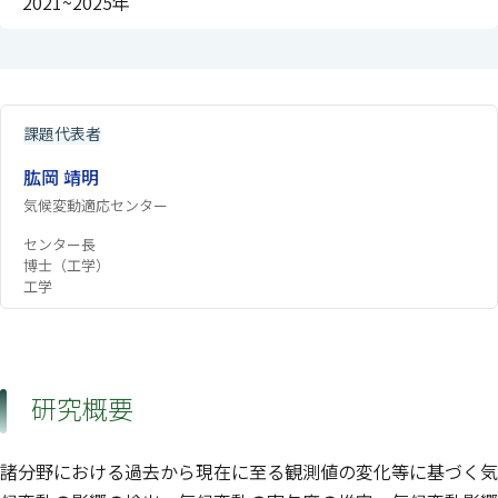
2021~2025年
課題代表者
肱岡 靖明
気候変動適応センター
センター長
博士（工学）
工学
研究概要
諸分野における過去から現在に至る観測値の変化等に基づく気