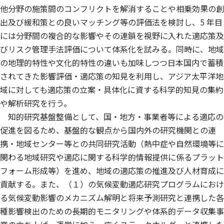
他分野の施策間のコンフリクトを解消することや相乗効果の創
出及び緩和策との良いマッチング等の評価法を検討し、5 年目
には分野間の複合的な影響やその連鎖を視野に入れた適応策及
びリスク管理手法評価について体系化を試みる。同時に、地域
の地理的特性や文化的特性の違いも加味しつつ日本国内で蓄積
されてきた影響評価・適応策の知見を利用し、アジア太平洋地
域に対しても適応策の立案・具体化に資する科学的知見の集約
や解析研究を行う。
知的研究基盤整備として、国・地方・事業者等による適応の
促進を図るため、基盤的な観点から国内外の研究機関との連
携・地域センター等との共同研究活動（熱中症や自然環境等に
関わる地域研究や適応に関する科学的情報提供に係るプラット
フォーム形成等）を進め、地域の適応策の推進及び人材育成に
貢献する。また、（１）の気候変動適応研究プログラムにおけ
る気候変動影響のメカニズム解明と将来予測研究と連携した各
種影響検出のための長期的モニタリングや体系的データ収集事