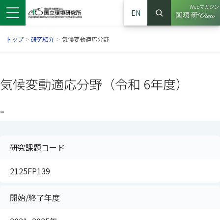
Webマガジン
EN
検索
（別ウイン
サイト内検索
トップ
>
研究紹介
>
気候変動適応分野
気候変動適応分野（令和 6年度）
-
研究課題コード
2125FP139
ンドウで開きます）
ウインドウで開きます）
別ウインドウで開きます）
開始/終了年度