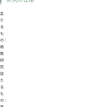
主
た
る
も
の：
政
策
研
究
従
た
る
も
の：
基