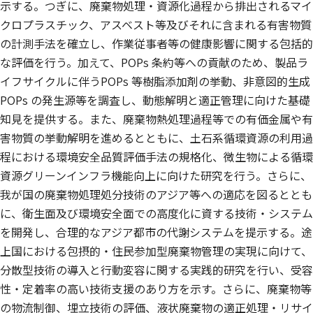
示する。つぎに、廃棄物処理・資源化過程から排出されるマイ
クロプラスチック、アスベスト等及びそれに含まれる有害物質
の計測手法を確立し、作業従事者等の健康影響に関する包括的
な評価を行う。加えて、POPs 条約等への貢献のため、製品ラ
イフサイクルに伴うPOPs 等樹脂添加剤の挙動、非意図的生成
POPs の発生源等を調査し、動態解明と適正管理に向けた基礎
知見を提供する。また、廃棄物熱処理過程等での有価金属や有
害物質の挙動解明を進めるとともに、土石系循環資源の利用過
程における環境安全品質評価手法の規格化、微生物による循環
資源グリーンインフラ機能向上に向けた研究を行う。さらに、
我が国の廃棄物処理処分技術のアジア等への適応を図るととも
に、衛生面及び環境安全面での高度化に資する技術・システム
を開発し、合理的なアジア都市の代謝システムを提示する。途
上国における包摂的・住民参加型廃棄物管理の実現に向けて、
分散型技術の導入と行動変容に関する実践的研究を行い、受容
性・定着率の高い技術支援のあり方を示す。さらに、廃棄物等
の物流制御、埋立技術の評価、液状廃棄物の適正処理・リサイ