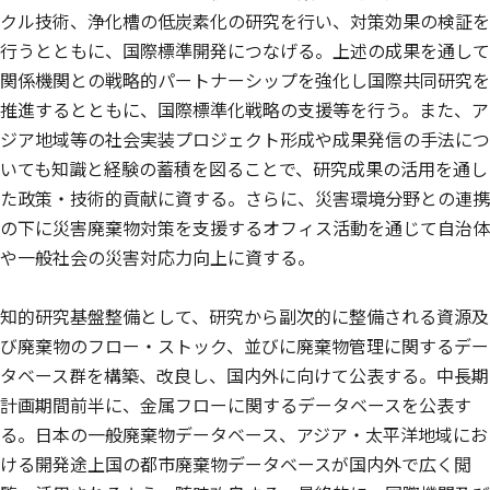
クル技術、浄化槽の低炭素化の研究を行い、対策効果の検証を
行うとともに、国際標準開発につなげる。上述の成果を通して
関係機関との戦略的パートナーシップを強化し国際共同研究を
推進するとともに、国際標準化戦略の支援等を行う。また、ア
ジア地域等の社会実装プロジェクト形成や成果発信の手法につ
いても知識と経験の蓄積を図ることで、研究成果の活用を通し
た政策・技術的貢献に資する。さらに、災害環境分野との連携
の下に災害廃棄物対策を支援するオフィス活動を通じて自治体
や一般社会の災害対応力向上に資する。
知的研究基盤整備として、研究から副次的に整備される資源及
び廃棄物のフロー・ストック、並びに廃棄物管理に関するデー
タベース群を構築、改良し、国内外に向けて公表する。中長期
計画期間前半に、金属フローに関するデータベースを公表す
る。日本の一般廃棄物データベース、アジア・太平洋地域にお
ける開発途上国の都市廃棄物データベースが国内外で広く閲