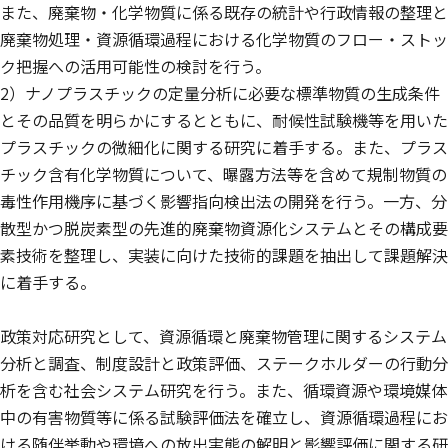
また、廃棄物・化学物質に係る既存の統計や行政情報の整理と
廃棄物処理・資源循環過程における化学物質のフロー・ストッ
ク把握への活用可能性の検討を行う。
2）ナノプラスチックの定量分析に必要な標準物質の生成条件
とその品質を明らかにするとともに、耐候性試験機等を用いた
プラスチックの微細化に関する研究に着手する。また、プラス
チック含有化学物質について、曝露方法等を含めて規制物質の
毒性作用機序に基づく影響指向検出法の開発を行う。一方、分
散型かつ脱炭素型の先進的廃棄物資源化システムとその構成要
素技術を整理し、実装に向けた技術的課題を抽出して課題解決
に着手する。
政策対応研究として、資源循環と廃棄物管理に関するシステム
分析と調査、制度設計と政策評価、ステークホルダーの行動分
析を含む社会システム研究を行う。また、循環資源や環境媒体
中の有害物質等に係る試験評価法を確立し、資源循環過程にお
ける随伴挙動や環境への放出実態の解明と影響評価に関する研