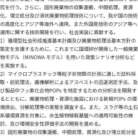
究を行う。さらに、固形廃棄物の収集運搬、中間処理、資源
化、埋立処分及び液状廃棄物処理技術について、我が国の技術
の高度化とアジア等海外へ適用、また外国産技術のアジア等へ
適用に関する技術開発を行い、社会実装に貢献する。
1）循環型社会形成推進基本計画及び廃棄物処理法基本方針の
策定を支援するために、これまでに国環研が開発した一般廃棄
物モデル（MINOWA モデル）を用いた政策シナリオ分析など
を実施する。
2）マイクロプラスチック等粒子状物質の計測に適した試料採
取・前処理法、画像解析によるアスベストの迅速測定手法、及
び製品中フッ素化合物POPs を特定するための分析法を開発す
るとともに、廃棄物処理・資源化施設における新規POPs の環
境排出、分解処理等の実態を調査する。また、スラグ等の土石
系循環資源を対象に、水生植物植栽基盤への適用可能性の検
討、及び環境安全性評価手法の開発を進める。
3）固形廃棄物の収集運搬、中間処理、資源化及び埋立処分並