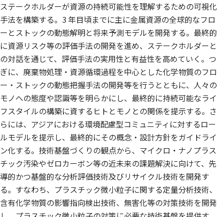
ステークホルダーが資源の持続可能性を理解するための可視化
手法を構築する。3 年目頃までに主に金属資源の全球的なフロ
ーとストックの動態解明と将来予測モデルを開発する。最終的
に資源リスク等の評価手法の開発を進め、ステークホルダーと
の対話を通じて、評価手法の実用性と有益性を高めていく。つ
ぎに、廃棄物処理・資源循環過程を中心とした化学物質のフロ
ー・ストックの動態把握手法の開発等を行うとともに、人々の
モノへの態度や認識等を明らかにし、最終的に持続可能なライ
フスタイルの構築に資するヒトとモノとの関係を提示する。さ
らには、アジアにおける環境配慮型コミュニティに対するロー
ルモデルを提示し、最終的にその概念・設計方針をガイドライ
ン化する。技術基盤づくりの観点から、マイクロ・ナノプラス
チック汚染やゼロカーボン等の近未来の課題解決に向けて、先
導的かつ基盤的な分析評価技術及びリサイクル技術を開発す
る。すなわち、プラスチック微小粒子に関する定量分析技術、
含有化学物質の影響指向検出技術、無害化等の対策技術を開発
し、プラスチック微小粒子の対策に必要な技術基盤を提供す