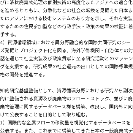
びに液状廃棄物処理の個別技術の高度化またアジアへの適合化
を進めるとともに、分散化などの社会の転換を見据えた日本ま
たはアジアにおける技術システムのあり方を示し、それを実装
するための住民参加型などの行政手法・政策の効果の検証に着
手する。
4）資源循環領域における異分野融合的な国際共同研究のシー
ズ発掘とプロジェクト化を図る。海外学術機関・自治体との対
話を通じて社会実装及び政策貢献に至る研究活動とのマッチン
グを支援する。研究成果の社会還元の出口としての国際標準規
格の開発を推進する。
知的研究基盤整備として、資源循環分野における研究から副次
的に整備される資源及び廃棄物のフロー・ストック、並びに廃
棄物管理に関するデータベース群を構築、改良し、国内外に向
けて公表することを目的として取り組む。
1）国際的な金属フローの移動量を視覚化するデータベースを
公表する。また、これまでに構築してきた日本の一般廃棄物デ