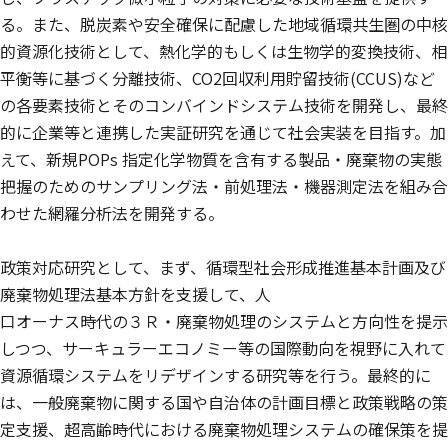
る。また、脱炭素や安全確保に配慮した地域循環共生圏の中核
的資源化技術として、熱化学的もしくは生物学的変換技術、相
平衡等に基づく分離技術、CO2回収利用貯留技術(CCUS)など
の各要素技術とそのコンバインドシステム技術を開発し、最終
的に企業等と連携した実証研究を通じて社会実装を目指す。加
えて、新規POPs 指定化学物質を含有する製品・廃棄物の実態
把握のためのサンプリング法・前処理法・機器測定法を組み合
わせた網羅分析法を開発する。
政策対応研究として、まず、循環型社会形成推進基本計画及び
廃棄物処理法基本方針を支援して、人
口オーナス時代の３Ｒ・廃棄物処理のシステムと方向性を提示
しつつ、サーキュラーエコノミー等の国際動向を視野に入れて
資源循環システムをリデザインする研究等を行う。最終的に
は、一般廃棄物に関する国や自治体の計画目標と政策戦略の策
定支援、超高齢時代における廃棄物処理システムの確保策を提