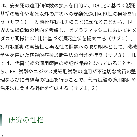
は、安楽死の適用個体数の拡大を目的に、D/C比に基づく瀕死
基準の緩和や瀕死以外の症状への安楽死適用可能性の検証を行
う（サブ１）。2. 瀕死症状は魚種ごとに異なることから、世
界の試験魚種の動向を考慮し、ゼブラフィッシュにおいてもメ
ダカと同様にD/C比に基づく瀕死症状を提案する（サブ２）。
3. 症状診断の客観性と再現性の課題への取り組みとして、機械
学習を用いた客観的症状診断手法の開発を行う（サブ３）。II.
では、代替試験の適用範囲の検証が課題となっていることか
ら、FET試験やニジマス鰓細胞試験の適用が不適切な物質の整
理ならびに問題点の抽出を行うことで、代替試験の適用範囲や
活用法に関する指針を作成する（サブ１, ２）。
研究の性格