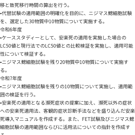
移と致死移行時間の算出を行う。
•代替試験の適用範囲の明確化を目的に、ニジマス鰓細胞試験
を、選定した30物質中10物質について実施する。
令和6年度
•ケーススタディーとして、安楽死の適用を実施した場合の
LC50値と現行法でのLC50値との比較検証を実施し、適用可能
性について検証する。
•ニジマス鰓細胞試験を残り20物質中10物質について実施す
る。
令和7年度
•ニジマス鰓細胞試験を残りの10物質について実施し、適用範
囲の検証を行う。
•安楽死の適用となる瀕死症状の提案に加え、瀕死以外の症状
への安楽死適用法、客観的症状診断手法などを盛り込んだ安楽
死導入マニュアルを作成する。また、FET試験及びニジマス鰓
細胞試験の適用範囲ならびに活用法についての指針を作成す