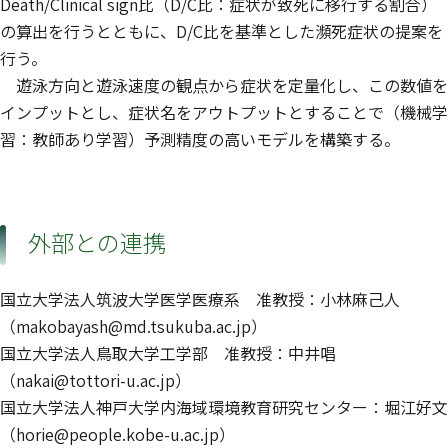
Death/Clinical sign比（D/C比：症状が致死に移行する割合）
の算出を行うとともに、D/C比を基準とした瀕死症状の提案を
行う。
遊泳方向と遊泳速度の観点から症状を定量化し、この数値を
インプットとし、症状名をアウトプットとすることで（機械学
習：教師あり学習）予測精度の高いモデルを構築する。
外部との連携
国立大学法人筑波大学医学医療系 准教授：小林麻己人
（makobayash@md.tsukuba.ac.jp）
国立大学法人鳥取大学工学部 准教授：中井唱
（nakai@tottori-u.ac.jp）
国立大学法人神戸大学内海域環境教育研究センター：堀江好文
（horie@people.kobe-u.ac.jp）