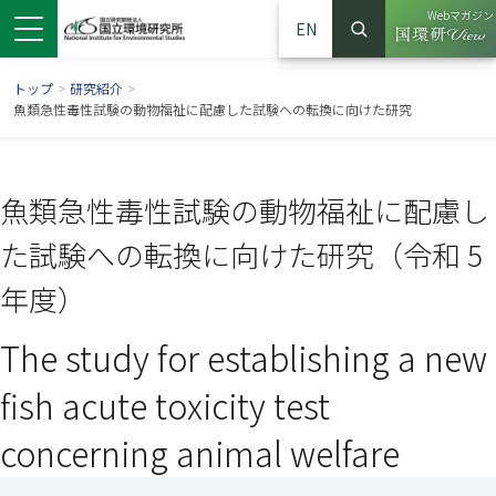
Webマガジン
EN
検索
（別ウイン
サイト内検索
トップ
>
研究紹介
>
魚類急性毒性試験の動物福祉に配慮した試験への転換に向けた研究
魚類急性毒性試験の動物福祉に配慮し
た試験への転換に向けた研究（令和 5
年度）
The study for establishing a new
ンドウで開きます）
ウインドウで開きます）
別ウインドウで開きます）
fish acute toxicity test
concerning animal welfare