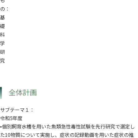
も
の：
基
礎
科
学
研
究
全体計画
サブテーマ１：
令和5年度
•個別飼育水槽を用いた魚類急性毒性試験を先行研究で選定し
た10物質について実施し、症状の記録動画を用いた症状の推