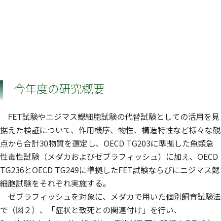
今年度の研究概要
FET試験やニジマス鰓細胞試験の代替試験としての活用を見
据えた検証について、作用機序、物性、構造特性など様々な観
点から合計30物質を選定し、OECD TG203に準拠した魚類急
性毒性試験（メダカおよびゼブラフィッシュ）に加え、OECD
TG236とOECD TG249に準拠したFET試験ならびにニジマス鰓
細胞試験をそれぞれ実施する。
ゼブラフィッシュを対象に、メダカで用いた個別飼育試験法
で（図２）、「症状と致死との関連付け」を行い、