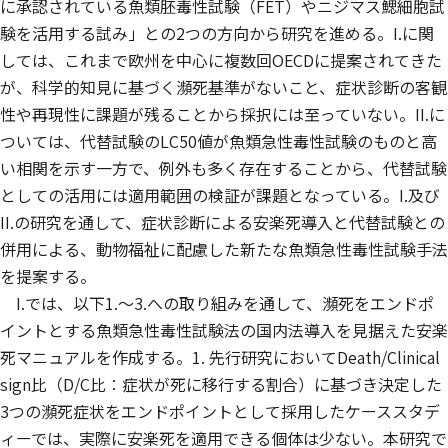
に承認されている魚類胚毒性試験（FET）やニジマス鰓細胞試
験を活用する試み」との2つの方向から研究を進める。I.に関
しては、これまで欧州を中心に複数回OECDに提案されてきた
が、科学的知見に基づく瀕死基準がないこと、症状診断の客観
性や再現性に課題が残ることから採択には至っていない。II.に
ついては、代替試験のLC50値が魚類急性毒性試験のものと高
い相関を示す一方で、例外も多く存在することから、代替試験
としての活用には適用範囲の検証が課題となっている。I.及び
II.の研究を通して、症状診断による安楽死導入と代替試験との
併用による、動物福祉に配慮した新たな魚類急性毒性試験手法
を提案する。
I.では、以下1.〜3.への取り組みを通して、瀕死をエンドポ
イントとする魚類急性毒性試験法の国内法導入を見据えた安楽
死マニュアルを作成する。1. 先行研究においてDeath/Clinical
sign比（D/C比：症状が死に移行する割合）に基づき決定した
3つの瀕死症状をエンドポイントとして採用したケーススタデ
ィーでは、実際に安楽死を適用できる個体は少ない。本研究で