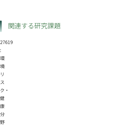
関連する研究課題
27619
:
環
境
リ
ス
ク・
健
康
分
野