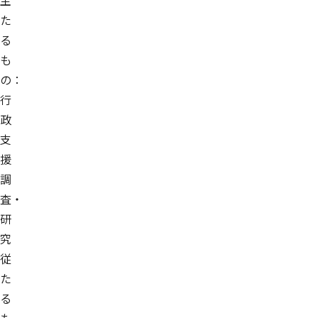
主
た
る
も
の：
行
政
支
援
調
査・
研
究
従
た
る