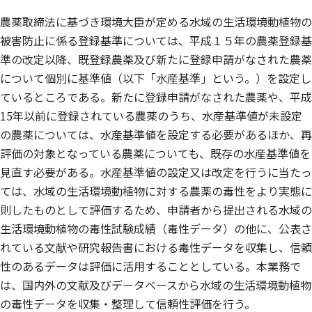
農薬取締法に基づき環境大臣が定める水域の生活環境動植物の
被害防止に係る登録基準については、平成１５年の農薬登録基
準の改定以降、既登録農薬及び新たに登録申請がなされた農薬
について個別に基準値（以下「水産基準」という。）を設定し
ているところである。新たに登録申請がなされた農薬や、平成
15年以前に登録されている農薬のうち、水産基準値が未設定
の農薬については、水産基準値を設定する必要があるほか、再
評価の対象となっている農薬についても、既存の水産基準値を
見直す必要がある。水産基準値の設定又は改定を行うに当たっ
ては、水域の生活環境動植物に対する農薬の毒性をより実態に
則したものとして評価するため、申請者から提出される水域の
生活環境動植物の毒性試験成績（毒性データ）の他に、公表さ
れている文献や研究報告書における毒性データを収集し、信頼
性のあるデータは評価に活用することとしている。本業務で
は、国内外の文献及びデータベースから水域の生活環境動植物
の毒性データを収集・整理して信頼性評価を行う。