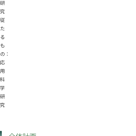
研
究
従
た
る
も
の：
応
用
科
学
研
究