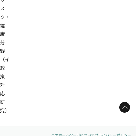
ス
ク・
健
康
分
野
（イ
政
策
対
応
研
ページトップへ
究）
このホームページについて
プライバシーポリシー