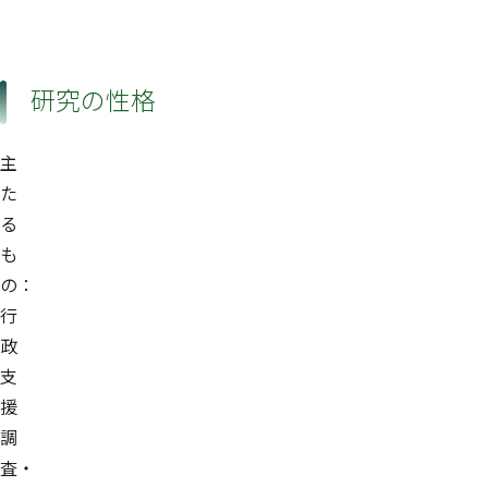
研究の性格
主
た
る
も
の：
行
政
支
援
調
査・