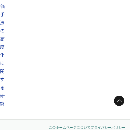
価
手
法
の
高
度
化
に
関
す
る
研
ページトップへ
究
このホームページについて
プライバシーポリシー