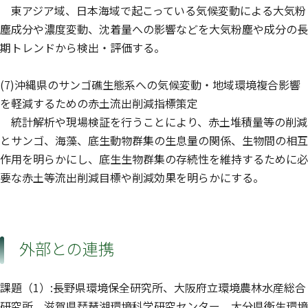
東アジア域、日本海域で起こっている気候変動による大気粉
塵成分や濃度変動、沈着量への影響などを大気粉塵や成分の長
期トレンドから検出・評価する。
(7)沖縄県のサンゴ礁生態系への気候変動・地域環境複合影響
を軽減するための赤土流出削減指標策定
統計解析や現場検証を行うことにより、赤土堆積量等の削減
とサンゴ、海藻、底生動物群集の生息量の関係、生物間の相互
作用を明らかにし、底生生物群集の存続性を維持するために必
要な赤土等流出削減目標や削減効果を明らかにする。
外部との連携
課題（1）:長野県環境保全研究所、大阪府立環境農林水産総合
研究所、滋賀県琵琶湖環境科学研究センター、大分県衛生環境