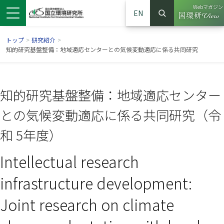
Webマガジン
EN
検索
（別ウイン
サイト内検索
トップ
>
研究紹介
>
知的研究基盤整備：地域適応センターとの気候変動適応に係る共同研究
知的研究基盤整備：地域適応センター
との気候変動適応に係る共同研究（令
和 5年度）
Intellectual research
ンドウで開きます）
ウインドウで開きます）
別ウインドウで開きます）
infrastructure development:
Joint research on climate