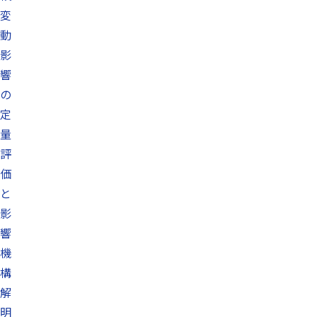
変
動
影
響
の
定
量
評
価
と
影
響
機
構
解
明