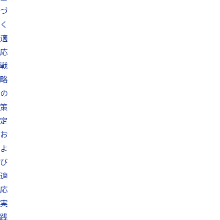
づ
く
適
応
戦
略
の
策
定
お
よ
び
適
応
実
践