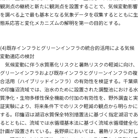
観測点の継続と新たに観測点を設置することで、気候変動影響
を調べる上で最も基本となる気象データを収集するとともに生
態系応答と変化メカニズムの解明を第一の目的とする。
(4)既存インフラとグリーンインフラの統合的活用による気候
変動適応の検討
気候変動に伴う水質悪化リスクと暑熱リスクの軽減に向け、
グリーンインフラおよび既存インフラとグリーンインフラの複
合活用（ハイブリッドインフラ）の有効性を検証する。千葉県
の印旛沼流域では、治水のために設置された調整池における水
質浄化・生物多様性保全機能の付加の有効性を、野外調査と実
証実験により、将来条件下でのリスク軽減の観点から明らかに
する。印旛沼は湖沼水質保全特別措置法に基づく指定湖沼であ
るとともに、流域では水循環基本法に基づく流域水循環健全化
計画が設置されている。長野県においては、暑熱リスクに対し