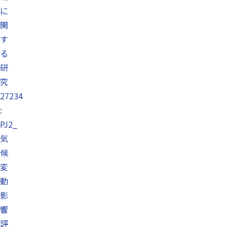
に
関
す
る
研
究
27234
:
PJ2_
気
候
変
動
影
響
評