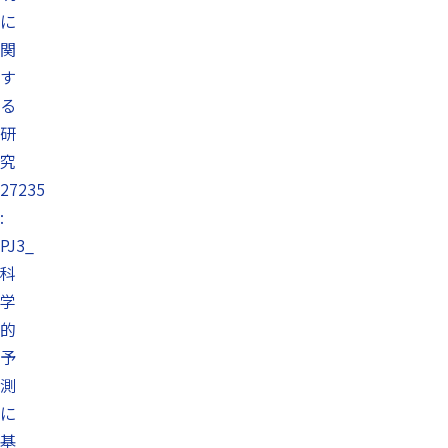
に
関
す
る
研
究
27235
:
PJ3_
科
学
的
予
測
に
基