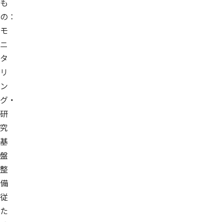
も
の：
モ
ニ
タ
リ
ン
グ・
研
究
基
盤
整
備
従
た