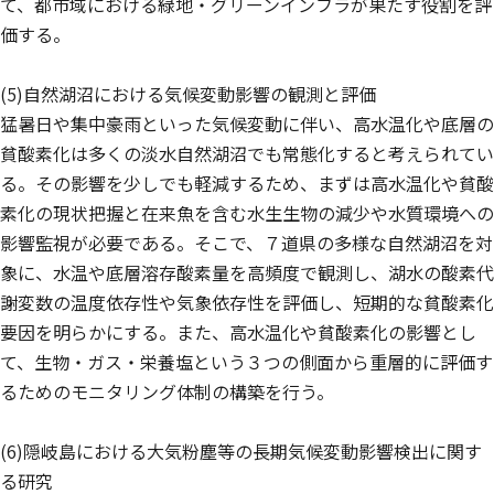
て、都市域における緑地・グリーンインフラが果たす役割を評
価する。
(5)自然湖沼における気候変動影響の観測と評価
猛暑日や集中豪雨といった気候変動に伴い、高水温化や底層の
貧酸素化は多くの淡水自然湖沼でも常態化すると考えられてい
る。その影響を少しでも軽減するため、まずは高水温化や貧酸
素化の現状把握と在来魚を含む水生生物の減少や水質環境への
影響監視が必要である。そこで、７道県の多様な自然湖沼を対
象に、水温や底層溶存酸素量を高頻度で観測し、湖水の酸素代
謝変数の温度依存性や気象依存性を評価し、短期的な貧酸素化
要因を明らかにする。また、高水温化や貧酸素化の影響とし
て、生物・ガス・栄養塩という３つの側面から重層的に評価す
るためのモニタリング体制の構築を行う。
(6)隠岐島における大気粉塵等の長期気候変動影響検出に関す
る研究