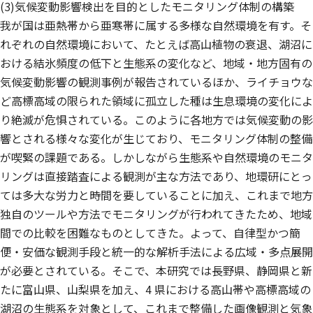
(3)気候変動影響検出を目的としたモニタリング体制の構築
我が国は亜熱帯から亜寒帯に属する多様な自然環境を有す。そ
れぞれの自然環境において、たとえば高山植物の衰退、湖沼に
おける結氷頻度の低下と生態系の変化など、地域・地方固有の
気候変動影響の観測事例が報告されているほか、ライチョウな
ど高標高域の限られた領域に孤立した種は生息環境の変化によ
り絶滅が危惧されている。このように各地方では気候変動の影
響とされる様々な変化が生じており、モニタリング体制の整備
が喫緊の課題である。しかしながら生態系や自然環境のモニタ
リングは直接踏査による観測が主な方法であり、地環研にとっ
ては多大な労力と時間を要していることに加え、これまで地方
独自のツールや方法でモニタリングが行われてきたため、地域
間での比較を困難なものとしてきた。よって、自律型かつ簡
便・安価な観測手段と統一的な解析手法による広域・多点展開
が必要とされている。そこで、本研究では長野県、静岡県と新
たに富山県、山梨県を加え、4 県における高山帯や高標高域の
湖沼の生態系を対象として、これまで整備した画像観測と気象