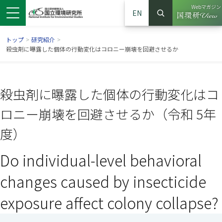
Webマガジン
EN
検索
（別ウイン
サイト内検索
トップ
>
研究紹介
>
殺虫剤に曝露した個体の行動変化はコロニー崩壊を回避させるか
殺虫剤に曝露した個体の行動変化はコ
ロニー崩壊を回避させるか（令和 5年
度）
Do individual-level behavioral
ンドウで開きます）
ウインドウで開きます）
別ウインドウで開きます）
changes caused by insecticide
exposure affect colony collapse?