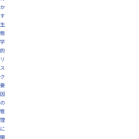
か
す
生
態
学
的
リ
ス
ク
要
因
の
管
理
に
関