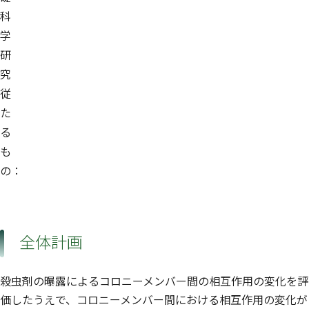
科
学
研
究
従
た
る
も
の：
全体計画
殺虫剤の曝露によるコロニーメンバー間の相互作用の変化を評
価したうえで、コロニーメンバー間における相互作用の変化が