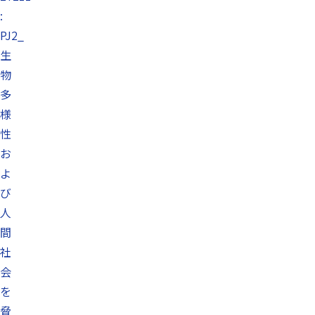
:
PJ2_
生
物
多
様
性
お
よ
び
人
間
社
会
を
脅