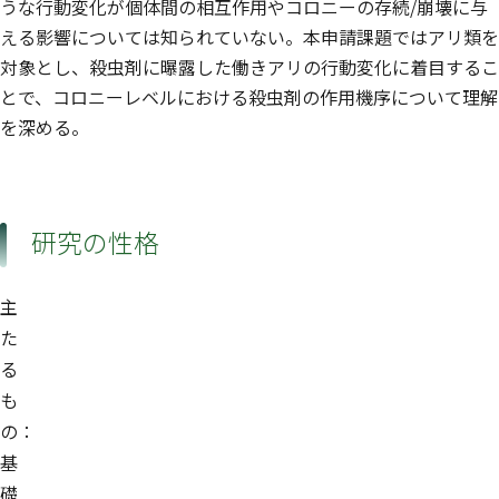
うな行動変化が個体間の相互作用やコロニーの存続/崩壊に与
える影響については知られていない。本申請課題ではアリ類を
対象とし、殺虫剤に曝露した働きアリの行動変化に着目するこ
とで、コロニーレベルにおける殺虫剤の作用機序について理解
を深める。
研究の性格
主
た
る
も
の：
基
礎